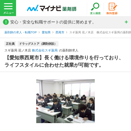
!
安心・安全な転職サポートの提供に努めます。
薬剤師の求人・転職TOP
愛知県
西尾市
スギ薬局 花ノ木店 株式会社スギ薬局の薬剤
正社員
ドラッグストア（調剤併設）
スギ薬局 花ノ木店
株式会社スギ薬局
の薬剤師求人
【愛知県西尾市】長く働ける環境作りを行っており、
ライフスタイルに合わせた就業が可能です。