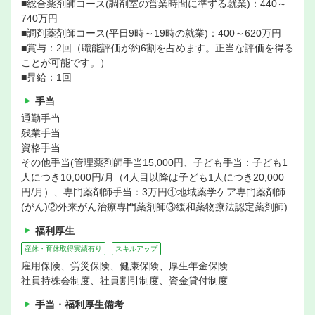
■総合薬剤師コース(調剤室の営業時間に準ずる就業)：440～
740万円
■調剤薬剤師コース(平日9時～19時の就業)：400～620万円
■賞与：2回（職能評価が約6割を占めます。正当な評価を得る
ことが可能です。）
■昇給：1回
手当
通勤手当
残業手当
資格手当
その他手当(管理薬剤師手当15,000円、子ども手当：子ども1
人につき10,000円/月（4人目以降は子ども1人につき20,000
円/月）、専門薬剤師手当：3万円①地域薬学ケア専門薬剤師
(がん)②外来がん治療専門薬剤師③緩和薬物療法認定薬剤師)
福利厚生
産休・育休取得実績有り
スキルアップ
雇用保険、労災保険、健康保険、厚生年金保険
社員持株会制度、社員割引制度、資金貸付制度
手当・福利厚生備考