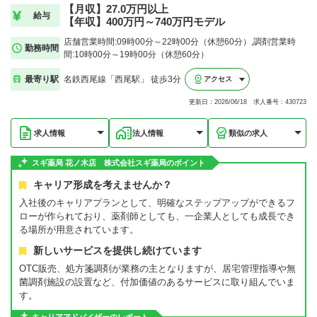
【月収】27.0万円以上
給与
【年収】400万円～740万円モデル
店舗営業時間:09時00分～22時00分（休憩60分）,調剤営業時
勤務時間
間:10時00分～19時00分（休憩60分）
最寄り駅
名鉄西尾線「西尾駅」 徒歩3分
アクセス
更新日：2026/06/18 求人番号：430723
求人情報
法人情報
類似の求人
スギ薬局 花ノ木店 株式会社スギ薬局のポイント
キャリア形成を考えませんか？
入社後のキャリアプランとして、明確なステップアップができるフ
ローが作られており、薬剤師としても、一企業人としても成長でき
る場所が用意されています。
新しいサービスを提供し続けています
OTC販売、処方箋調剤が業務の主となりますが、居宅管理指導や無
菌調剤施設の設置など、付加価値のあるサービスに取り組んでいま
す。