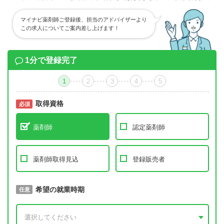
マイナビ薬剤師ご登録後、担当のアドバイザーより
この求人についてご案内差し上げます！
1分で登録完了
1
2
3
4
5
取得資格
必須
必須
薬剤師
認定薬剤師
薬剤師取得見込
登録販売者
取得予定年
希望の就業時期
必須
任意