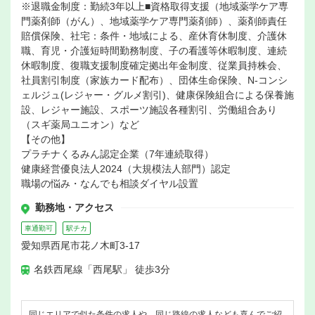
※退職金制度：勤続3年以上■資格取得支援（地域薬学ケア専
門薬剤師（がん）、地域薬学ケア専門薬剤師）、薬剤師責任
賠償保険、社宅：条件・地域による、産休育休制度、介護休
職、育児・介護短時間勤務制度、子の看護等休暇制度、連続
休暇制度、復職支援制度確定拠出年金制度、従業員持株会、
社員割引制度（家族カード配布）、団体生命保険、N-コンシ
ェルジュ(レジャー・グルメ割引)、健康保険組合による保養施
設、レジャー施設、スポーツ施設各種割引、労働組合あり
（スギ薬局ユニオン）など
【その他】
プラチナくるみん認定企業（7年連続取得）
健康経営優良法人2024（大規模法人部門）認定
職場の悩み・なんでも相談ダイヤル設置
勤務地・アクセス
車通勤可
駅チカ
愛知県西尾市花ノ木町3-17
名鉄西尾線「西尾駅」 徒歩3分
同じエリアで似た条件の求人や、同じ路線の求人なども喜んでご紹