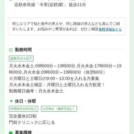
近鉄奈良線「今里(近鉄)駅」 徒歩11分
同じエリアで似た条件の求人や、同じ路線の求人なども喜んでご紹
介いたします。お悩みやご希望があれば、ぜひご相談ください。
無料で相談する
勤務時間
残業月10ｈ以下
月火水木金土:09時00分～13時00分,月火木金:17時00分～19
時00分,月火木金:09時00分～19時00分（休憩60分）
※月曜日と土曜日の9:00～13:00を入れる方募集
月火水木金土補足：月曜日と土曜日入れる方歓迎！
勤務曜日備考：月火水木金土
休日・休暇
年間休日120日以上
土日休み（相談可含む）
完全週休2日制
門前クリニックに応じる
募集職種