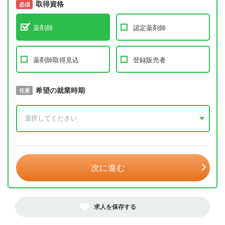
取得資格
必須
必須
薬剤師
認定薬剤師
薬剤師取得見込
登録販売者
取得予定年
希望の就業時期
必須
任意
年 3月
次に進む
求人を保存する