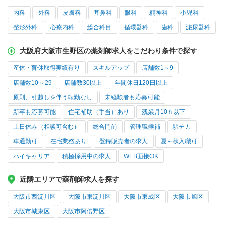
内科
外科
皮膚科
耳鼻科
眼科
精神科
小児科
整形外科
心療内科
総合科目
循環器科
歯科
泌尿器科
大阪府大阪市生野区の薬剤師求人をこだわり条件で探す
産休・育休取得実績有り
スキルアップ
店舗数1～9
店舗数10～29
店舗数30以上
年間休日120日以上
原則、引越しを伴う転勤なし
未経験者も応募可能
新卒も応募可能
住宅補助（手当）あり
残業月10ｈ以下
土日休み（相談可含む）
総合門前
管理職候補
駅チカ
車通勤可
在宅業務あり
登録販売者の求人
夏～秋入職可
ハイキャリア
積極採用中の求人
WEB面接OK
近隣エリアで薬剤師求人を探す
大阪市西淀川区
大阪市東淀川区
大阪市東成区
大阪市旭区
大阪市城東区
大阪市阿倍野区