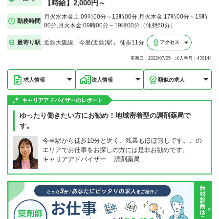
【時給】2,000円～
月火水木金土:09時00分～13時00分,月火木金:17時00分～19時
勤務時間
00分,月火木金:09時00分～19時00分（休憩60分）
最寄り駅
近鉄大阪線「今里(近鉄)駅」 徒歩11分
アクセス
更新日：2022/07/05 求人番号：430144
求人情報
法人情報
類似の求人
キャリアアドバイザーのレポート
ゆったり働きたい方にお勧め！地域密着型の調剤薬局で
す。
今里駅から徒歩10分と近く、残業もほぼ無しです。この
エリアでお仕事をお探しの方には是非お勧めです。
キャリアアドバイザー 調剤薬局