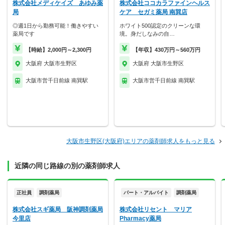
株式会社メディケイズ あゆみ薬
株式会社ココカラファインヘルス
局
ケア セガミ薬局 南巽店
◎週1日から勤務可能！働きやすい
ホワイト500認定のクリーンな環
薬局です
境。身だしなみの自…
【時給】2,000円～2,300円
【年収】430万円～560万円
大阪府 大阪市生野区
大阪府 大阪市生野区
大阪市営千日前線 南巽駅
大阪市営千日前線 南巽駅
大阪市生野区(大阪府)エリアの薬剤師求人をもっと見る
近隣の同じ路線の別の薬剤師求人
正社員
調剤薬局
パート・アルバイト
調剤薬局
株式会社スギ薬局 阪神調剤薬局
株式会社リセント マリア
今里店
Pharmacy薬局