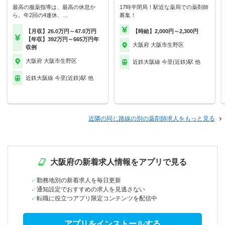
最高の服薬指導は、最高の休息か
17時半閉局！駅近な薬局での薬剤師
ら。年2回の4連休、…
募集！
【月収】26.0万円～47.0万円
【時給】2,000円～2,300円
【年収】392万円～665万円年
大阪府 大阪市生野区
収例
大阪府 大阪市生野区
近鉄大阪線 今里(近鉄)駅 他
近鉄大阪線 今里(近鉄)駅 他
近隣の同じ路線の別の薬剤師求人をもっと見る
大阪府の新着求人情報をアプリで見る
勤務地別の新着求人を毎日更新
通知設定でおすすめの求人を見逃さない
転職に役立つアプリ限定コンテンツを配信中
アプリをインストールする