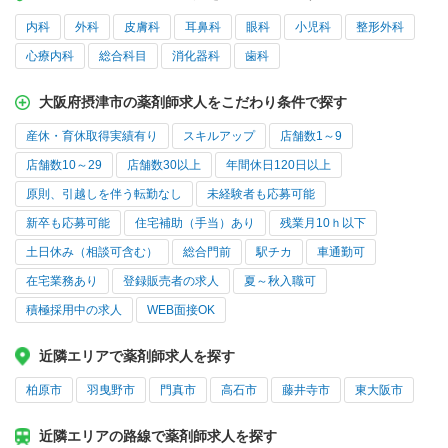
内科
外科
皮膚科
耳鼻科
眼科
小児科
整形外科
心療内科
総合科目
消化器科
歯科
大阪府摂津市の薬剤師求人をこだわり条件で探す
産休・育休取得実績有り
スキルアップ
店舗数1～9
店舗数10～29
店舗数30以上
年間休日120日以上
原則、引越しを伴う転勤なし
未経験者も応募可能
新卒も応募可能
住宅補助（手当）あり
残業月10ｈ以下
土日休み（相談可含む）
総合門前
駅チカ
車通勤可
在宅業務あり
登録販売者の求人
夏～秋入職可
積極採用中の求人
WEB面接OK
近隣エリアで薬剤師求人を探す
柏原市
羽曳野市
門真市
高石市
藤井寺市
東大阪市
近隣エリアの路線で薬剤師求人を探す