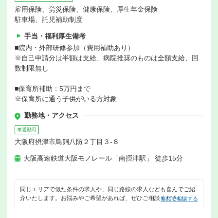
雇用保険、労災保険、健康保険、厚生年金保険
駐車場、託児補助制度
手当・福利厚生備考
■院内・外部研修参加（費用補助あり）
※自己申請分は半額は支給、病院推奨のものは全額支給、回
数制限無し
■保育所補助：5万円まで
※保育所に通う子供がいる方対象
勤務地・アクセス
車通勤可
大阪府摂津市鳥飼八防２丁目３-８
大阪高速鉄道大阪モノレール「南摂津駅」 徒歩15分
同じエリアで似た条件の求人や、同じ路線の求人なども喜んでご紹
介いたします。お悩みやご希望があれば、ぜひご相談ください。
無料で相談する