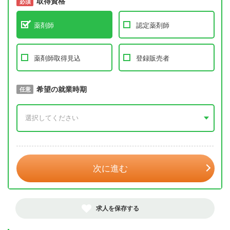
取得資格
必須
必須
薬剤師
認定薬剤師
薬剤師取得見込
登録販売者
取得予定年
希望の就業時期
必須
任意
年 3月
次に進む
求人を保存する