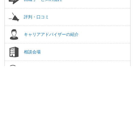
評判・口コミ
キャリアアドバイザーの紹介
相談会場
よくある質問
この求人に興味がある
簡単1分
保存する
薬局・病院等への直接応募・問い合わせではありませんのでご安心ください。
「医療分野適正」認定を取得
適正認定事業者として認定されました。
プライバシーマーク取得企業
厳密な管理基準で個人情報をお守りします。