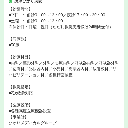
摂津ひかり病院
【診察時間】
■平日 午前診9：00～12：00／夜診17：00～20：00
■土曜 午前診9：00～12：00
※休診日：日曜・祝日（ただし救急患者様は24時間受付）
【病床数】
■50床
【診療科目】
■内科／整形外科／外科／心療内科／呼吸器内科／呼吸器外科
／皮膚科／泌尿器内科／小児科／循環器内科／放射線科／リ
ハビリテーション科／各種精密検査
【救急指定】
■2次救急対応
【医療設備】
■各種高度医療機器設置
【事業所】
ひかりメディカルグループ