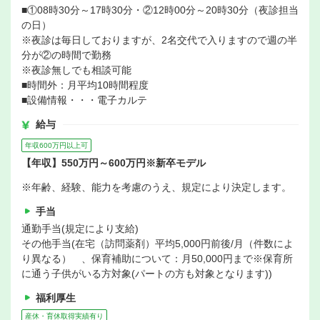
■①08時30分～17時30分・②12時00分～20時30分（夜診担当
の日）
※夜診は毎日しておりますが、2名交代で入りますので週の半
分が②の時間で勤務
※夜診無しでも相談可能
■時間外：月平均10時間程度
■設備情報・・・電子カルテ
給与
年収600万円以上可
【年収】550万円～600万円※新卒モデル
※年齢、経験、能力を考慮のうえ、規定により決定します。
手当
通勤手当(規定により支給)
その他手当(在宅（訪問薬剤）平均5,000円前後/月（件数によ
り異なる） 、保育補助について：月50,000円まで※保育所
に通う子供がいる方対象(パートの方も対象となります))
福利厚生
産休・育休取得実績有り