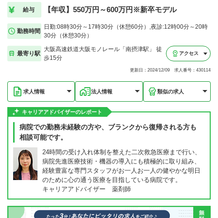
【年収】550万円～600万円※新卒モデル
給与
日勤:08時30分～17時30分（休憩60分）,夜診:12時00分～20時
勤務時間
30分（休憩30分）
大阪高速鉄道大阪モノレール「南摂津駅」 徒
最寄り駅
アクセス
歩15分
更新日：2024/12/09 求人番号：430114
求人情報
法人情報
類似の求人
キャリアアドバイザーのレポート
病院での勤務未経験の方や、ブランクから復帰される方も
相談可能です。
24時間の受け入れ体制を整えた二次救急医療まで行い、
病院先進医療技術・機器の導入にも積極的に取り組み、
経験豊富な専門スタッフがお一人お一人の健やかな明日
のために心の通う医療を目指している病院です。
キャリアアドバイザー 薬剤師