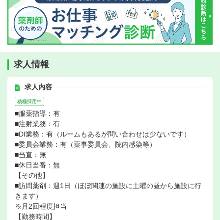
求人情報
求人内容
積極採用中
■服薬指導：有
■注射業務：有
■DI業務：有（ルームもあるが問い合わせは少ないです）
■委員会業務：有（薬事委員会、院内感染等）
■当直：無
■休日当番：無
【その他】
■訪問薬剤：週1日（ほぼ関連の施設に土曜の昼から施設に行
きます）
※月2回程度担当
【勤務時間】