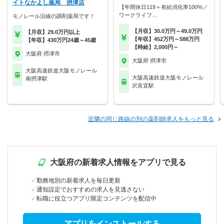
イトなかよし薬局 摂津店
【年間休日119＋有給消化率100%／
ワークライフ…
モノレール沿線の調剤薬局です！
【月収】30.0万円～49.0万円
【月収】29.0万円以上
【年収】452万円～588万円
【年収】430万円24歳～45歳
【時給】2,000円～
大阪府 摂津市
大阪府 摂津市
大阪高速鉄道大阪モノレール
大阪高速鉄道大阪モノレール
南摂津駅
沢良宜駅
近隣の同じ路線の別の薬剤師求人をもっと見る
大阪府の新着求人情報をアプリで見る
勤務地別の新着求人を毎日更新
通知設定でおすすめの求人を見逃さない
転職に役立つアプリ限定コンテンツを配信中
アプリをインストールする