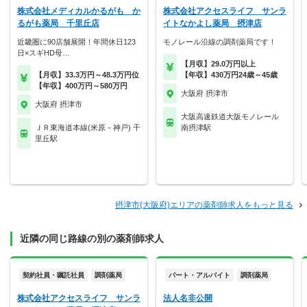
株式会社メディカルかるがも か
株式会社アクセスライフ サンラ
るがも薬局 千里丘店
イトなかよし薬局 摂津店
近畿圏に90店舗展開！年間休日123
モノレール沿線の調剤薬局です！
日×スギHD母…
【月収】29.0万円以上
【月収】33.3万円～48.3万円位
【年収】430万円24歳～45歳
【年収】400万円～580万円
大阪府 摂津市
大阪府 摂津市
大阪高速鉄道大阪モノレール
ＪＲ東海道本線(米原－神戸) 千
南摂津駅
里丘駅
摂津市(大阪府)エリアの薬剤師求人をもっと見る
近隣の同じ路線の別の薬剤師求人
契約社員・嘱託社員
調剤薬局
パート・アルバイト
調剤薬局
株式会社アクセスライフ サンラ
法人名非公開