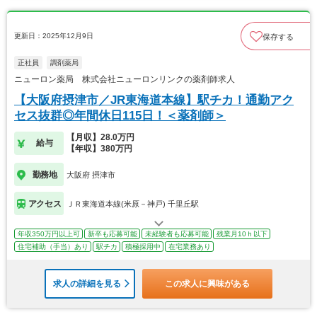
更新日：2025年12月9日
保存する
正社員
調剤薬局
ニューロン薬局 株式会社ニューロンリンクの薬剤師求人
【大阪府摂津市／JR東海道本線】駅チカ！通勤アク
セス抜群◎年間休日115日！＜薬剤師＞
【月収】28.0万円
給与
【年収】380万円
勤務地
大阪府 摂津市
アクセス
ＪＲ東海道本線(米原－神戸) 千里丘駅
年収350万円以上可
新卒も応募可能
未経験者も応募可能
残業月10ｈ以下
住宅補助（手当）あり
駅チカ
積極採用中
在宅業務あり
求人の詳細を見る
この求人に興味がある