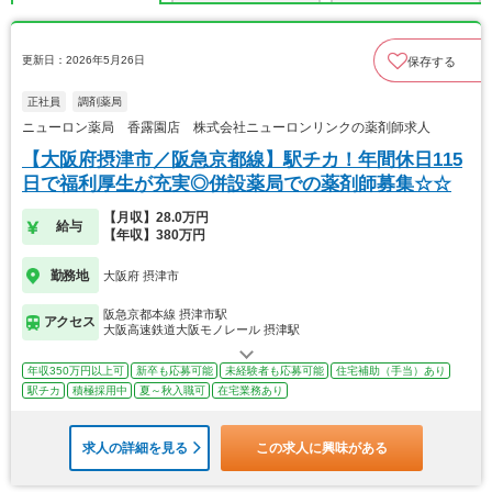
更新日：2026年5月26日
保存する
正社員
調剤薬局
ニューロン薬局 香露園店 株式会社ニューロンリンクの薬剤師求人
【大阪府摂津市／阪急京都線】駅チカ！年間休日115
日で福利厚生が充実◎併設薬局での薬剤師募集☆☆
【月収】28.0万円
給与
【年収】380万円
勤務地
大阪府 摂津市
阪急京都本線 摂津市駅
アクセス
大阪高速鉄道大阪モノレール 摂津駅
年収350万円以上可
新卒も応募可能
未経験者も応募可能
住宅補助（手当）あり
駅チカ
積極採用中
夏～秋入職可
在宅業務あり
求人の詳細を見る
この求人に興味がある