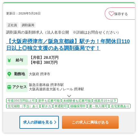
更新日：2026年5月26日
保存する
正社員
調剤薬局
調剤薬局の薬剤師求人（法人名非公開 ※詳細はお問合せください）
【大阪府摂津市／阪急京都線】駅チカ！年間休日110
日以上◎独立支援のある調剤薬局です！
【月収】28.0万円
給与
【年収】380万円
勤務地
大阪府 摂津市
阪急京都本線 摂津市駅
アクセス
大阪高速鉄道大阪モノレール 摂津駅
年収350万円以上可
新卒も応募可能
未経験者も応募可能
残業月10ｈ以下
住宅補助（手当）あり
駅チカ
車通勤可
積極採用中
夏～秋入職可
在宅業務あり
求人の詳細を見る
この求人に興味がある