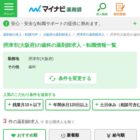
!
安心・安全な転職サポートの提供に努めます。
薬剤師の求人・転職TOP
大阪府の薬剤師求人
摂津市の薬剤師求人
摂津市(大阪府)の歯
摂津市(大阪府)の歯科の薬剤師求人・転職情報一覧
勤務地
摂津市(大阪府)
その他
歯科
条件を変更する
人気のこだわり条件を追加する
残業月10ｈ以下
年間休日120日以上
土日休み（相談可含
3
件の薬剤師求人
※ 非公開求人を除く
おすすめ順
新着順
給与順