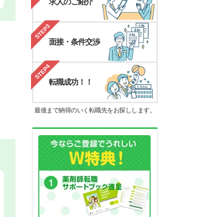
求人のご紹介
STEP3
面接・条件交渉
STEP4
転職成功！！
最後まで納得のいく転職先をお探しします。