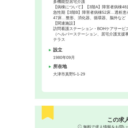
多機能型居宅介護
【病棟について】【3階A】障害者病棟4
急性期【3階B】障害者病棟52床…透析
47床…整形、消化器、循環器、脳外など【
【関連施設】
訪問看護ステーション・BOHケアサービ
（ヘルパーステーション、居宅介護支援
テラス
設立
1980年09月
所在地
大津市
真野5‐1‐29
この求
無料で求人情報をお問い