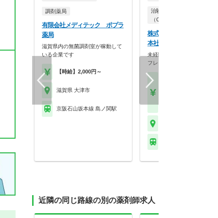
治験コーディネーター
調剤薬局
（CRC）
有限会社メディテック ポプラ
株式会社アイロム IR 名
薬局
本社
滋賀県内の無菌調剤室が稼動して
いる企業です
未経験歓迎／安心の働きやす
フレックス勤務有／土…
【時給】2,000円～
【月収】29.0万円以上
ル
滋賀県 大津市
【年収】400万円～70
程度 モデル
京阪石山坂本線 島ノ関駅
滋賀県 大津市
※お問い合わせくださ
近隣の同じ路線の別の薬剤師求人