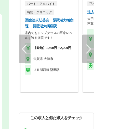
パート・アルバイト
正社員
調剤薬局
法人名非公開
病院・クリニック
大手医薬品卸のグループ企業
医療法人弘英会 琵琶湖大橋病
声薬歴、自動在庫発注…
院 琵琶湖大橋病院
県内でもトップクラスの医療レベ
【月収】25.0万円以上 
ルを誇る病院です！
～モデル
【年収】414万円～60
【時給】1,800円～2,000円
滋賀県 大津市
滋賀県 大津市
ＪＲ湖西線 堅田駅
ＪＲ湖西線 堅田駅
この求人と似た求人をチェック