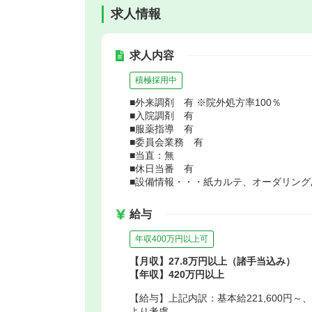
求人情報
求人内容
積極採用中
■外来調剤 有 ※院外処方率100％
■入院調剤 有
■服薬指導 有
■委員会業務 有
■当直：無
■休日当番 有
■設備情報・・・紙カルテ、オーダリング
給与
年収400万円以上可
【月収】27.8万円以上（諸手当込み）
【年収】420万円以上
【給与】上記内訳：基本給221,600円～、勤
より考慮。