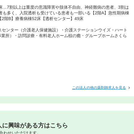
8床…7割以上は重度の意識障害や肢体不自由、神経難病の患者、3割は
患者も多く、入院透析も受けている患者も一部いる【2階A】急性期病棟
2階B】療養病棟52床【透析センター】49床
スセンター（介護老人保健施設）・介護ステーションウイズ・ハート
事業所）・訪問診療・有料老人ホーム椋の癒・グループホームさくら
この法人の他の薬剤師求人を見る
人に興味がある方はこちら
合わせいただけます。