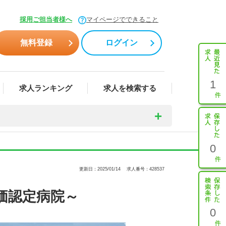
採用ご担当者様へ
マイページでできること
無料登録
ログイン
1
求人ランキング
求人を検索する
0
更新日：2025/01/14
求人番号：428537
価認定病院～
0