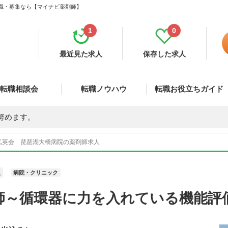
転職・募集なら【マイナビ薬剤師】
1
0
最近見た求人
保存した求人
転職相談会
転職ノウハウ
転職お役立ちガイド
努めます。
弘英会 琵琶湖大橋病院の薬剤師求人
員
病院・クリニック
師～循環器に力を入れている機能評