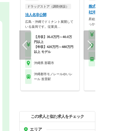
株式会社バシラックス 株
ドラッグストア（調剤併設）
社沖縄アイティ うらら薬
法人名非公開
昇給がありますので、頑張り
広島・沖縄でドミナント展開して
っかりと評価されます…
いる薬局です。従業員…
【年収】450万円
【月収】35.0万円～40.0万
円以上
沖縄県 那覇市
【年収】420万円～480万円
以上 モデル
沖縄都市モノレールゆ
ール 小禄駅
沖縄県 那覇市
沖縄都市モノレールゆいレ
ール 首里駅
この求人と似た求人をチェック
エリア