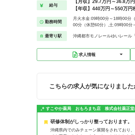
【月収】29.7万円～36.8万
給与
【年収】440万円～550万円
月火水金:09時00分～18時00分（
勤務時間
00分（休憩60分）,土:09時00
最寄り駅
沖縄都市モノレールゆいレール「
求人情報
こちらの求人が気になりました
すこやか薬局 おもろまち店 株式会社薬正堂
研修体制がしっかり整っております。
沖縄県内でのみチェーン展開をされており、