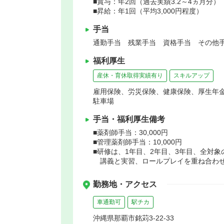
■賞与：年2回（過去実績3.2～4ヵ月分）
■昇給：年1回（平均3,000円程度）
手当
通勤手当 残業手当 資格手当 その他手
福利厚生
産休・育休取得実績有り
スキルアップ
雇用保険、労災保険、健康保険、厚生年
駐車場
手当・福利厚生備考
■薬剤師手当：30,000円
■管理薬剤師手当：10,000円
■研修は、1年目、2年目、3年目、全対
講義と実習、ロールプレイを重ね合わせ
勤務地・アクセス
車通勤可
駅チカ
沖縄県那覇市銘苅3-22-33