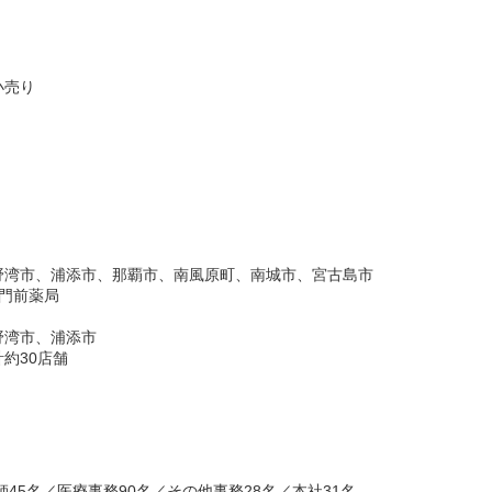
小売り
野湾市、浦添市、那覇市、南風原町、南城市、宮古島市
門前薬局
野湾市、浦添市
約30店舗
45名／医療事務90名／その他事務28名／本社31名