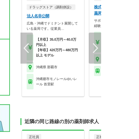
株式会社沖縄アイティ さ
ドラッグストア（調剤併設）
薬局
法人名非公開
サポート体制があるため、調
広島・沖縄でドミナント展開して
経験が浅い方でも安心…
いる薬局です。従業員…
【月収】35.0万円～45.
【月収】35.0万円～40.0万
円薬剤師手当込み
円以上
【年収】400万円～60
【年収】420万円～480万円
以上 モデル
沖縄県 那覇市
沖縄県 那覇市
※お問い合わせくださ
沖縄都市モノレールゆいレ
ール 首里駅
近隣の同じ路線の別の薬剤師求人
正社員
正社員
調剤薬局