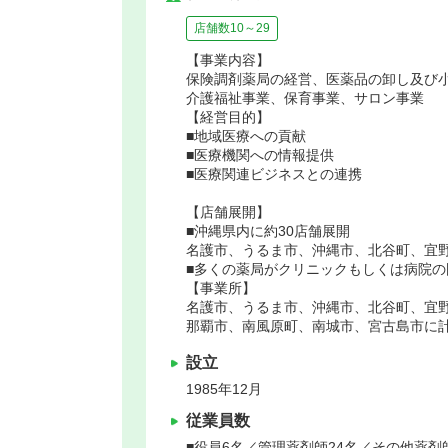
店舗数10～29
【事業内容】
保険調剤薬局の経営、医薬品の卸し及び
介護福祉事業、保育事業、サロン事業
【経営目的】
■地域医療への貢献
■医療機関への情報提供
■医療関連ビジネスとの連携
【店舗展開】
■沖縄県内に約30店舗展開
名護市、うるま市、沖縄市、北谷町、宜
■多くの薬局がクリニックもしくは病院の
【事業所】
名護市、うるま市、沖縄市、北谷町、宜
那覇市、南風原町、南城市、宮古島市に計
設立
1985年12月
従業員数
■役員6名／管理薬剤師24名／その他薬剤師