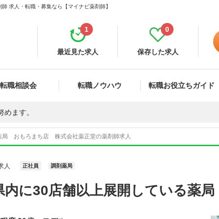
剤師 求人・転職・募集なら【マイナビ薬剤師】
1
0
最近見た求人
保存した求人
転職相談会
転職ノウハウ
転職お役立ちガイド
努めます。
薬局 おもろまち店 株式会社薬正堂の薬剤師求人
求人
正社員
調剤薬局
県内に30店舗以上展開している薬局