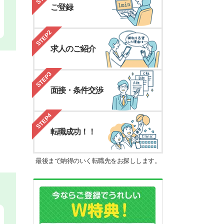
ご登録
STEP2
求人のご紹介
STEP3
面接・条件交渉
STEP4
転職成功！！
最後まで納得のいく転職先をお探しします。