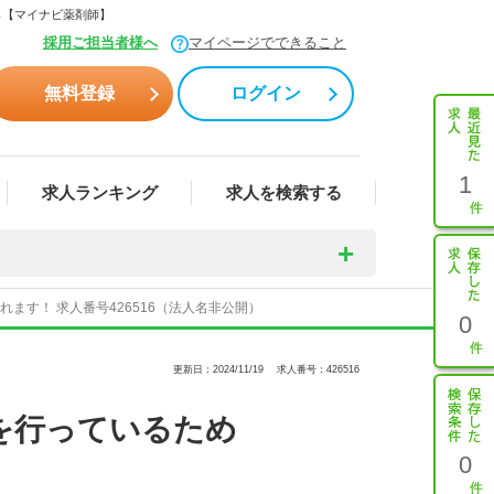
ら【マイナビ薬剤師】
採用ご担当者様へ
マイページでできること
無料登録
ログイン
1
求人ランキング
求人を検索する
す！ 求人番号426516（法人名非公開）
0
更新日：2024/11/19
求人番号：426516
を行っているため
0