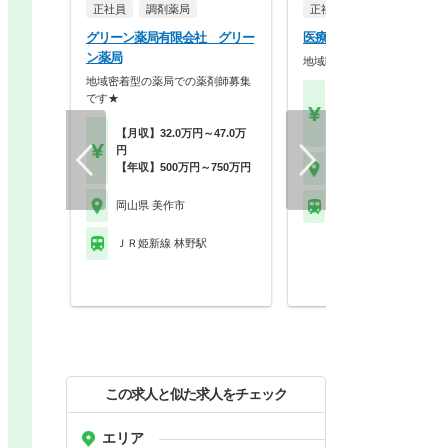
正社員
調剤薬局
正社員
病院・クリニッ
グリーン薬局有限会社 グリー
医療法人三水会 田尻病院
ン薬局
地域医療に貢献する病院です
地域密着型の薬局での薬剤師募集
【年収】500万円～55
です★
位 モデル
【時給】2,000円～2,8
【月収】32.0万円～47.0万
円
【年収】500万円～750万円
岡山県 美作市
岡山県 美作市
ＪＲ姫新線 林野駅
ＪＲ姫新線 林野駅
この求人と似た求人をチェック
エリア