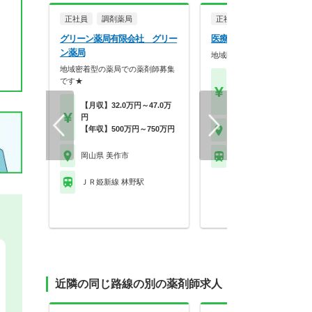
正社員
調剤薬局
正社員
病院・クリニッ
グリーン薬局有限会社 グリー
医療法人三水会 田尻病院
ン薬局
地域医療に貢献する病院です
地域密着型の薬局での薬剤師募集
【年収】500万円～55
です★
位 モデル
【時給】2,000円～2,8
【月収】32.0万円～47.0万
円
【年収】500万円～750万円
岡山県 美作市
岡山県 美作市
ＪＲ姫新線 林野駅
ＪＲ姫新線 林野駅
近隣の同じ路線の別の薬剤師求人