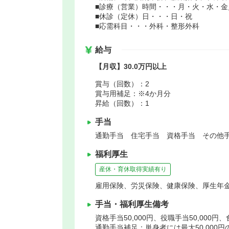
■診療（営業）時間・・・月・火・水・金／9：
■休診（定休）日・・・日・祝
■応需科目・・・外科・整形外科
給与
【月収】30.0万円以上
賞与（回数）：2
賞与用補足：※4か月分
昇給（回数）：1
手当
通勤手当 住宅手当 資格手当 その他手
福利厚生
産休・育休取得実績有り
雇用保険、労災保険、健康保険、厚生年
手当・福利厚生備考
資格手当50,000円、役職手当50,000円
通勤手当補足：単身者には最大50,000円