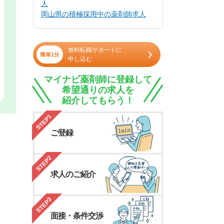
人
岡山県の積極採用中の薬剤師求人
無料転職サポートに
簡単1分
申し込む
マイナビ薬剤師に登録して
希望通りの求人を
紹介してもらう！
STEP1
ご登録
STEP2
求人のご紹介
STEP3
面接・条件交渉