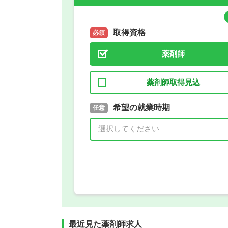
取得資格
必須
薬剤師
薬剤師取得見込
取得予定年
希望の就業時期
必須
任意
年 3月
最近見た薬剤師求人