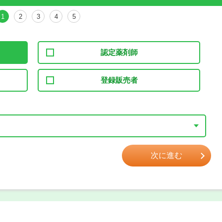
1
2
3
4
5
認定薬剤師
登録販売者
次に進む