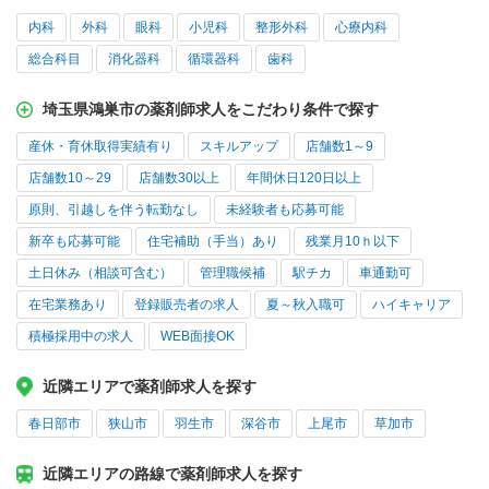
内科
外科
眼科
小児科
整形外科
心療内科
総合科目
消化器科
循環器科
歯科
埼玉県鴻巣市の薬剤師求人をこだわり条件で探す
産休・育休取得実績有り
スキルアップ
店舗数1～9
店舗数10～29
店舗数30以上
年間休日120日以上
原則、引越しを伴う転勤なし
未経験者も応募可能
新卒も応募可能
住宅補助（手当）あり
残業月10ｈ以下
土日休み（相談可含む）
管理職候補
駅チカ
車通勤可
在宅業務あり
登録販売者の求人
夏～秋入職可
ハイキャリア
積極採用中の求人
WEB面接OK
近隣エリアで薬剤師求人を探す
春日部市
狭山市
羽生市
深谷市
上尾市
草加市
近隣エリアの路線で薬剤師求人を探す