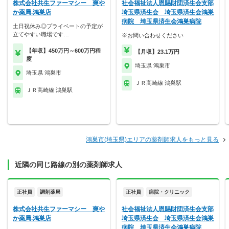
株式会社共生ファーマシー 爽や
社会福祉法人恩賜財団済生会支部
か薬局.鴻巣店
埼玉県済生会 埼玉県済生会鴻巣
病院 埼玉県済生会鴻巣病院
土日祝休み◎プライベートの予定が
立てやすい職場です…
※お問い合わせください
【年収】450万円～600万円程
【月収】23.1万円
度
埼玉県 鴻巣市
埼玉県 鴻巣市
ＪＲ高崎線 鴻巣駅
ＪＲ高崎線 鴻巣駅
鴻巣市(埼玉県)エリアの薬剤師求人をもっと見る
近隣の同じ路線の別の薬剤師求人
正社員
調剤薬局
正社員
病院・クリニック
株式会社共生ファーマシー 爽や
社会福祉法人恩賜財団済生会支部
か薬局.鴻巣店
埼玉県済生会 埼玉県済生会鴻巣
病院 埼玉県済生会鴻巣病院