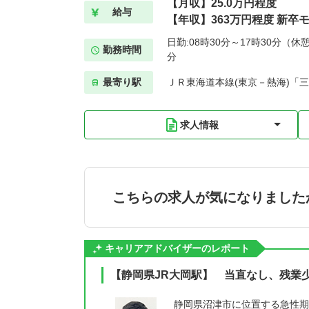
【月収】25.0万円程度
給与
【年収】363万円程度 新卒
日勤:08時30分～17時30分（休憩
勤務時間
分
最寄り駅
ＪＲ東海道本線(東京－熱海)「三
求人情報
こちらの求人が気になりました
キャリアアドバイザーのレポート
【静岡県JR大岡駅】 当直なし、残業
静岡県沼津市に位置する急性期