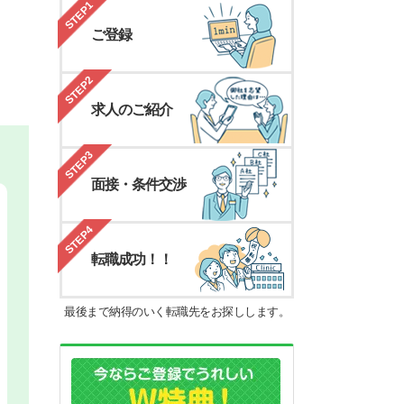
STEP1
ご登録
STEP2
求人のご紹介
STEP3
面接・条件交渉
STEP4
転職成功！！
最後まで納得のいく転職先をお探しします。