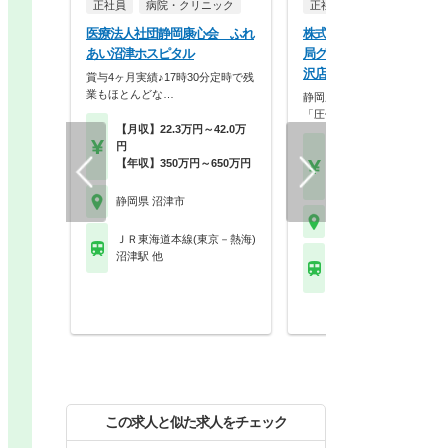
正社員
病院・クリニック
正社員
調剤薬局
医療法人社団静岡康心会 ふれ
株式会社鈴木薬局 （アリ
あい沼津ホスピタル
局グループ） アリス薬局
沢店
賞与4ヶ月実績♪17時30分定時で残
業もほとんどな…
静岡県内ドミナント展開によ
「圧倒的な安定性」とキ…
【月収】22.3万円～42.0万
円
【月収】30.0万円～40.
【年収】350万円～650万円
円
【年収】480万円～60
静岡県 沼津市
静岡県 沼津市
ＪＲ東海道本線(東京－熱海)
沼津駅 他
ＪＲ東海道本線(東京－
片浜駅
この求人と似た求人をチェック