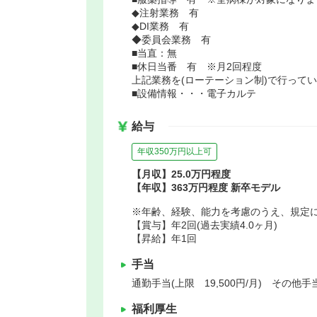
◆注射業務 有
◆DI業務 有
◆委員会業務 有
■当直：無
■休日当番 有 ※月2回程度
上記業務を(ローテーション制)で行って
■設備情報・・・電子カルテ
給与
年収350万円以上可
【月収】25.0万円程度
【年収】363万円程度 新卒モデル
※年齢、経験、能力を考慮のうえ、規定
【賞与】年2回(過去実績4.0ヶ月)
【昇給】年1回
手当
通勤手当(上限 19,500円/月) その他
福利厚生