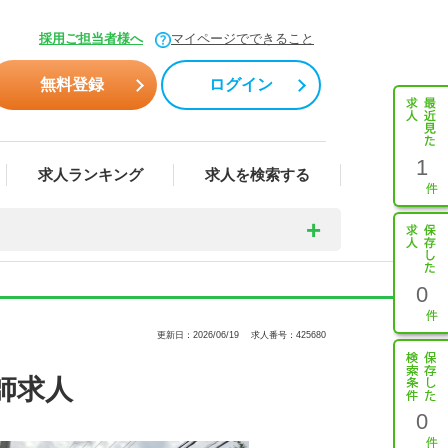
採用ご担当者様へ
マイページでできること
無料登録
ログイン
1
求人ランキング
求人を検索する
0
更新日：2026/06/19
求人番号：425680
師求人
0