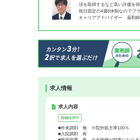
項を取得するなど高い評価を得
祝日固定の4週8休制なのでプ
キャリアアドバイザー 薬剤師
求人情報
求人内容
積極採用中
■外来調剤 無 ※院外処方率100％
■入院調剤 有
■服薬指導 有 ※全病棟が対象になりま