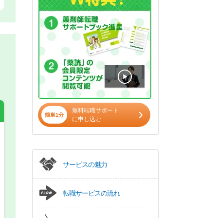
無料転職サポート
簡単1分
に申し込む
希望の働き方
必須
サービスの魅力
正社員
転職サービスの流れ
パート(週4日～5日)