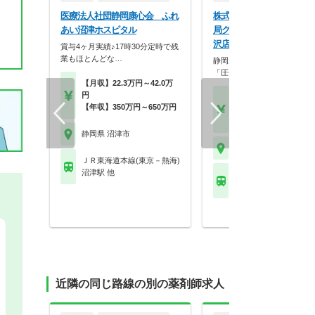
医療法人社団静岡康心会 ふれ
株式会社鈴木薬局 （アリ
あい沼津ホスピタル
局グループ） アリス薬局
沢店
賞与4ヶ月実績♪17時30分定時で残
業もほとんどな…
静岡県内ドミナント展開によ
「圧倒的な安定性」とキ…
【月収】22.3万円～42.0万
円
【月収】30.0万円～40.
【年収】350万円～650万円
円
【年収】480万円～60
静岡県 沼津市
静岡県 沼津市
ＪＲ東海道本線(東京－熱海)
沼津駅 他
ＪＲ東海道本線(東京－
片浜駅
近隣の同じ路線の別の薬剤師求人