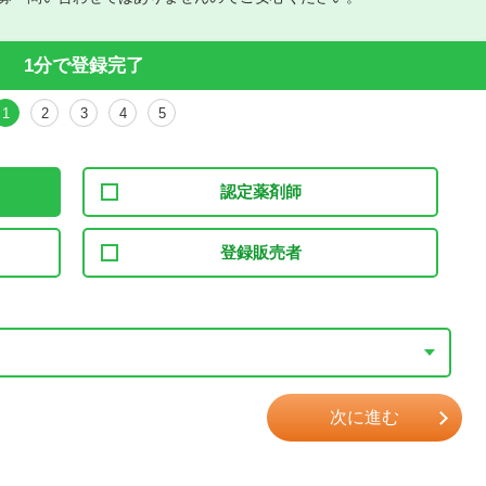
1分で登録完了
1
2
3
4
5
認定薬剤師
登録販売者
次に進む