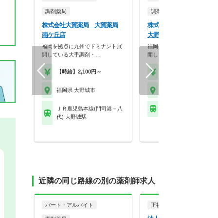
調剤薬局
調剤薬局
株式会社大賀薬局 大賀薬局
株式会社大賀薬局 大賀薬
南ケ丘店
大野城大城店
福岡を拠点に九州でドミナント展
福岡を拠点に九州でドミナン
開している大手調剤・…
開している大手調剤・…
【時給】2,100円～
【時給】2,100円～
福岡県 大野城市
福岡県 大野城市
ＪＲ鹿児島本線(門司港－八
西鉄天神大牟田線 白木
代) 大野城駅
近隣の同じ路線の別の薬剤師求人
パート・アルバイト
正社員
調剤薬局