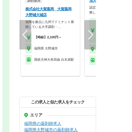
法人名非公開
調剤薬局
認定薬剤師の資格取得者も多
株式会社大賀薬局 大賀薬局
務し、勉強したい方に…
大野城大城店
福岡を拠点に九州でドミナント展
【月収】24.0万円程度 
開している大手調剤・…
～モデル
【年収】400万円～52
【時給】2,100円～
程度
福岡県 大野城市
福岡県 大野城市
西鉄天神大牟田線 白木原駅
西鉄天神大牟田線 下大
この求人と似た求人をチェック
エリア
福岡県の薬剤師求人
福岡県大野城市の薬剤師求人