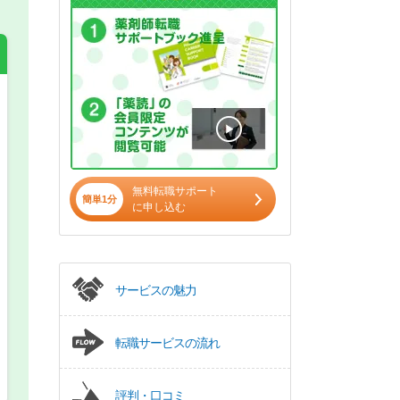
希望の働き方
必須
正社員
無料転職サポート
簡単1分
パート(週4日～5日)
に申し込む
サービスの魅力
転職サービスの流れ
評判・口コミ