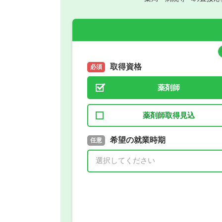
取得資格
必須
薬剤師
薬剤師取得見込
取得予定年
希望の就業時期
必須
任意
年 3月