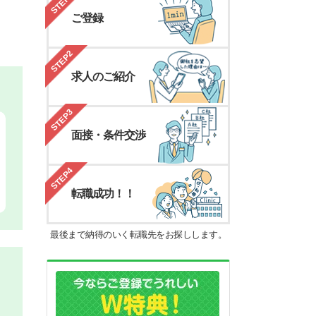
STEP1
ご登録
STEP2
求人のご紹介
STEP3
面接・条件交渉
STEP4
転職成功！！
最後まで納得のいく転職先をお探しします。