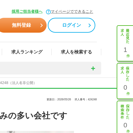
採用ご担当者様へ
マイページでできること
無料登録
ログイン
1
求人ランキング
求人を検索する
4248（法人名非公開）
0
更新日：2026/05/26
求人番号：424248
休みの多い会社です
0