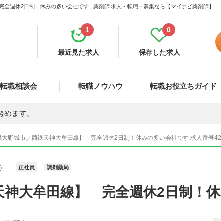
全週休2日制！休みの多い会社です | 薬剤師 求人・転職・募集なら【マイナビ薬剤師】
1
0
最近見た求人
保存した求人
転職相談会
転職ノウハウ
転職お役立ちガイド
努めます。
県大野城市／西鉄天神大牟田線】 完全週休2日制！休みの多い会社です 求人番号42
）
正社員
調剤薬局
天神大牟田線】 完全週休2日制！