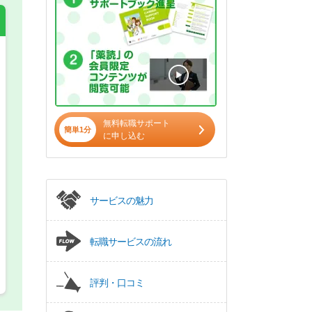
希望の働き方
必須
正社員
無料転職サポート
簡単1分
に申し込む
パート(週4日～5日)
サービスの魅力
転職サービスの流れ
評判・口コミ