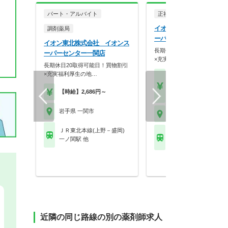
パート・アルバイト
正社員
調剤薬局
イオン東北株式会社 イオ
調剤薬局
ーパーセンター一関店
イオン東北株式会社 イオンス
長期休日20取得可能日！買
ーパーセンター一関店
×充実福利厚生の地…
長期休日20取得可能日！買物割引
×充実福利厚生の地…
【月収】33.0万円～44.
円
【時給】2,686円～
【年収】505万円～66
岩手県 一関市
岩手県 一関市
ＪＲ東北本線(上野－盛岡)
ＪＲ東北本線(上野－盛
一ノ関駅 他
一ノ関駅 他
近隣の同じ路線の別の薬剤師求人