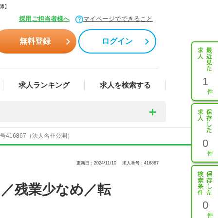
師】
採用ご担当者様へ
マイページでできること
無料登録
ログイン
1
求人ランキング
求人を検索する
416867（法人名非公開）
0
更新日：2024/11/10
求人番号：416867
目／残業少なめ／転
0