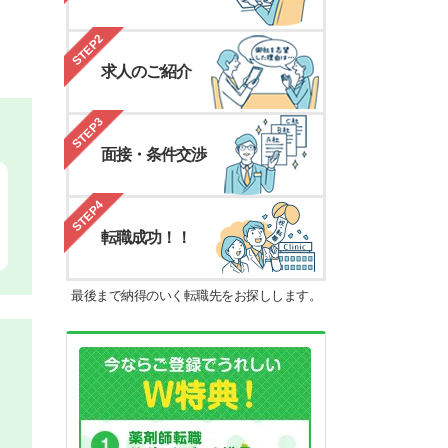
STEP2
求人のご紹介
STEP3
面接・条件交渉
STEP4
転職成功！！
最後まで納得のいく転職先をお探しします。