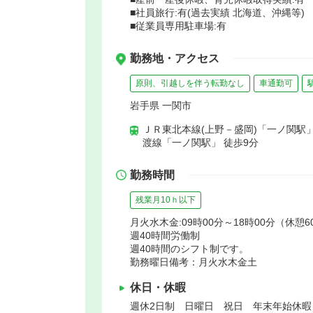
■社員旅行:有(過去実績 北海道、沖縄等)
■従業員専用駐車場:有
勤務地・アクセス
原則、引越しを伴う転勤なし
車通勤可
岩手県 一関市
ＪＲ東北本線(上野－盛岡)「一ノ関駅」
渡線「一ノ関駅」 徒歩9分
勤務時間
残業月10ｈ以下
月火水木金:09時00分～18時00分（休憩60
週40時間労働制
週40時間のシフト制です。
勤務曜日備考：月火水木金土
休日・休暇
週休2日制 日曜日 祝日 年末年始休