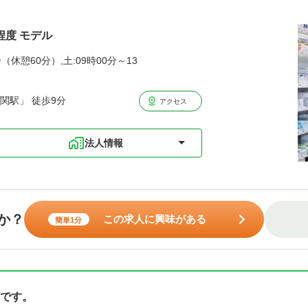
程度 モデル
（休憩60分）,土:09時00分～13
関駅」 徒歩9分
アクセス
法人情報
か？
この求人に興味がある
簡単1分
です。