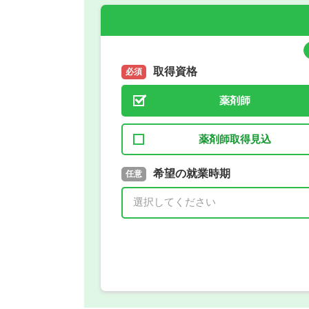
取得資格
必須
薬剤師
薬剤師取得見込
取得予定年
希望の就業時期
必須
任意
年 3月