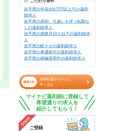
こだわり条件
岩手県の年収600万円以上可の薬剤
師求人
岩手県の原則、引越しを伴う転勤な
しの薬剤師求人
岩手県の残業月10ｈ以下の薬剤師求
人
岩手県の駅チカの薬剤師求人
岩手県の車通勤可の薬剤師求人
岩手県の積極採用中の薬剤師求人
無料転職サポートに
簡単1分
申し込む
マイナビ薬剤師に登録して
希望通りの求人を
紹介してもらう！
STEP1
ご登録