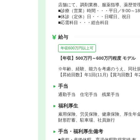
店舗にて、調剤業務、服薬指導、薬歴管
■診療（営業）時間・・・平日／9:00～18:0
■休診（定休）日・・・日曜日、祝日
■応需科目・・・総合科目
給与
年収600万円以上可
【年収】500万円～600万円程度 モデル
※年齢、経験、能力を考慮のうえ、同社
【昇給回数】年1回(11月)【賞与回数】年
手当
通勤手当 住宅手当 残業手当
福利厚生
雇用保険、労災保険、健康保険、厚生年
財形貯蓄、駐車場、社員旅行
手当・福利厚生備考
■産前・産後休暇、育児休暇取得実績:有