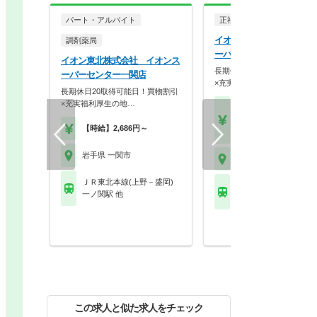
パート・アルバイト
正社員
調剤薬局
イオン東北株式会社 イオ
調剤薬局
ーパーセンター一関店
イオン東北株式会社 イオンス
長期休日20取得可能日！買
ーパーセンター一関店
×充実福利厚生の地…
長期休日20取得可能日！買物割引
×充実福利厚生の地…
【月収】33.0万円～44.
円
【時給】2,686円～
【年収】505万円～66
岩手県 一関市
岩手県 一関市
ＪＲ東北本線(上野－盛岡)
ＪＲ東北本線(上野－盛
一ノ関駅 他
一ノ関駅 他
この求人と似た求人をチェック