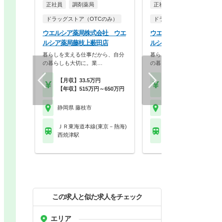
正社員
調剤薬局
正社員
ドラッグストア（OTCのみ）
ドラッグストア（調剤併設
ウエルシア薬局株式会社 ウエ
ウエルシア薬局株式会社 
ルシア薬局藤枝上薮田店
ルシア藤枝駿河台店
暮らしを支える仕事だから、自分
暮らしを支える仕事だから、
の暮らしも大切に。業…
の暮らしも大切に。業…
【月収】33.5万円
【月収】33.5万円
【年収】515万円～650万円
【年収】515万円～65
静岡県 藤枝市
静岡県 藤枝市
ＪＲ東海道本線(東京－熱海)
ＪＲ東海道本線(東京－
西焼津駅
藤枝駅
この求人と似た求人をチェック
エリア