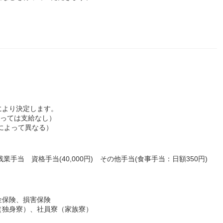
により決定します。
よっては支給なし）
態によって異なる）
残業手当 資格手当(40,000円) その他手当(食事手当：日額350円)
金保険、損害保険
（独身寮）、社員寮（家族寮）