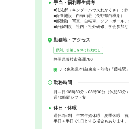
手当・福利厚生備考
■託児所（キンダーハウスわかくさ）：静岡
■保養施設：白樺山荘（長野県白樺湖）
■部活動：写真、自転車、ソフトボール
■研修制度：社内・社外研修、学会参加な
勤務地・アクセス
原則、引越しを伴う転勤なし
静岡県藤枝市高洲780
ＪＲ東海道本線(東京－熱海)「藤枝駅」
勤務時間
月～日:08時30分～08時30分（休憩60分
週40時間シフト制
休日・休暇
週休2日制 年末年始休暇 夏季休暇 
半日＋半日で1日とする場合もあります。