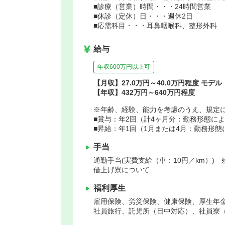
■診療（営業）時間・・・24時間営業
■休診（定休）日・・・週休2日
■応需科目・・・耳鼻咽喉科、整形外科
給与
年収600万円以上可
【月収】27.0万円～40.0万円程度 モデル
【年収】432万円～640万円程度
※年齢、経験、能力を考慮のうえ、規定
■賞与：年2回（計4ヶ月分：勤務形態に
■昇給：年1回（1月または4月：勤務形
手当
通勤手当(実費支給（車：10円／km）) 
借上げ寮について
福利厚生
雇用保険、労災保険、健康保険、厚生年
社員旅行、託児所（日中対応）、社員寮