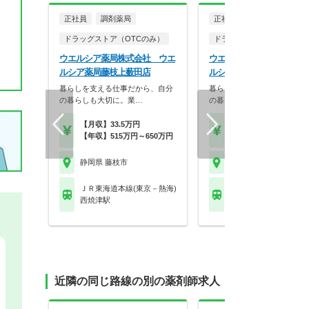
正社員
調剤薬局
正社員
ドラッグストア（OTCのみ）
ドラッグストア（調剤併設
ウエルシア薬局株式会社 ウエ
ウエルシア薬局株式会社 
ルシア薬局藤枝上薮田店
ルシア藤枝駿河台店
暮らしを支える仕事だから、自分
暮らしを支える仕事だから、
の暮らしも大切に。業…
の暮らしも大切に。業…
【月収】33.5万円
【月収】33.5万円
【年収】515万円～650万円
【年収】515万円～65
静岡県 藤枝市
静岡県 藤枝市
ＪＲ東海道本線(東京－熱海)
ＪＲ東海道本線(東京－
西焼津駅
藤枝駅
近隣の同じ路線の別の薬剤師求人