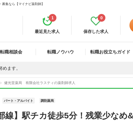
職・募集なら【マイナビ薬剤師】
1
0
最近見た求人
保存した求人
転職相談会
転職ノウハウ
転職お役立ちガイド
努めます。
健光堂薬局 有限会社ラスティの薬剤師求人
パート・アルバイト
調剤薬局
部線】駅チカ徒歩5分！残業少なめ&