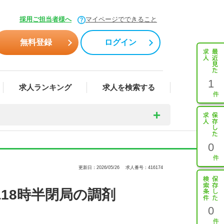
採用ご担当者様へ
マイページでできること
無料登録
ログイン
1
求人ランキング
求人を検索する
0
更新日：2026/05/26
求人番号：416174
18時半閉局の調剤
0