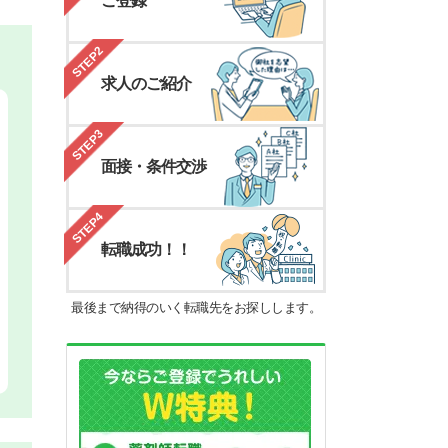
ご登録
STEP2
求人のご紹介
STEP3
面接・条件交渉
STEP4
転職成功！！
最後まで納得のいく転職先をお探しします。