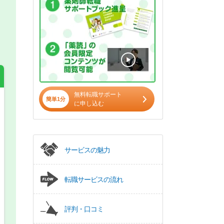
無料転職サポート
簡単1分
に申し込む
希望の働き方
必須
正社員
サービスの魅力
パート(週4日～5日)
転職サービスの流れ
評判・口コミ