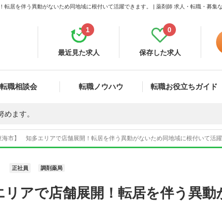
！転居を伴う異動がないため同地域に根付いて活躍できます。 | 薬剤師 求人・転職・募集
1
0
最近見た求人
保存した求人
転職相談会
転職ノウハウ
転職お役立ちガイド
努めます。
東海市】 知多エリアで店舗展開！転居を伴う異動がないため同地域に根付いて活躍でき
正社員
調剤薬局
エリアで店舗展開！転居を伴う異動
。