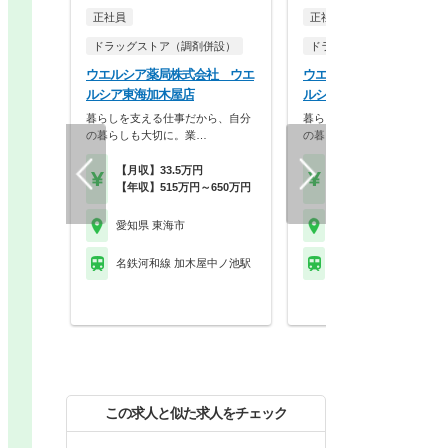
正社員
正社員
ドラッグストア（調剤併設）
ドラッグストア（調剤併設
ウエルシア薬局株式会社 ウエ
ウエルシア薬局株式会社 
ルシア東海加木屋店
ルシア東海荒尾店
暮らしを支える仕事だから、自分
暮らしを支える仕事だから、
の暮らしも大切に。業…
の暮らしも大切に。業…
【月収】33.5万円
【月収】33.5万円
【年収】515万円～650万円
【年収】515万円～65
愛知県 東海市
愛知県 東海市
名鉄河和線 加木屋中ノ池駅
名鉄常滑線 新日鉄前駅
この求人と似た求人をチェック