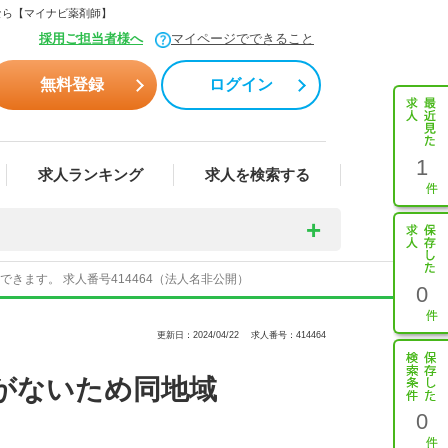
なら【マイナビ薬剤師】
採用ご担当者様へ
マイページでできること
無料登録
ログイン
1
求人ランキング
求人を検索する
ます。 求人番号414464（法人名非公開）
0
更新日：2024/04/22
求人番号：414464
がないため同地域
0