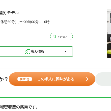
程度 モデル
休憩60分）,土:09時00分～16時
分
アクセス
法人情報
か？
この求人に興味がある
簡単1分
域密着型の薬局です。