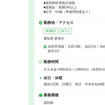
■薬剤師賠償責任保険
■退職金：勤務3年以上
■定年：60歳（再雇用制度あり）
勤務地・アクセス
車通勤可
駅チカ
愛知県 東海市
名鉄常滑線「太田川駅」 徒歩3分／名
徒歩3分
勤務時間
月火水金:09時00分～19時00分（休憩60分
休日・休暇
週休2日制 日曜日 祝日 年末年始休
募集職種
薬剤師