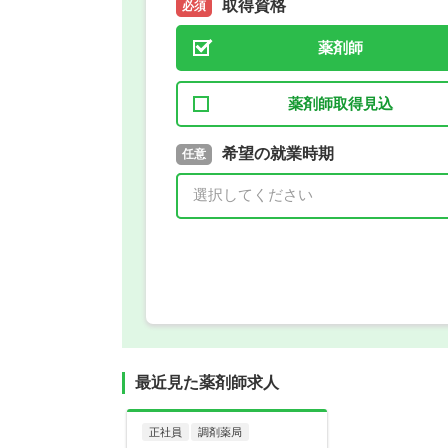
取得資格
必須
薬剤師
薬剤師取得見込
取得予定年
希望の就業時期
必須
任意
年 3月
最近見た薬剤師求人
正社員
調剤薬局