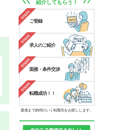
紹介してもらう！
STEP1
ご登録
STEP2
求人のご紹介
STEP3
面接・条件交渉
STEP4
転職成功！！
最後まで納得のいく転職先をお探しします。