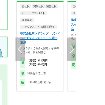
正社員
契約社員・嘱託社員
正社員
パート・アルバイト
ドラッグストア（調剤併設
株式会社ココカラファイン
調剤薬局
スケア ジップドラッグ 
ドラッグストア（調剤併設）
店
株式会社サンドラッグ サンド
ホワイト500認定のクリーン
ラッグフォレストモール 岩出
境。身だしなみの自…
薬局
【年収】430万円～56
「プラチナくるみん認定」を取得
しており、男女関係な…
和歌山県 岩出市
【月収】32.0万円
【年収】474万円
ＪＲ和歌山線 岩出駅
和歌山県 岩出市
ＪＲ和歌山線 岩出駅