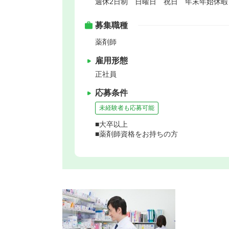
週休2日制 日曜日 祝日 年末年始休
募集職種
薬剤師
雇用形態
正社員
応募条件
未経験者も応募可能
■大卒以上
■薬剤師資格をお持ちの方