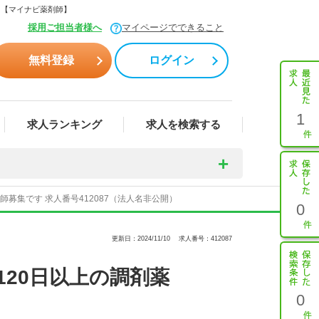
ら【マイナビ薬剤師】
採用ご担当者様へ
マイページでできること
無料登録
ログイン
1
求人ランキング
求人を検索する
募集です 求人番号412087（法人名非公開）
0
更新日：2024/11/10
求人番号：412087
20日以上の調剤薬
0