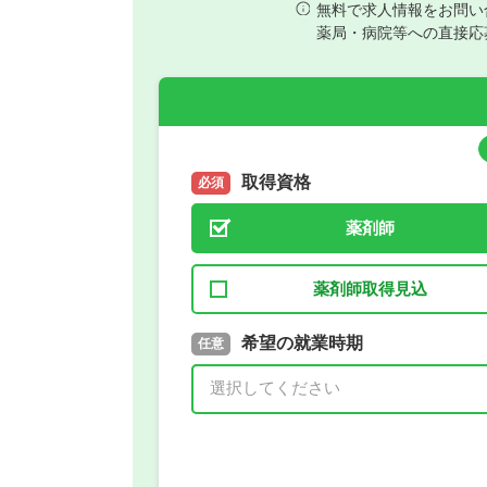
無料で求人情報をお問い
薬局・病院等への直接応
取得資格
必須
薬剤師
薬剤師取得見込
取得予定年
希望の就業時期
必須
任意
年 3月