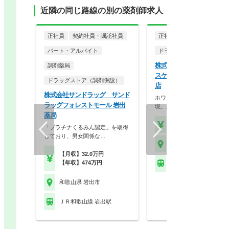
近隣の同じ路線の別の薬剤師求人
正社員
契約社員・嘱託社員
正社員
パート・アルバイト
ドラッグストア（調剤併設
株式会社ココカラファイン
調剤薬局
スケア ジップドラッグ 
ドラッグストア（調剤併設）
店
株式会社サンドラッグ サンド
ホワイト500認定のクリーン
ラッグフォレストモール 岩出
境。身だしなみの自…
薬局
【年収】430万円～56
「プラチナくるみん認定」を取得
しており、男女関係な…
和歌山県 岩出市
【月収】32.0万円
【年収】474万円
ＪＲ和歌山線 岩出駅
和歌山県 岩出市
ＪＲ和歌山線 岩出駅