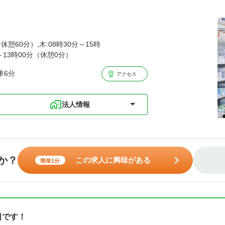
休憩60分）,木:08時30分～15時
分～13時00分（休憩0分）
車6分
アクセス
法人情報
か？
この求人に興味がある
簡単1分
日です！