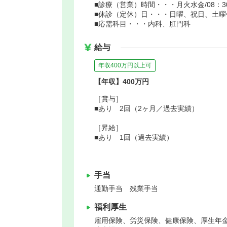
■診療（営業）時間・・・月火水金/08：30～2
■休診（定休）日・・・日曜、祝日、土曜
■応需科目・・・内科、肛門科
給与
年収400万円以上可
【年収】400万円
［賞与］
■あり 2回（2ヶ月／過去実績）
［昇給］
■あり 1回（過去実績）
手当
通勤手当 残業手当
福利厚生
雇用保険、労災保険、健康保険、厚生年