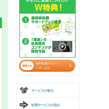
希望の働き方
必須
正社員
無料転職サポート
パート(週4日～5日)
簡単1分
に申し込む
サービスの魅力
転職サービスの流れ