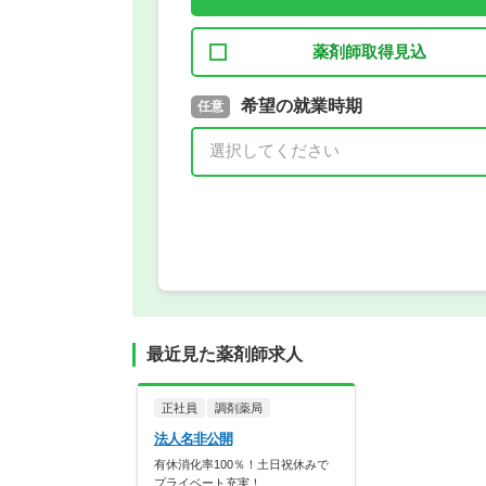
薬剤師取得見込
取得予定年
希望の就業時期
必須
任意
年 3月
最近見た薬剤師求人
正社員
調剤薬局
法人名非公開
有休消化率100％！土日祝休みで
プライベート充実！…