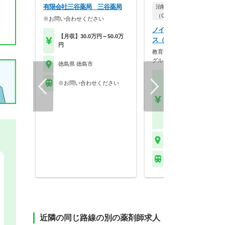
有限会社三谷薬局 三谷薬局
治験コーディネーター
（CRC）
※お問い合わせください
ノイエス株式会社 岡山オ
【月収】30.0万円～50.0万
ス（徳島エリア担当）
円
教育研修制度が充実／エムス
グループでCRC募集…
徳島県 徳島市
【月収】31.0万円～39.
※お問い合わせください
円程度
【年収】442万円～56
程度 ※CRC経験者は
験・能力および前職給
考慮のうえ決定します
徳島県 徳島市
※お問い合わせくださ
近隣の同じ路線の別の薬剤師求人