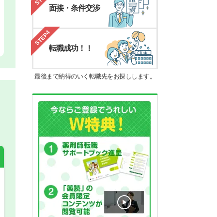
面接・条件交渉
STEP4
転職成功！！
最後まで納得のいく転職先をお探しします。
希望の働き方
必須
正社員