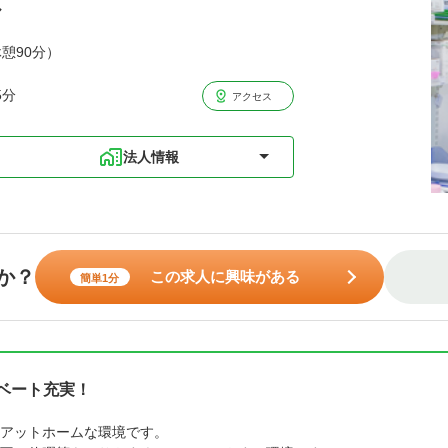
ル
休憩90分）
5分
アクセス
法人情報
か？
この求人に興味がある
簡単1分
イベート充実！
アットホームな環境です。