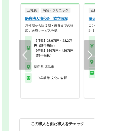
正社員
病院・クリニック
正社員
調剤薬局
医療法人清和会 協立病院
法人名非公開
急性期から回復期・療養までの幅
コンプライアンス重視の店舗
広い医療サービスを提…
計！上場企業母体で研修…
【月収】25.0万円～28.2万
【月収】26.2万円～41.
円（諸手当込）
円
【年収】360万円～420万円
【年収】393万円～60
（諸手当込）
徳島県 徳島市
徳島県 徳島市
ＪＲ牟岐線 文化の森駅
ＪＲ牟岐線 文化の森駅
この求人と似た求人をチェック