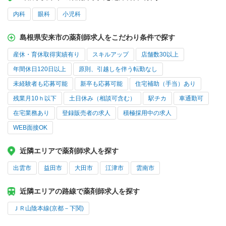
内科
眼科
小児科
島根県安来市の薬剤師求人をこだわり条件で探す
産休・育休取得実績有り
スキルアップ
店舗数30以上
年間休日120日以上
原則、引越しを伴う転勤なし
未経験者も応募可能
新卒も応募可能
住宅補助（手当）あり
残業月10ｈ以下
土日休み（相談可含む）
駅チカ
車通勤可
在宅業務あり
登録販売者の求人
積極採用中の求人
WEB面接OK
近隣エリアで薬剤師求人を探す
出雲市
益田市
大田市
江津市
雲南市
近隣エリアの路線で薬剤師求人を探す
ＪＲ山陰本線(京都－下関)