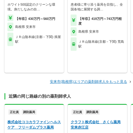
ホワイト500認定のクリーンな環
患者様に寄り添う薬局を目指し、全
境。身だしなみの自…
国各地に展開する調…
【年収】430万円～560万円
【年収】419万円～743万円程
度
島根県 安来市
島根県 安来市
ＪＲ山陰本線(京都－下関) 揖屋
駅
ＪＲ山陰本線(京都－下関) 荒島
駅
安来市(島根県)エリアの薬剤師求人をもっと見る
近隣の同じ路線の別の薬剤師求人
正社員
調剤薬局
正社員
調剤薬局
株式会社ココカラファインヘルス
クラフト株式会社 さくら薬局
ケア フリーダムプラス薬局
安来赤江店