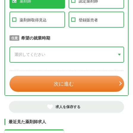
薬剤師
認定薬剤師
薬剤師取得見込
登録販売者
取得予定年
希望の就業時期
必須
任意
年 3月
次に進む
求人を保存する
最近見た薬剤師求人