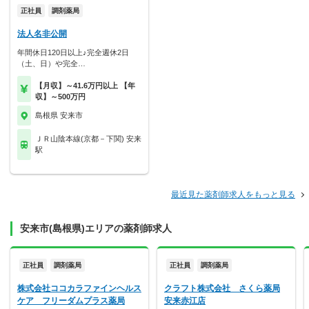
正社員
調剤薬局
法人名非公開
年間休日120日以上♪完全週休2日
（土、日）や完全…
【月収】～41.6万円以上 【年
収】～500万円
島根県 安来市
ＪＲ山陰本線(京都－下関) 安来
駅
最近見た薬剤師求人をもっと見る
安来市(島根県)エリアの薬剤師求人
正社員
調剤薬局
正社員
調剤薬局
株式会社ココカラファインヘルス
クラフト株式会社 さくら薬局
ケア フリーダムプラス薬局
安来赤江店