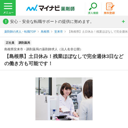
!
安心・安全な転職サポートの提供に努めます。
薬剤師の求人・転職TOP
島根県
安来市
【島根県】土日休み！残業ほぼなしで完全週休3
正社員
調剤薬局
島根県安来市・調剤薬局の薬剤師求人（法人名非公開）
【島根県】土日休み！残業ほぼなしで完全週休3日など
の働き方も可能です！