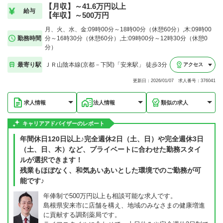
【月収】～41.6万円以上
給与
【年収】～500万円
月、火、水、金:09時00分～18時00分（休憩60分）,木:09時00
勤務時間
分～16時30分（休憩60分）,土:09時00分～12時30分（休憩0
分）
最寄り駅
ＪＲ山陰本線(京都－下関)「安来駅」 徒歩3分
アクセス
更新日：2026/01/07 求人番号：376041
求人情報
法人情報
類似の求人
キャリアアドバイザーのレポート
年間休日120日以上♪完全週休2日（土、日）や完全週休3日
（土、日、木）など、プライベートに合わせた勤務スタイ
ルが選択できます！
残業もほぼなく、和気あいあいとした環境でのご勤務が可
能です♪
年俸制で500万円以上も相談可能な求人です。
島根県安来市に店舗を構え、地域のみなさまの健康増進
に貢献する調剤薬局です。