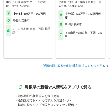
ホワイト500認定のクリーンな環
患者様に寄り添う薬局を目指し、全
境。身だしなみの自…
国各地に展開する調…
【年収】430万円～560万円
【年収】419万円～743万円程
度
島根県 安来市
島根県 安来市
ＪＲ山陰本線(京都－下関) 揖屋
駅
ＪＲ山陰本線(京都－下関) 荒島
駅
近隣の同じ路線の別の薬剤師求人をもっと見る
島根県の新着求人情報をアプリで見る
勤務地別の新着求人を毎日更新
通知設定でおすすめの求人を見逃さない
転職に役立つアプリ限定コンテンツを配信中