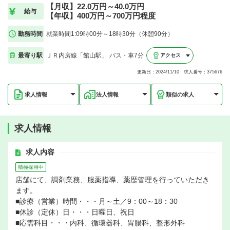
【月収】22.0万円～40.0万円
給与
【年収】400万円～700万円程度
勤務時間
就業時間1:09時00分～18時30分（休憩90分）
最寄り駅
ＪＲ内房線「館山駅」 バス・車7分
アクセス
更新日：2024/11/10 求人番号：375676
求人情報
法人情報
類似の求人
求人情報
求人内容
積極採用中
店舗にて、調剤業務、服薬指導、薬歴管理を行っていただき
ます。
■診療（営業）時間・・・月～土／9：00～18：30
■休診（定休）日・・・日曜日、祝日
■応需科目・・・内科、循環器科、胃腸科、整形外科