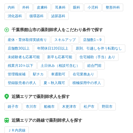
内科
外科
皮膚科
耳鼻科
眼科
小児科
整形外科
消化器科
循環器科
泌尿器科
千葉県館山市の薬剤師求人をこだわり条件で探す
産休・育休取得実績有り
スキルアップ
店舗数1～9
店舗数30以上
年間休日120日以上
原則、引越しを伴う転勤なし
未経験者も応募可能
新卒も応募可能
住宅補助（手当）あり
残業月10ｈ以下
土日休み（相談可含む）
総合門前
管理職候補
駅チカ
車通勤可
在宅業務あり
登録販売者の求人
夏～秋入職可
積極採用中の求人
近隣エリアで薬剤師求人を探す
銚子市
市川市
船橋市
木更津市
松戸市
野田市
近隣エリアの路線で薬剤師求人を探す
ＪＲ内房線