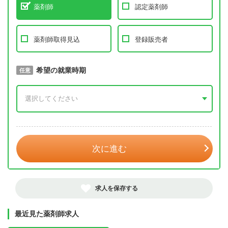
薬剤師
認定薬剤師
薬剤師取得見込
登録販売者
取得予定年
希望の就業時期
必須
任意
年 3月
次に進む
求人を保存する
最近見た薬剤師求人