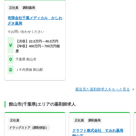
正社員
調剤薬局
有限会社千葉メディカル かしわ
ざき薬局
※お問い合わせください
【月収】22.0万円～40.0万円
【年収】400万円～700万円程
度
千葉県 館山市
ＪＲ内房線 館山駅
最近見た薬剤師求人をもっと見る
館山市(千葉県)エリアの薬剤師求人
正社員
正社員
調剤薬局
ドラッグストア（調剤併設）
クラフト株式会社 すみれ薬局