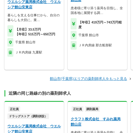
館山店
ウエルシア薬局株式会社 ウエル
シア館山安東店
患者様に寄り添う薬局を目指し、全
国各地に展開する調…
暮らしを支える仕事だから、自分の
暮らしも大切に。業…
【年収】419万円～743万円程
度
【月収】33.5万円
【年収】515万円～650万円
千葉県 館山市
千葉県 館山市
ＪＲ内房線 那古船形駅
ＪＲ内房線 九重駅
館山市(千葉県)エリアの薬剤師求人をもっと見る
近隣の同じ路線の別の薬剤師求人
正社員
正社員
調剤薬局
ドラッグストア（調剤併設）
クラフト株式会社 すみれ薬局
館山店
ウエルシア薬局株式会社 ウエル
シア館山安東店
患者様に寄り添う薬局を目指し、全