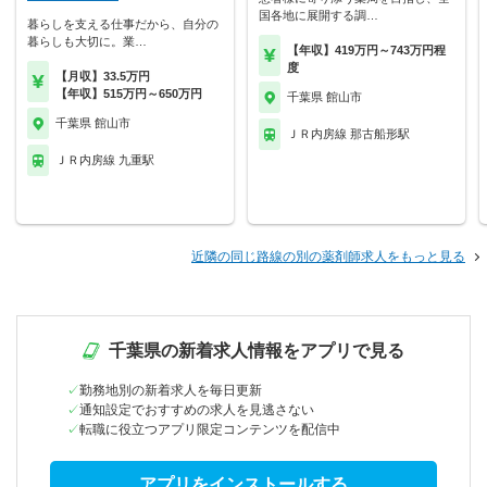
国各地に展開する調…
暮らしを支える仕事だから、自分の
暮らしも大切に。業…
【年収】419万円～743万円程
度
【月収】33.5万円
【年収】515万円～650万円
千葉県 館山市
千葉県 館山市
ＪＲ内房線 那古船形駅
ＪＲ内房線 九重駅
近隣の同じ路線の別の薬剤師求人をもっと見る
千葉県の新着求人情報をアプリで見る
勤務地別の新着求人を毎日更新
通知設定でおすすめの求人を見逃さない
転職に役立つアプリ限定コンテンツを配信中
アプリをインストールする