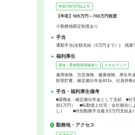
年収700万円以上可
【年収】505万円～700万円程度
※勤務地限定制度あり
手当
通勤手当(全額支給（5万円まで）) 残業
福利厚生
産休・育休取得実績有り
スキルアップ
雇用保険、労災保険、健康保険、厚生年
財形貯蓄、確定拠出年金401k、社員持
手当・福利厚生備考
■退職金：確定拠出年金として支給 ■社
担1万円） ■転勤借上社宅：会社都合に
し） ■特別勤務手当最大5万円支給あ
勤務地・アクセス