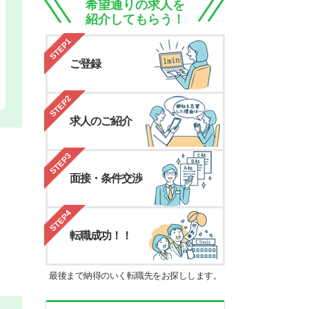
希望通りの求人を
紹介してもらう！
STEP1
ご登録
STEP2
求人のご紹介
STEP3
面接・条件交渉
STEP4
転職成功！！
最後まで納得のいく転職先をお探しします。