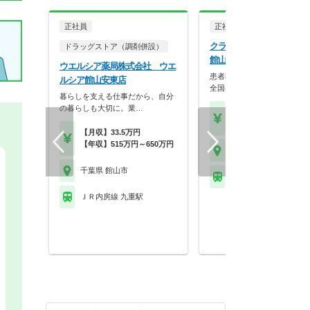
正社員
正社員
調剤薬局
クラフト株式会社 すみれ
ドラッグストア（調剤併設）
館山店
ウエルシア薬局株式会社 ウエ
患者様に寄り添う薬局を目指
ルシア館山安東店
全国各地に展開する調…
暮らしを支える仕事だから、自分
の暮らしも大切に。業…
【年収】419万円～74
程度
【月収】33.5万円
【年収】515万円～650万円
千葉県 館山市
千葉県 館山市
ＪＲ内房線 那古船形駅
ＪＲ内房線 九重駅