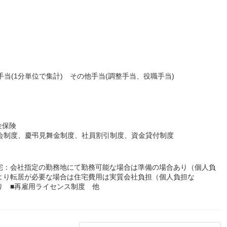
手当(1分単位で集計) その他手当(調整手当、役職手当)
金保険
株会制度、慶弔見舞金制度、社員割引制度、資金貸付制度
宅：会社指定の勤務地にて勤務可能な場合は準備の場合あり（個人負
より転居が必要な場合は住宅費用は実質会社負担（個人負担な
り ■再雇用ライセンス制度 他