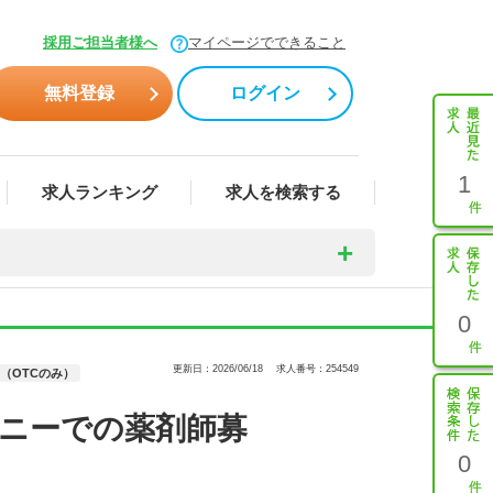
採用ご担当者様へ
マイページでできること
無料登録
ログイン
1
求人ランキング
求人を検索する
0
更新日：2026/06/18
求人番号：254549
（OTCのみ）
ニーでの薬剤師募
0