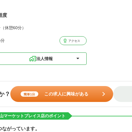
程度
分（休憩60分）
6分
アクセス
法人情報
か？
この求人に興味がある
簡単1分
山マーケットプレイス店のポイント
つながっています。