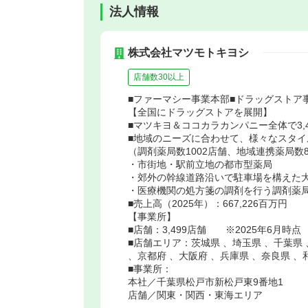
法人情報
株式会社マツモトキヨシ
店舗数30以上
■ファーマシー事業本部■ドラッグストア
【全国にドラッグストアを展開】
■マツキヨ＆ココカラカンパニー全体で3,49
■地域のニーズに合わせて、様々なスタイ
（調剤薬局数1002店舗、地域連携薬局数8
・市街地・駅前立地の都市型薬局
・郊外の幹線道路沿いで駐車場を構えた
・医療機関の処方箋の調剤を行う調剤薬
■売上高（2025年）：667,226百万円
【事業所】
■店舗：3,499店舗 ※2025年6月時点
■店舗エリア：茨城県 、埼玉県 、千葉県 
、京都府 、大阪府 、兵庫県 、奈良県 、
■事業所：
本社／千葉県松戸市新松戸東9番地1
店舗／関東・関西・東海エリア