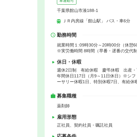
車通勤可
千葉県館山市湊188-1
ＪＲ内房線「館山駅」 バス・車6分
勤務時間
就業時間１:09時30分～20時00分（休憩6
※実労働時間 8時間（早番・遅番の交代
休日・休暇
週休2日制 有給休暇 慶弔休暇 出産・
年間休日117日（月9～11日休日）※シ
ーサリー休暇1日、特別休暇7日、有給休
募集職種
薬剤師
雇用形態
正社員、契約社員・嘱託社員
応募条件