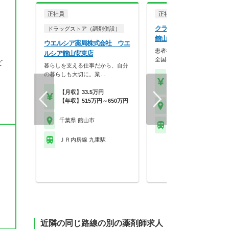
正社員
正社員
調剤薬局
クラフト株式会社 すみれ
ドラッグストア（調剤併設）
館山店
ウエルシア薬局株式会社 ウエ
患者様に寄り添う薬局を目指
ルシア館山安東店
全国各地に展開する調…
ビ
暮らしを支える仕事だから、自分
の暮らしも大切に。業…
【年収】419万円～74
程度
【月収】33.5万円
【年収】515万円～650万円
千葉県 館山市
千葉県 館山市
ＪＲ内房線 那古船形駅
ＪＲ内房線 九重駅
近隣の同じ路線の別の薬剤師求人