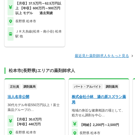
【月収】37.5万円～62.5万円以
上 【年収】600万円～900万円
以上 モデル 過去実績
長野県 松本市
ＪＲ大糸線(松本－南小谷) 松本
駅 他
最近見た薬剤師求人をもっと見る
松本市(長野県)エリアの薬剤師求人
正社員
調剤薬局
パート・アルバイト
調剤薬局
法人名非公開
株式会社小林 湯の原スズラン薬
局
30代モデル年収550万円以上！富士
薬品グループの…
地域の身近な健康相談の場として、
処方せん調剤を中心…
【月収】30.0万円
【年収】440万円
【時給】2,200円～2,500円
長野県 松本市
長野県 松本市