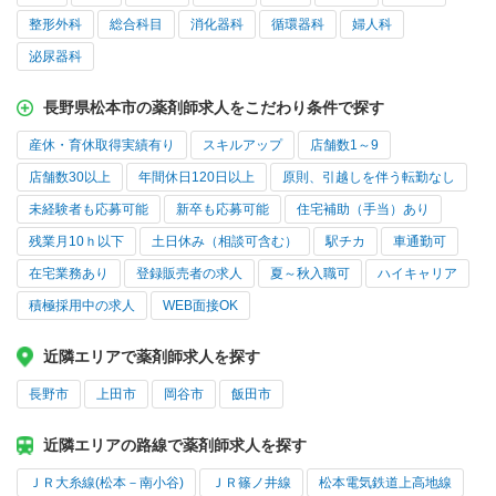
整形外科
総合科目
消化器科
循環器科
婦人科
泌尿器科
長野県松本市の薬剤師求人をこだわり条件で探す
産休・育休取得実績有り
スキルアップ
店舗数1～9
店舗数30以上
年間休日120日以上
原則、引越しを伴う転勤なし
未経験者も応募可能
新卒も応募可能
住宅補助（手当）あり
残業月10ｈ以下
土日休み（相談可含む）
駅チカ
車通勤可
在宅業務あり
登録販売者の求人
夏～秋入職可
ハイキャリア
積極採用中の求人
WEB面接OK
近隣エリアで薬剤師求人を探す
長野市
上田市
岡谷市
飯田市
近隣エリアの路線で薬剤師求人を探す
ＪＲ大糸線(松本－南小谷)
ＪＲ篠ノ井線
松本電気鉄道上高地線