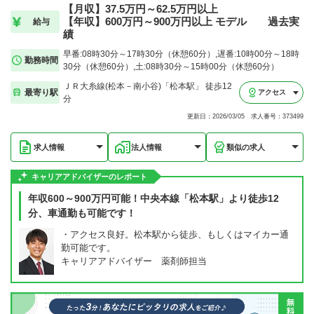
【月収】37.5万円～62.5万円以上
【年収】600万円～900万円以上 モデル 過去実
給与
績
早番:08時30分～17時30分（休憩60分）,遅番:10時00分～18時
勤務時間
30分（休憩60分）,土:08時30分～15時00分（休憩60分）
ＪＲ大糸線(松本－南小谷)「松本駅」 徒歩12
最寄り駅
アクセス
分
更新日：2026/03/05 求人番号：373499
求人情報
法人情報
類似の求人
キャリアアドバイザーのレポート
年収600～900万円可能！中央本線「松本駅」より徒歩12
分、車通勤も可能です！
・アクセス良好。松本駅から徒歩、もしくはマイカー通
勤可能です。
キャリアアドバイザー 薬剤師担当