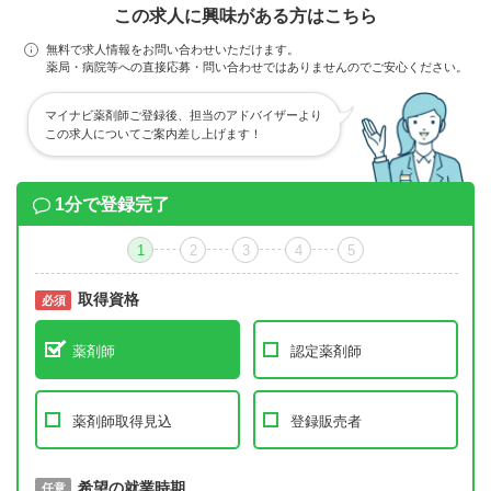
この求人に興味がある方はこちら
無料で求人情報をお問い合わせいただけます。
薬局・病院等への直接応募・問い合わせではありませんのでご安心ください。
マイナビ薬剤師ご登録後、担当のアドバイザーより
この求人についてご案内差し上げます！
1分で登録完了
1
2
3
4
5
取得資格
必須
必須
薬剤師
認定薬剤師
薬剤師取得見込
登録販売者
取得予定年
希望の就業時期
必須
任意