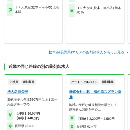
ＪＲ大糸線(松本－南小谷) 北松
ＪＲ大糸線(松本－南小谷) 松本
本駅
駅 他
松本市(長野県)エリアの薬剤師求人をもっと見る
近隣の同じ路線の別の薬剤師求人
正社員
調剤薬局
パート・アルバイト
調剤薬局
法人名非公開
株式会社小林 湯の原スズラン薬
局
30代モデル年収550万円以上！富士
薬品グループの…
地域の身近な健康相談の場として、
処方せん調剤を中心…
【月収】30.0万円
【年収】440万円
【時給】2,200円～2,500円
長野県 松本市
長野県 松本市