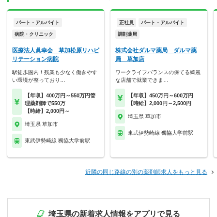
パート・アルバイト
正社員
パート・アルバイト
病院・クリニック
調剤薬局
医療法人眞幸会 草加松原リハビ
株式会社ダルマ薬局 ダルマ薬
リテーション病院
局 草加店
駅徒歩圏内！残業も少なく働きやす
ワークライフバランスの保てる綺麗
い環境が整っており…
な店舗で就業できま…
【年収】400万円～550万円管
【年収】450万円～600万円
理薬剤師で550万
【時給】2,000円～2,500円
【時給】2,000円～
埼玉県 草加市
埼玉県 草加市
東武伊勢崎線 獨協大学前駅
東武伊勢崎線 獨協大学前駅
近隣の同じ路線の別の薬剤師求人をもっと見る
埼玉県の新着求人情報をアプリで見る