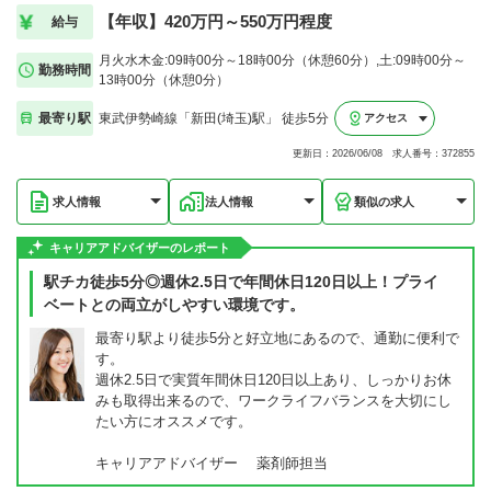
【年収】420万円～550万円程度
給与
月火水木金:09時00分～18時00分（休憩60分）,土:09時00分～
勤務時間
13時00分（休憩0分）
最寄り駅
東武伊勢崎線「新田(埼玉)駅」 徒歩5分
アクセス
更新日：2026/06/08 求人番号：372855
求人情報
法人情報
類似の求人
キャリアアドバイザーのレポート
駅チカ徒歩5分◎週休2.5日で年間休日120日以上！プライ
ベートとの両立がしやすい環境です。
最寄り駅より徒歩5分と好立地にあるので、通勤に便利で
す。
週休2.5日で実質年間休日120日以上あり、しっかりお休
みも取得出来るので、ワークライフバランスを大切にし
たい方にオススメです。
キャリアアドバイザー 薬剤師担当