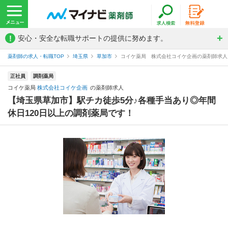
!
安心・安全な転職サポートの提供に努めます。
薬剤師の求人・転職TOP
埼玉県
草加市
コイケ薬局 株式会社コイケ企画の薬剤師求人
正社員
調剤薬局
コイケ薬局
株式会社コイケ企画
の薬剤師求人
【埼玉県草加市】駅チカ徒歩5分♪各種手当あり◎年間
休日120日以上の調剤薬局です！