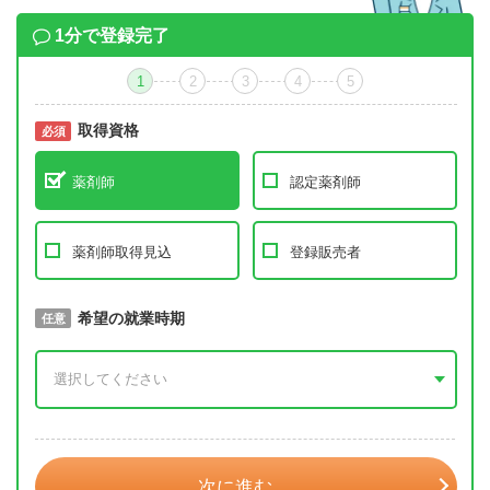
1分で登録完了
1
2
3
4
5
取得資格
必須
必須
薬剤師
認定薬剤師
薬剤師取得見込
登録販売者
取得予定年
希望の就業時期
必須
任意
年 3月
次に進む