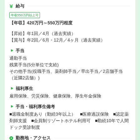
給与
年収550万円以上可
【年収】420万円～550万円程度
【昇給】年1回／4月（過去実績）
【賞与】年2回／6月・12月／4ヶ月（過去実績）
手当
通勤手当
残業手当(5分単位で支給)
その他手当(役職手当、薬剤師手当／早出手当／2店舗手当
（近隣2店舗）)
福利厚生
雇用保険、労災保険、健康保険、厚生年金保険
手当・福利厚生備考
■退職金制度あり（勤続3年以上） ■医療過誤保険 ■認定薬
剤師支援 ■会員制リゾートホテル利用可 ■勤続10年で人間
ドック受診制度
勤務地・アクセス