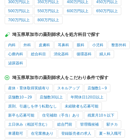
300万円以上
350万円以上
400万円以上
450万円以上
500万円以上
550万円以上
600万円以上
650万円以上
700万円以上
800万円以上
埼玉県草加市の薬剤師求人を処方科目で探す
内科
外科
皮膚科
耳鼻科
眼科
小児科
整形外科
心療内科
総合科目
消化器科
循環器科
婦人科
泌尿器科
埼玉県草加市の薬剤師求人をこだわり条件で探す
産休・育休取得実績有り
スキルアップ
店舗数1～9
店舗数10～29
店舗数30以上
年間休日120日以上
原則、引越しを伴う転勤なし
未経験者も応募可能
新卒も応募可能
住宅補助（手当）あり
残業月10ｈ以下
土日休み（相談可含む）
総合門前
管理職候補
駅チカ
車通勤可
在宅業務あり
登録販売者の求人
夏～秋入職可