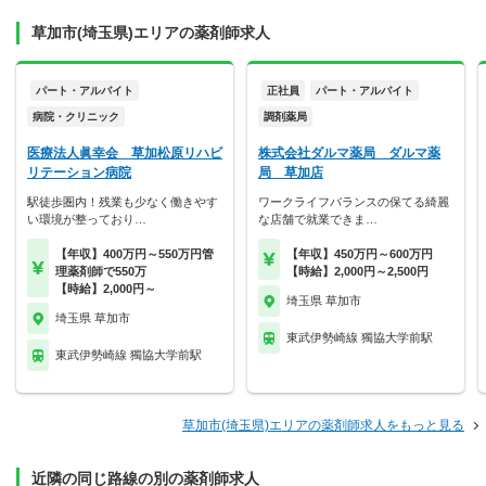
草加市(埼玉県)エリアの薬剤師求人
パート・アルバイト
正社員
パート・アルバイト
病院・クリニック
調剤薬局
医療法人眞幸会 草加松原リハビ
株式会社ダルマ薬局 ダルマ薬
リテーション病院
局 草加店
駅徒歩圏内！残業も少なく働きやす
ワークライフバランスの保てる綺麗
い環境が整っており…
な店舗で就業できま…
【年収】400万円～550万円管
【年収】450万円～600万円
理薬剤師で550万
【時給】2,000円～2,500円
【時給】2,000円～
埼玉県 草加市
埼玉県 草加市
東武伊勢崎線 獨協大学前駅
東武伊勢崎線 獨協大学前駅
草加市(埼玉県)エリアの薬剤師求人をもっと見る
近隣の同じ路線の別の薬剤師求人