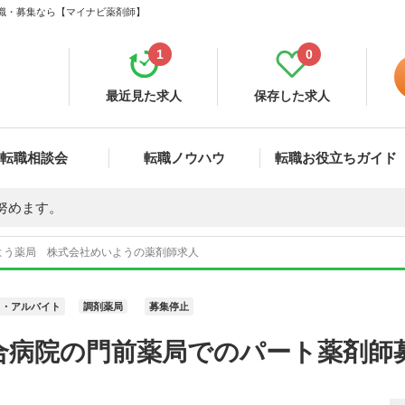
転職・募集なら【マイナビ薬剤師】
1
0
最近見た求人
保存した求人
転職相談会
転職ノウハウ
転職お役立ちガイド
努めます。
よう薬局 株式会社めいようの薬剤師求人
ト・アルバイト
調剤薬局
募集停止
合病院の門前薬局でのパート薬剤師