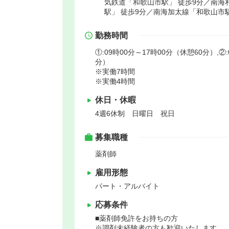
気鉄道「和歌山市駅」 徒歩9分／南海
駅」 徒歩9分／南海加太線「和歌山市駅
勤務時間
①:09時00分～17時00分（休憩60分）,②
分）
※実働7時間
※実働4時間
休日・休暇
4週6休制 日曜日 祝日
募集職種
薬剤師
雇用形態
パート・アルバイト
応募条件
■薬剤師免許をお持ちの方
※調剤未経験者の方も歓迎いたします。