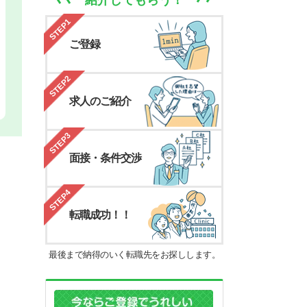
紹介してもらう！
STEP1
ご登録
STEP2
求人のご紹介
STEP3
面接・条件交渉
STEP4
転職成功！！
最後まで納得のいく転職先をお探しします。