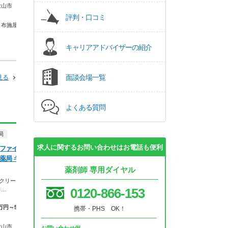
歌山市
和歌山県 和歌
評判・口コミ
ＪＲ紀勢本線(亀山－新宮)
 布施屋駅
和歌山市駅 他
ＪＲ阪和線(天
紀伊中ノ島駅
キャリアアドバイザーの紹介
面談会場一覧
見る
よくある質問
局
正社員
正社員
調剤薬局
求人に関するお問い合わせはお電話も便利
ファインヘル
株式会社ユニスマ
ドラッグストア（調剤併設）
薬局 キーノ
マイル薬局 たくみ
ウエルシア薬局株式会社 ウエ
薬剤師 専用ダイヤル
コンプライアンス重
ルシア和歌山楠見中店
計！上場企業母体で
のクリーンな環
暮らしを支える仕事だから、自分
0120-866-153
自…
の暮らしも大切に。業…
【月収】26.2万
円
万円～560万円
携帯・PHS OK！
【月収】33.5万円
【年収】393万
【年収】515万円～650万円
歌山市