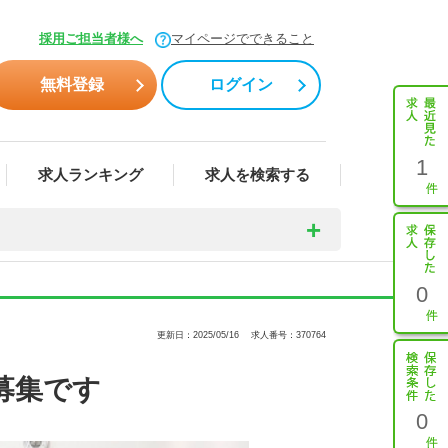
採用ご担当者様へ
マイページでできること
無料登録
ログイン
1
求人ランキング
求人を検索する
0
更新日：2025/05/16
求人番号：370764
募集です
0