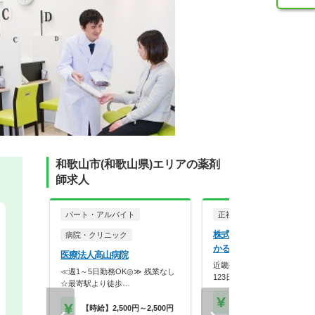
和歌山市(和歌山県)エリアの薬剤
師求人
パート・アルバイト
正社員
調剤薬局
株式会社メディカルかる
病院・クリニック
かるがも薬局 和歌山店
医療法人高山病院
近畿圏に90店舗展開！年間休
≪週1～5日勤務OK◎≫ 残業なし
123日×スギHD母…
☆最寄駅より徒歩…
【年収】420万円～58
【時給】2,500円～2,500円