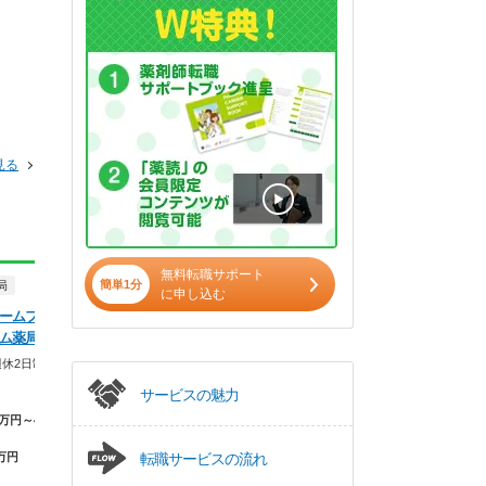
見る
無料転職サポート
簡単1分
局
正社員
調剤薬局
正社員
に申し込む
ームファーマ
株式会社ココカラファインヘル
ドラッグストア（調
ム薬局
スケア フタツカ薬局 キーノ
ウエルシア薬局株
和歌山
休2日制×年収
ルシア和歌山有本
ホワイト500認定のクリーンな環
サービスの魅力
暮らしを支える仕事
境。身だしなみの自…
の暮らしも大切に。
万円～40.0万
【年収】430万円～560万円
【月収】33.5
万円
転職サービスの流れ
【年収】515万
和歌山県 和歌山市