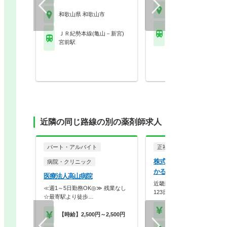
和歌山県 和歌山市
和歌山県 和歌山市
ＪＲ紀勢本線(亀山－新
ＪＲ紀勢本線(亀山－新宮)
和歌山駅 他
宮前駅
近隣の同じ路線の別の薬剤師求人
パート・アルバイト
正社員
調剤薬局
株式会社メディカルかる
病院・クリニック
かるがも薬局 和歌山店
医療法人高山病院
近畿圏に90店舗展開！年間休
≪週1～5日勤務OK◎≫ 残業なし
123日×スギHD母…
☆最寄駅より徒歩…
【年収】420万円～58
【時給】2,500円～2,500円