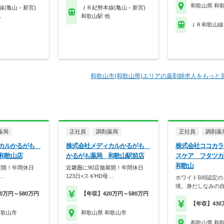
和歌山県 和
線(亀山－新宮)
ＪＲ紀勢本線(亀山－新宮)
他
和歌山駅 他
ＪＲ和歌山線
和歌山市(和歌山県)エリアの薬剤師求人をもっと
薬局
正社員
調剤薬局
正社員
調剤薬
ィカルかるがも
株式会社メディカルかるがも
株式会社ココカラ
和歌山店
かるがも薬局 和歌山駅前店
スケア フタツカ
和歌山
展開！年間休日
近畿圏に90店舗展開！年間休日
…
123日×スギHD母…
ホワイト500認定
境。身だしなみの
0万円～580万円
【年収】420万円～580万円
【年収】430
和歌山市
和歌山県 和歌山市
和歌山県 和