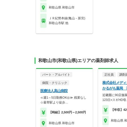
和歌山県 和歌山市
ＪＲ紀勢本線(亀山－新宮)
和歌山市駅 他
和歌山市(和歌山県)エリアの薬剤師求人
パート・アルバイト
正社員
調剤
株式会社メデ
病院・クリニック
かるがも薬局 
医療法人高山病院
近畿圏に90店舗
≪週1～5日勤務OK◎≫ 残業なし
123日×スギHD母
☆最寄駅より徒歩…
【年収】42
【時給】2,500円～2,500円
和歌山県 
和歌山県 和歌山市