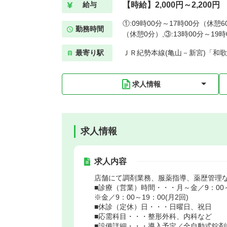
【時給】2,000円～2,200円
給与
①:09時00分～17時00分（休憩6
勤務時間
（休憩0分）,③:13時00分～19
最寄り駅
ＪＲ紀勢本線(亀山－新宮)「和歌
求人情報
求人情報
求人内容
店舗にて調剤業務、服薬指導、薬歴管理
■診療（営業）時間・・・月～金／9：00～1
※金／9：00～19：00(月2回)
■休診（定休）日・・・日曜日、祝日
■応需科目・・・整形外科、内科など
■設備詳細・・・導入予定／全自動式錠剤