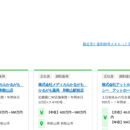
最近見た薬剤師求人をもっと
薬局
正社員
調剤薬局
正社員
調剤薬
ィカルかるがも
株式会社メディカルかるがも
株式会社アットホ
和歌山店
かるがも薬局 和歌山駅前店
シー アットホー
展開！年間休日
近畿圏に90店舗展開！年間休日
土日祝休みの完全週
…
123日×スギHD母…
550万～！年間休…
0万円～580万円
【年収】420万円～580万円
【月収】40.0
円
【年収】550
和歌山市
和歌山県 和歌山市