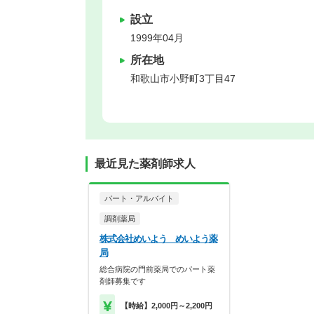
設立
1999年04月
所在地
和歌山市
小野町3丁目47
最近見た薬剤師求人
パート・アルバイト
調剤薬局
株式会社めいよう めいよう薬
局
総合病院の門前薬局でのパート薬
剤師募集です
【時給】2,000円～2,200円