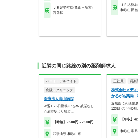
ＪＲ紀勢本
ＪＲ紀勢本線(亀山－新宮)
和歌山駅 
宮前駅
近隣の同じ路線の別の薬剤師求人
パート・アルバイト
正社員
調剤
株式会社メデ
病院・クリニック
かるがも薬局 
医療法人高山病院
近畿圏に90店舗
≪週1～5日勤務OK◎≫ 残業なし
123日×スギHD母
☆最寄駅より徒歩…
【年収】42
【時給】2,500円～2,500円
和歌山県 
和歌山県 和歌山市