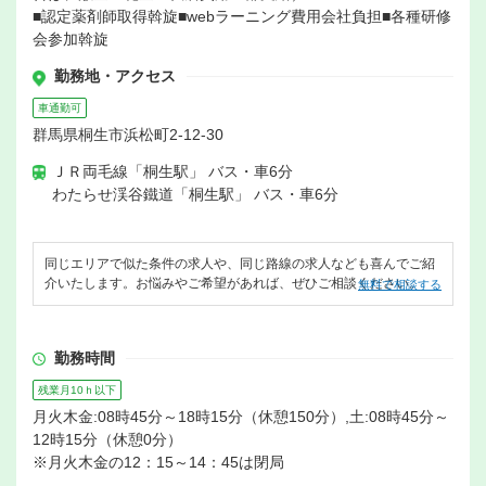
■認定薬剤師取得斡旋■webラーニング費用会社負担■各種研修
会参加斡旋
勤務地・アクセス
車通勤可
群馬県桐生市浜松町2-12-30
ＪＲ両毛線「桐生駅」 バス・車6分
わたらせ渓谷鐵道「桐生駅」 バス・車6分
同じエリアで似た条件の求人や、同じ路線の求人なども喜んでご紹
介いたします。お悩みやご希望があれば、ぜひご相談ください。
無料で相談する
勤務時間
残業月10ｈ以下
月火木金:08時45分～18時15分（休憩150分）,土:08時45分～
12時15分（休憩0分）
※月火木金の12：15～14：45は閉局