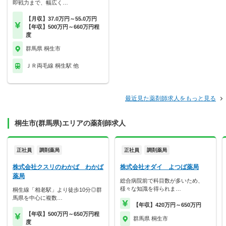
即戦力まで、幅広く…
【月収】37.0万円～55.0万円
【年収】500万円～660万円程
度
群馬県 桐生市
ＪＲ両毛線 桐生駅 他
最近見た薬剤師求人をもっと見る
桐生市(群馬県)エリアの薬剤師求人
正社員
調剤薬局
正社員
調剤薬局
株式会社クスリのわかば わかば
株式会社オダイ よつば薬局
薬局
総合病院前で科目数が多いため、
様々な知識を得られま…
桐生線「相老駅」より徒歩10分◎群
馬県を中心に複数…
【年収】420万円～650万円
【年収】500万円～650万円程
群馬県 桐生市
度