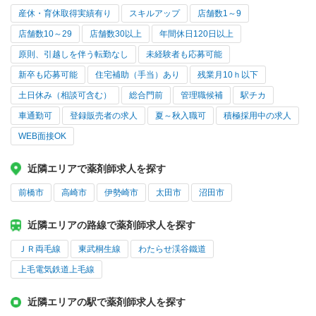
産休・育休取得実績有り
スキルアップ
店舗数1～9
店舗数10～29
店舗数30以上
年間休日120日以上
原則、引越しを伴う転勤なし
未経験者も応募可能
新卒も応募可能
住宅補助（手当）あり
残業月10ｈ以下
土日休み（相談可含む）
総合門前
管理職候補
駅チカ
車通勤可
登録販売者の求人
夏～秋入職可
積極採用中の求人
WEB面接OK
近隣エリアで薬剤師求人を探す
前橋市
高崎市
伊勢崎市
太田市
沼田市
近隣エリアの路線で薬剤師求人を探す
ＪＲ両毛線
東武桐生線
わたらせ渓谷鐵道
上毛電気鉄道上毛線
近隣エリアの駅で薬剤師求人を探す