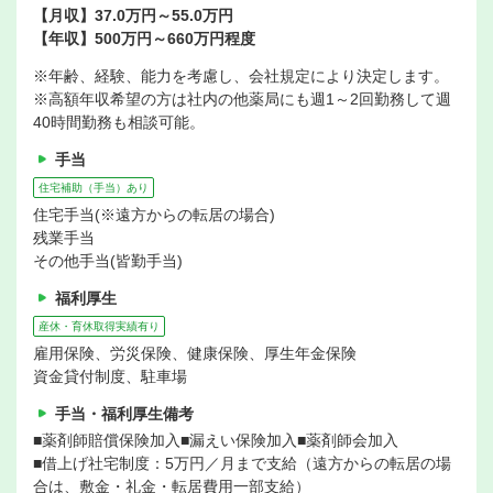
【月収】37.0万円～55.0万円
【年収】500万円～660万円程度
※年齢、経験、能力を考慮し、会社規定により決定します。
※高額年収希望の方は社内の他薬局にも週1～2回勤務して週
40時間勤務も相談可能。
手当
住宅補助（手当）あり
住宅手当(※遠方からの転居の場合)
残業手当
その他手当(皆勤手当)
福利厚生
産休・育休取得実績有り
雇用保険、労災保険、健康保険、厚生年金保険
資金貸付制度、駐車場
手当・福利厚生備考
■薬剤師賠償保険加入■漏えい保険加入■薬剤師会加入
■借上げ社宅制度：5万円／月まで支給（遠方からの転居の場
合は、敷金・礼金・転居費用一部支給）