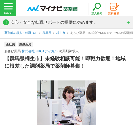
!
安心・安全な転職サポートの提供に努めます。
薬剤師の求人・転職TOP
群馬県
桐生市
あさひ薬局 株式会社KUKメディカルの薬剤
正社員
調剤薬局
あさひ薬局
株式会社KUKメディカル
の薬剤師求人
【群馬県桐生市】未経験相談可能！即戦力歓迎！地域
に根差した調剤薬局で薬剤師募集！