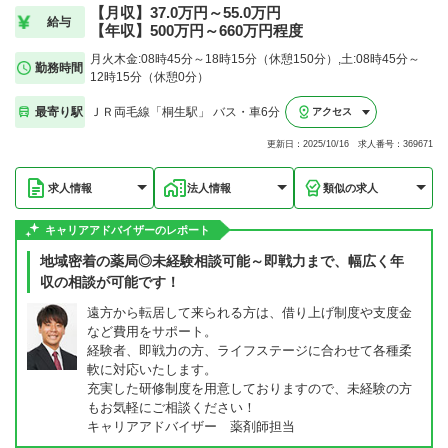
【月収】37.0万円～55.0万円
給与
【年収】500万円～660万円程度
月火木金:08時45分～18時15分（休憩150分）,土:08時45分～
勤務時間
12時15分（休憩0分）
最寄り駅
ＪＲ両毛線「桐生駅」 バス・車6分
アクセス
更新日：2025/10/16 求人番号：369671
求人情報
法人情報
類似の求人
キャリアアドバイザーのレポート
地域密着の薬局◎未経験相談可能～即戦力まで、幅広く年
収の相談が可能です！
遠方から転居して来られる方は、借り上げ制度や支度金
など費用をサポート。
経験者、即戦力の方、ライフステージに合わせて各種柔
軟に対応いたします。
充実した研修制度を用意しておりますので、未経験の方
もお気軽にご相談ください！
キャリアアドバイザー 薬剤師担当