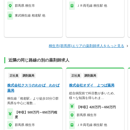
群馬県 桐生市
ＪＲ両毛線 桐生駅 他
東武桐生線 相老駅 他
桐生市(群馬県)エリアの薬剤師求人をもっと見る
近隣の同じ路線の別の薬剤師求人
正社員
調剤薬局
正社員
調剤薬局
株式会社クスリのわかば わかば
株式会社オダイ よつば薬局
薬局
総合病院前で科目数が多いため、
様々な知識を得られま…
桐生線「相老駅」より徒歩10分◎群
馬県を中心に複数…
【年収】420万円～650万円
【年収】500万円～650万円程
群馬県 桐生市
度
群馬県 桐生市
ＪＲ両毛線 桐生駅 他