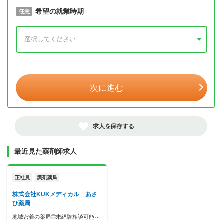
取得予定年
希望の就業時期
必須
任意
年 3月
次に進む
求人を保存する
最近見た薬剤師求人
正社員
調剤薬局
株式会社KUKメディカル あさ
ひ薬局
地域密着の薬局◎未経験相談可能～