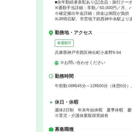
■永年勤続者表彰あり(記念品：旅行クー
※通勤手当詳細：常勤／50,000円／月、パ
※確定拠出年金詳細：掛金は病院が負担
※JR明石駅、市営地下鉄西神中央駅より
勤務地・アクセス
車通勤可
兵庫県神戸市西区神出町小束野9-94
※お問い合わせください
勤務時間
午前勤:08時45分～12時00分（休憩0分）
休日・休暇
週休2日制 年末年始休暇 夏季休暇 
※育児・介護休業取得実績有
募集職種