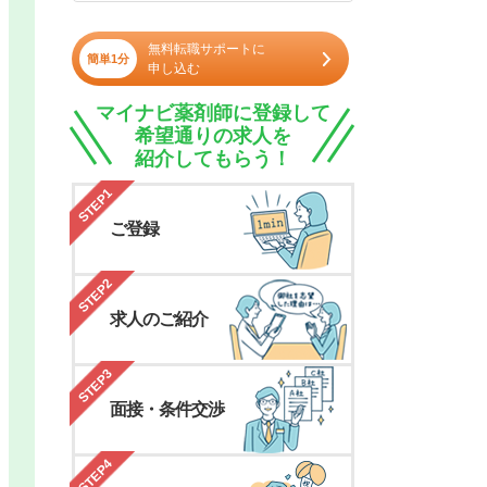
無料転職サポートに
簡単1分
申し込む
マイナビ薬剤師に登録して
希望通りの求人を
紹介してもらう！
STEP1
ご登録
STEP2
求人のご紹介
STEP3
面接・条件交渉
STEP4