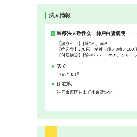
法人情報
医療法人敬性会 神戸白鷺病院
【診療科目】精神科、歯科
【病床数】278床、精神一般／3棟／160
【付属施設】精神科デイ・ケア、グルー
設立
1963年03月
所在地
神戸市西区
神出町小束野9-94