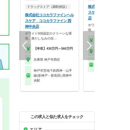
株式会社ココカラファイン
ドラッグストア（調剤併設）
スケア もんファーマシー
株式会社ココカラファインヘル
店
スケア ココカラファイン 西
ホワイト500認定のクリーン
神中央店
境。身だしなみの自…
ホワイト500認定のクリーンな環
境。身だしなみの自…
【年収】430万円～56
【年収】430万円～560万円
兵庫県 神戸市西区
兵庫県 神戸市西区
神戸市営地下鉄海岸線 
宮・花時計前駅
神戸市営地下鉄西神・山手
線(新神戸－新長田) 西神中
央駅
この求人と似た求人をチェック
エリア