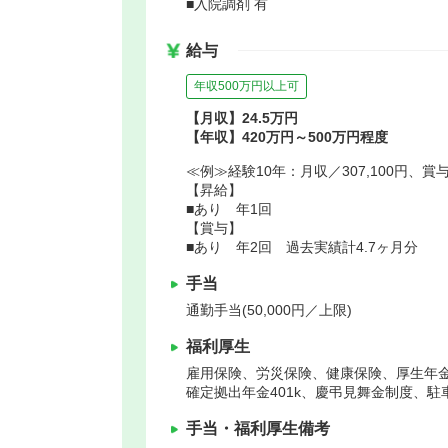
■入院調剤 有
給与
年収500万円以上可
【月収】24.5万円
【年収】420万円～500万円程度
≪例≫経験10年：月収／307,100円、賞与／1
【昇給】
■あり 年1回
【賞与】
■あり 年2回 過去実績計4.7ヶ月分
手当
通勤手当(50,000円／上限)
福利厚生
雇用保険、労災保険、健康保険、厚生年
確定拠出年金401k、慶弔見舞金制度、駐
手当・福利厚生備考