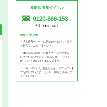
薬剤師 専用ダイヤル
0120-866-153
携帯・PHS OK！
お問い合わせ例
「求人番号○○○○○○に興味があるので、評判
を教えていただけますか？」
希望の働き方
必須
「JR○○線○○駅周辺に住んでいるのですが、
正社員
自宅から30分で通える薬局を探しています
が、おすすめの求人はありますか？」
「○○県○○市内で、残業が少ないドラッグスト
パート(週4日～5日)
アを探しています。何か良い情報があれば教
えてください」