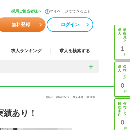
採用ご担当者様へ
マイページでできること
無料登録
ログイン
1
求人ランキング
求人を検索する
0
更新日：2026/05/19
求人番号：306300
実績あり！
0