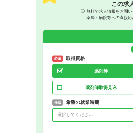
この求
無料で求人情報をお問い
薬局・病院等への直接応
取得資格
必須
薬剤師
薬剤師取得見込
取得予定年
希望の就業時期
必須
任意
年 3月