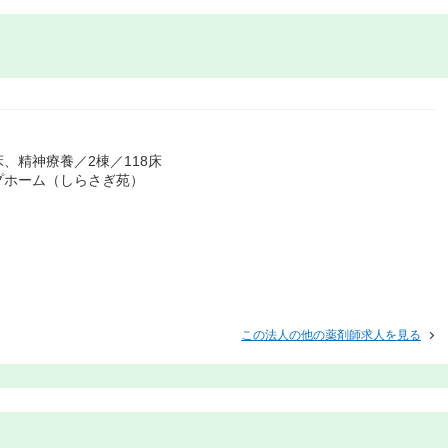
床、精神療養／2棟／118床
プホーム（しらさぎ苑）
この法人の他の薬剤師求人を見る