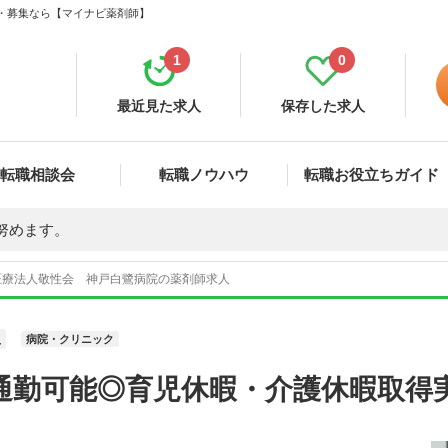
職・募集なら【マイナビ薬剤師】
1
0
最近見た求人
保存した求人
転職相談会
転職ノウハウ
転職お役立ちガイド
努めます。
医療法人敬性会 神戸白鷺病院の薬剤師求人
員
病院・クリニック
通勤可能◎育児休暇・介護休暇取得