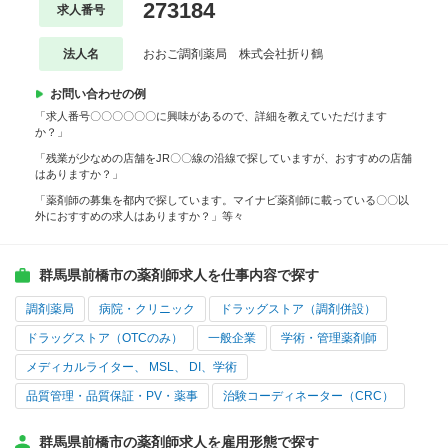
273184
求人番号
法人名
おおご調剤薬局 株式会社折り鶴
お問い合わせの例
「求人番号〇〇〇〇〇〇に興味があるので、詳細を教えていただけます
か？」
「残業が少なめの店舗をJR〇〇線の沿線で探していますが、おすすめの店舗
はありますか？」
「薬剤師の募集を都内で探しています。マイナビ薬剤師に載っている〇〇以
外におすすめの求人はありますか？」等々
群馬県前橋市の薬剤師求人を仕事内容で探す
調剤薬局
病院・クリニック
ドラッグストア（調剤併設）
ドラッグストア（OTCのみ）
一般企業
学術・管理薬剤師
メディカルライター、 MSL、 DI、学術
品質管理・品質保証・PV・薬事
治験コーディネーター（CRC）
群馬県前橋市の薬剤師求人を雇用形態で探す