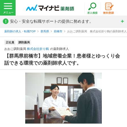
!
安心・安全な転職サポートの提供に努めます。
薬剤師の求人・転職TOP
群馬県
前橋市
おおご調剤薬局 株式会社折り鶴の薬剤師求人
正社員
調剤薬局
おおご調剤薬局
株式会社折り鶴
の薬剤師求人
【群馬県前橋市】地域密着企業！患者様とゆっくり会
話できる環境での薬剤師求人です。