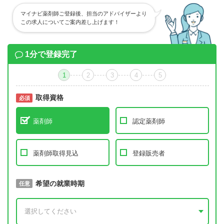
マイナビ薬剤師ご登録後、担当のアドバイザーより
この求人についてご案内差し上げます！
1分で登録完了
1
2
3
4
5
取得資格
必須
必須
薬剤師
認定薬剤師
薬剤師取得見込
登録販売者
取得予定年
希望の就業時期
必須
任意