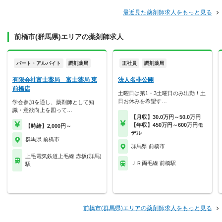
最近見た薬剤師求人をもっと見る
前橋市(群馬県)エリアの薬剤師求人
パート・アルバイト
調剤薬局
正社員
調剤薬局
有限会社富士薬局 富士薬局 東
法人名非公開
前橋店
土曜日は第1・3土曜日のみ出勤！土
日お休みを希望す…
学会参加を通し、薬剤師として知
識・意欲向上を図って…
【月収】30.0万円～50.0万円
【年収】450万円～600万円モ
【時給】2,000円～
デル
群馬県 前橋市
群馬県 前橋市
上毛電気鉄道上毛線 赤坂(群馬)
ＪＲ両毛線 前橋駅
駅
前橋市(群馬県)エリアの薬剤師求人をもっと見る