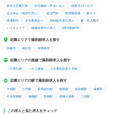
新卒も応募可能
住宅補助（手当）あり
残業月10ｈ以下
土日休み（相談可含む）
総合門前
管理職候補
駅チカ
車通勤可
在宅業務あり
登録販売者の求人
夏～秋入職可
ハイキャリア
積極採用中の求人
WEB面接OK
近隣エリアで薬剤師求人を探す
高崎市
桐生市
伊勢崎市
近隣エリアの路線で薬剤師求人を探す
ＪＲ両毛線
ＪＲ上越線
上毛電気鉄道上毛線
近隣エリアの駅で薬剤師求人を探す
大胡駅
片貝駅
群馬総社駅
駒形駅
新前橋駅
城東駅
中央前橋駅
樋越駅
前橋駅
前橋大島駅
三俣駅
この求人と似た求人をチェック