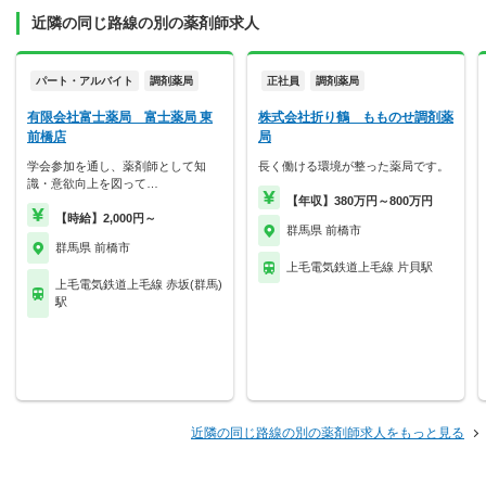
近隣の同じ路線の別の薬剤師求人
パート・アルバイト
調剤薬局
正社員
調剤薬局
有限会社富士薬局 富士薬局 東
株式会社折り鶴 もものせ調剤薬
前橋店
局
学会参加を通し、薬剤師として知
長く働ける環境が整った薬局です。
識・意欲向上を図って…
【年収】380万円～800万円
【時給】2,000円～
群馬県 前橋市
群馬県 前橋市
上毛電気鉄道上毛線 片貝駅
上毛電気鉄道上毛線 赤坂(群馬)
駅
近隣の同じ路線の別の薬剤師求人をもっと見る