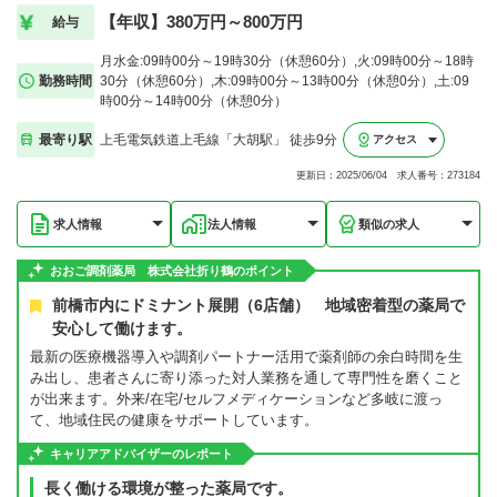
【年収】380万円～800万円
給与
月水金:09時00分～19時30分（休憩60分）,火:09時00分～18時
勤務時間
30分（休憩60分）,木:09時00分～13時00分（休憩0分）,土:09
時00分～14時00分（休憩0分）
最寄り駅
上毛電気鉄道上毛線「大胡駅」 徒歩9分
アクセス
更新日：2025/06/04 求人番号：273184
求人情報
法人情報
類似の求人
おおご調剤薬局 株式会社折り鶴のポイント
前橋市内にドミナント展開（6店舗） 地域密着型の薬局で
安心して働けます。
最新の医療機器導入や調剤パートナー活用で薬剤師の余白時間を生
み出し、患者さんに寄り添った対人業務を通して専門性を磨くこと
が出来ます。外来/在宅/セルフメディケーションなど多岐に渡っ
て、地域住民の健康をサポートしています。
キャリアアドバイザーのレポート
長く働ける環境が整った薬局です。