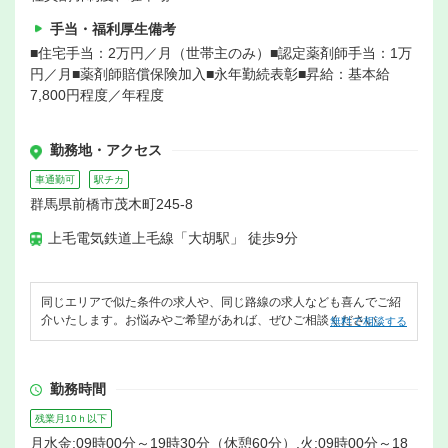
手当・福利厚生備考
■住宅手当：2万円／月（世帯主のみ）■認定薬剤師手当：1万
円／月■薬剤師賠償保険加入■永年勤続表彰■昇給：基本給
7,800円程度／年程度
勤務地・アクセス
車通勤可
駅チカ
群馬県前橋市茂木町245-8
上毛電気鉄道上毛線「大胡駅」 徒歩9分
同じエリアで似た条件の求人や、同じ路線の求人なども喜んでご紹
介いたします。お悩みやご希望があれば、ぜひご相談ください。
無料で相談する
勤務時間
残業月10ｈ以下
月水金:09時00分～19時30分（休憩60分）,火:09時00分～18