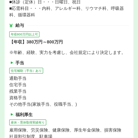
■休診（定休）日・・・日曜日、祝日
■応需科目・・・内科、アレルギー科、リウマチ科、呼吸器
科、循環器科
給与
年収800万円以上可
【年収】380万円～800万円
※年齢、経験、実力を考慮し、会社規定により決定します。
手当
住宅補助（手当）あり
通勤手当
住宅手当
残業手当
資格手当
その他手当(家族手当、役職手当、)
福利厚生
産休・育休取得実績有り
雇用保険、労災保険、健康保険、厚生年金保険、損害保険
社員割引制度、駐車場