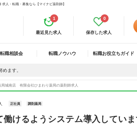
師 求人・転職・募集なら【マイナビ薬剤師】
1
0
最近見た求人
保存した求人
転職相談会
転職ノウハウ
転職お役立ちガイド
努めます。
薬局城南店 有限会社ひまわり薬局の薬剤師求人
人
正社員
調剤薬局
て働けるようシステム導入していま