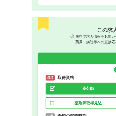
この求
無料で求人情報をお問い
薬局・病院等への直接応
取得資格
必須
薬剤師
薬剤師取得見込
取得予定年
希望の就業時期
必須
任意