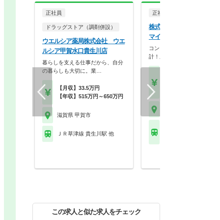
正社員
正社員
調剤薬局
株式会社ユニスマイル ユ
ドラッグストア（調剤併設）
マイル薬局 あやの店
ウエルシア薬局株式会社 ウエ
コンプライアンス重視の店舗
ルシア甲賀水口貴生川店
計！上場企業母体で研修…
暮らしを支える仕事だから、自分
の暮らしも大切に。業…
【月収】26.2万円～41.
円
【月収】33.5万円
【年収】393万円～60
【年収】515万円～650万円
滋賀県 甲賀市
滋賀県 甲賀市
近江鉄道近江本線 水口
ＪＲ草津線 貴生川駅 他
駅
この求人と似た求人をチェック