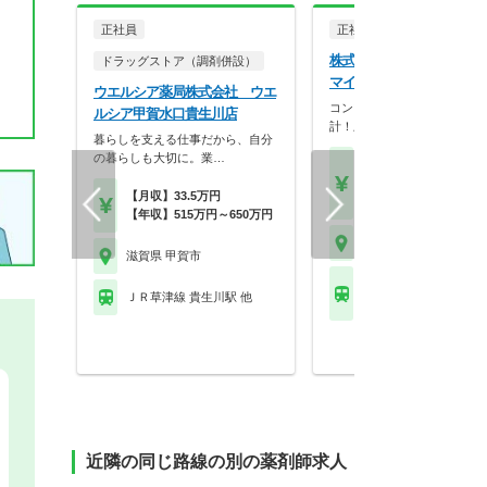
正社員
正社員
調剤薬局
株式会社ユニスマイル ユ
ドラッグストア（調剤併設）
マイル薬局 あやの店
ウエルシア薬局株式会社 ウエ
コンプライアンス重視の店舗
ルシア甲賀水口貴生川店
計！上場企業母体で研修…
暮らしを支える仕事だから、自分
の暮らしも大切に。業…
【月収】26.2万円～41.
円
【月収】33.5万円
【年収】393万円～60
【年収】515万円～650万円
滋賀県 甲賀市
滋賀県 甲賀市
近江鉄道近江本線 水口
ＪＲ草津線 貴生川駅 他
駅
近隣の同じ路線の別の薬剤師求人