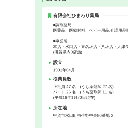
有限会社ひまわり薬局
■調剤薬局
医薬品、医療材料、ベビー用品,介護用品
■事業所
本店・水口店・東名坂店・八坂店・大津
(滋賀県内9店舗)
設立
1991年04月
従業員数
正社員 47 名 (うち薬剤師 27 名)
パート 26 名 (うち薬剤師 11 名)
(平成16年1月20日現在)
所在地
甲賀市
水口町虫生野中央80番地-2