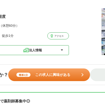
程度
分（休憩60分）
 徒歩1分
アクセス
法人情報
か？
この求人に興味がある
簡単1分
で薬剤師募集中◎