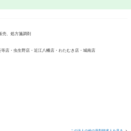
販売、処方箋調剤
長等店・虫生野店・近江八幡店・わたむき店・城南店
この法人の他の薬剤師求人を見る