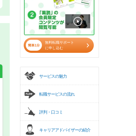
無料転職サポート
簡単1分
に申し込む
サービスの魅力
希望の働き方
必須
転職サービスの流れ
正社員
評判・口コミ
パート(週4日～5日)
キャリアアドバイザーの紹介