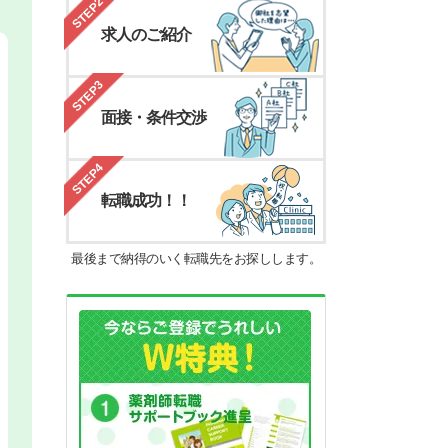
STEP2
求人のご紹介
STEP3
面接・条件交渉
STEP4
転職成功！！
最後まで納得のいく転職先をお探しします。