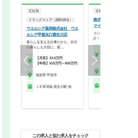
正社員
正社員
調剤薬局
株式会社ユニスマイル ユ
ドラッグストア（調剤併設）
マイル薬局 あやの店
ウエルシア薬局株式会社 ウエ
コンプライアンス重視の店舗
ルシア甲賀水口貴生川店
計！上場企業母体で研修…
暮らしを支える仕事だから、自分
の暮らしも大切に。業…
【月収】26.2万円～41.
円
【月収】33.5万円
【年収】393万円～60
【年収】515万円～650万円
滋賀県 甲賀市
滋賀県 甲賀市
近江鉄道近江本線 水口
ＪＲ草津線 貴生川駅 他
駅
この求人と似た求人をチェック