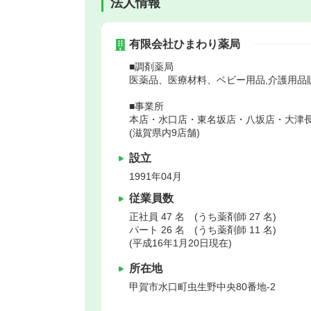
法人情報
有限会社ひまわり薬局
■調剤薬局
医薬品、医療材料、ベビー用品,介護用品
■事業所
本店・水口店・東名坂店・八坂店・大津
(滋賀県内9店舗)
設立
1991年04月
従業員数
正社員 47 名 (うち薬剤師 27 名)
パート 26 名 (うち薬剤師 11 名)
(平成16年1月20日現在)
所在地
甲賀市
水口町虫生野中央80番地-2