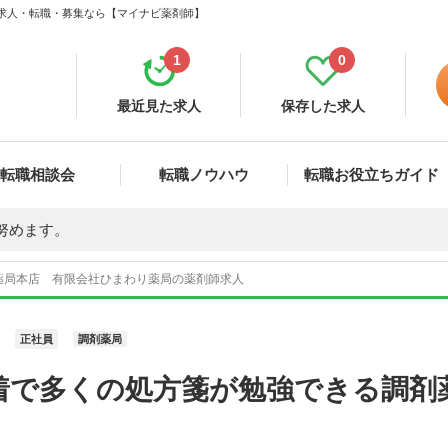
 求人・転職・募集なら【マイナビ薬剤師】
1
0
最近見た求人
保存した求人
転職相談会
転職ノウハウ
転職お役立ちガイド
努めます。
薬局本店 有限会社ひまわり薬局の薬剤師求人
正社員
調剤薬局
着で多くの処方箋が勉強できる調剤