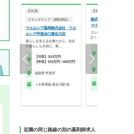
正社員
正社員
調剤薬局
株式会社ユニスマイル ユ
ドラッグストア（調剤併設）
マイル薬局 あやの店
ウエルシア薬局株式会社 ウエ
コンプライアンス重視の店舗
ルシア甲賀水口貴生川店
計！上場企業母体で研修…
暮らしを支える仕事だから、自分
の暮らしも大切に。業…
【月収】26.2万円～41.
円
【月収】33.5万円
【年収】393万円～60
【年収】515万円～650万円
滋賀県 甲賀市
滋賀県 甲賀市
近江鉄道近江本線 水口
ＪＲ草津線 貴生川駅 他
駅
近隣の同じ路線の別の薬剤師求人