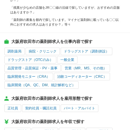
か？」
「残業が少なめの店舗をJR〇〇線の沿線で探していますが、おすすめの店舗
はありますか？」
「薬剤師の募集を都内で探しています。マイナビ薬剤師に載っている〇〇以
外におすすめの求人はありますか？」等々
大阪府吹田市の薬剤師求人を仕事内容で探す
調剤薬局
病院・クリニック
ドラッグストア（調剤併設）
ドラッグストア（OTCのみ）
一般企業
品質管理・品質保証・PV・薬事
営業（MR、MS、その他）
臨床開発モニター（CRA）
治験コーディネーター（CRC）
臨床開発（QA、QC、DM、統計解析など）
大阪府吹田市の薬剤師求人を雇用形態で探す
正社員
契約社員・嘱託社員
パート・アルバイト
大阪府吹田市の薬剤師求人を年収で探す