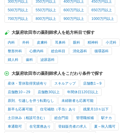
300万円以上
350万円以上
400万円以上
450万円以上
500万円以上
550万円以上
600万円以上
650万円以上
700万円以上
800万円以上
900万円以上
1000万円以上
大阪府吹田市の薬剤師求人を処方科目で探す
内科
外科
皮膚科
耳鼻科
眼科
精神科
小児科
整形外科
心療内科
総合科目
消化器科
循環器科
婦人科
歯科
泌尿器科
大阪府吹田市の薬剤師求人をこだわり条件で探す
産休・育休取得実績有り
スキルアップ
店舗数1～9
店舗数10～29
店舗数30以上
年間休日120日以上
原則、引越しを伴う転勤なし
未経験者も応募可能
新卒も応募可能
住宅補助（手当）あり
残業月10ｈ以下
土日休み（相談可含む）
総合門前
管理職候補
駅チカ
車通勤可
在宅業務あり
登録販売者の求人
夏～秋入職可