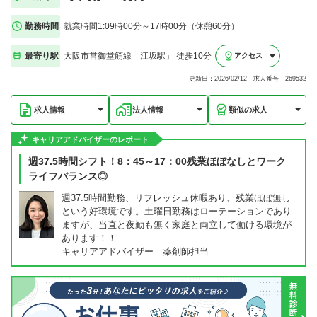
勤務時間
就業時間1:09時00分～17時00分（休憩60分）
最寄り駅
大阪市営御堂筋線「江坂駅」 徒歩10分
アクセス
更新日：2026/02/12 求人番号：269532
求人情報
法人情報
類似の求人
キャリアアドバイザーのレポート
週37.5時間シフト！8：45～17：00残業ほぼなしとワーク
ライフバランス◎
週37.5時間勤務、リフレッシュ休暇あり、残業ほぼ無し
という好環境です。土曜日勤務はローテーションであり
ますが、当直と夜勤も無く家庭と両立して働ける環境が
あります！！
キャリアアドバイザー 薬剤師担当