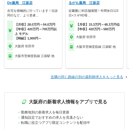
De薬局 江坂店
るがも薬局 江坂店
在宅を積極的に行っています！往診
近畿圏に90店舗展開！年間休日123
同行など、より患者…
日×スギHD母…
【月収】28.0万円～54.0万円
【月収】33.3万円～48.3万円位
【年収】420万円～700万円以
【年収】420万円～580万円
上 モデル
大阪府 吹田市
【時給】1,900円～
大阪府 吹田市
大阪市営御堂筋線 江坂駅 他
大阪市営御堂筋線 江坂駅 他
近隣の同じ路線の別の薬剤師求人をもっと見る
大阪府の新着求人情報をアプリで見る
勤務地別の新着求人を毎日更新
通知設定でおすすめの求人を見逃さない
転職に役立つアプリ限定コンテンツを配信中