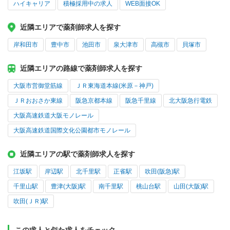
ハイキャリア
積極採用中の求人
WEB面接OK
近隣エリアで薬剤師求人を探す
岸和田市
豊中市
池田市
泉大津市
高槻市
貝塚市
近隣エリアの路線で薬剤師求人を探す
大阪市営御堂筋線
ＪＲ東海道本線(米原－神戸)
ＪＲおおさか東線
阪急京都本線
阪急千里線
北大阪急行電鉄
大阪高速鉄道大阪モノレール
大阪高速鉄道国際文化公園都市モノレール
近隣エリアの駅で薬剤師求人を探す
江坂駅
岸辺駅
北千里駅
正雀駅
吹田(阪急)駅
千里山駅
豊津(大阪)駅
南千里駅
桃山台駅
山田(大阪)駅
吹田(ＪＲ)駅