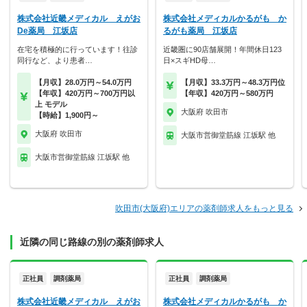
株式会社近畿メディカル えがお
株式会社メディカルかるがも か
De薬局 江坂店
るがも薬局 江坂店
在宅を積極的に行っています！往診
近畿圏に90店舗展開！年間休日123
同行など、より患者…
日×スギHD母…
【月収】28.0万円～54.0万円
【月収】33.3万円～48.3万円位
【年収】420万円～700万円以
【年収】420万円～580万円
上 モデル
大阪府 吹田市
【時給】1,900円～
大阪府 吹田市
大阪市営御堂筋線 江坂駅 他
大阪市営御堂筋線 江坂駅 他
吹田市(大阪府)エリアの薬剤師求人をもっと見る
近隣の同じ路線の別の薬剤師求人
正社員
調剤薬局
正社員
調剤薬局
株式会社近畿メディカル えがお
株式会社メディカルかるがも か