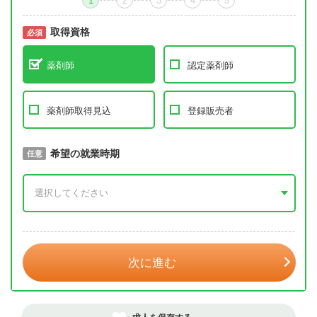
1
2
3
4
5
取得資格
必須
必須
薬剤師
認定薬剤師
薬剤師取得見込
登録販売者
取得予定年
希望の就業時期
必須
任意
年 3月
次に進む