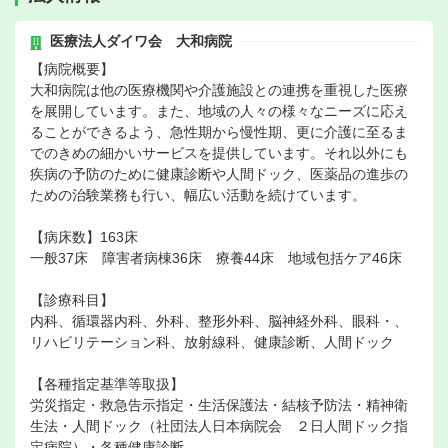
医療法人ダイワ会 大和病院
【病院概要】
大和病院は他の医療機関や介護施設との連携を重視した医療
を展開しています。また、地域の人々の様々なニーズに応え
ることができるよう、急性期から慢性期、更に介護に至るま
でのきめの細かいサービスを提供しています。それ以外にも
疾病の予防のために健康診断や人間ドック、医薬品の進歩の
ための治験業務も行い、幅広い活動を続けています。
【病床数】163床
一般37床 障害者病棟36床 療養44床 地域包括ケア46床
【診療科目】
内科、循環器内科、外科、整形外科、脳神経外科、眼科・、
リハビリテーション科、放射線科、健康診断、人間ドック
【各種指定基準等取扱】
労災指定・救急告示指定・生活保護法・結核予防法・精神衛
生法・人間ドック（社団法人日本病院会 ２日人間ドック指
定病院）・各種健康診断