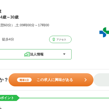
歳
4歳～30歳
憩60分）,土:09時00分～17時00
 徒歩4分
アクセス
法人情報
か？
この求人に興味がある
簡単1分
のポイント
を