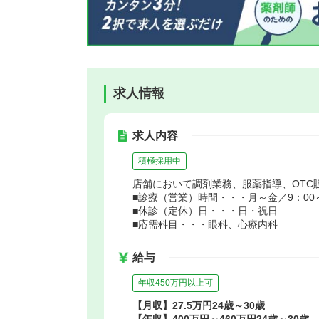
求人情報
求人内容
積極採用中
店舗において調剤業務、服薬指導、OTC
■診療（営業）時間・・・月～金／9：00～1
■休診（定休）日・・・日・祝日
■応需科目・・・眼科、心療内科
給与
年収450万円以上可
【月収】27.5万円24歳～30歳
【年収】400万円～460万円24歳～30歳