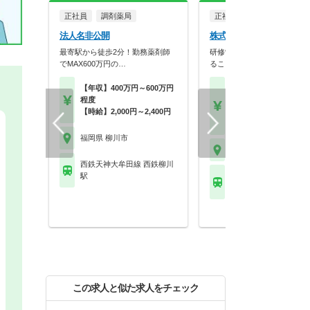
正社員
調剤薬局
正社員
調剤薬局
法人名非公開
株式会社新生堂薬局 柳川
最寄駅から徒歩2分！勤務薬剤師
研修制度が充実。知識の幅を
でMAX600万円の…
ることができる環境で…
【年収】400万円～600万円
【月収】27.5万円24歳
程度
歳
【時給】2,000円～2,400円
【年収】400万円～46
24歳～30歳
福岡県 柳川市
福岡県 柳川市
西鉄天神大牟田線 西鉄柳川
駅
西鉄天神大牟田線 西鉄
駅
この求人と似た求人をチェック