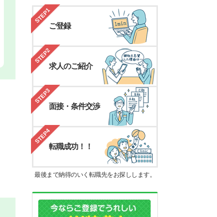
STEP1
ご登録
STEP2
求人のご紹介
STEP3
面接・条件交渉
STEP4
転職成功！！
最後まで納得のいく転職先をお探しします。