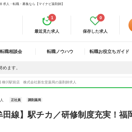
剤師 求人・転職・募集なら【マイナビ薬剤師】
1
0
最近見た求人
保存した求人
転職相談会
転職ノウハウ
転職お役立ちガイド
努めます。
局 柳川駅前店 株式会社新生堂薬局の薬剤師求人
人
正社員
調剤薬局
牟田線】駅チカ／研修制度充実！福