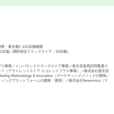
県・東京都に152店舗展開
52店舗／調剤併設ドラッグストア：19店舗）
ブス事業／インバウンドドラッグストア事業／新生堂薬局訪問看護ス
ート（アウトレットストア エコレットプラス事業）／株式会社新生堂
g Methodology & Innovation（マーケティングメソッドの開発／
ングプラットフォームの開発・運用）／株式会社Newromics（マ