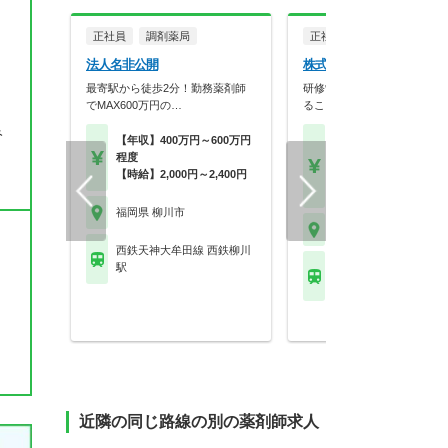
正社員
調剤薬局
正社員
調剤薬局
法人名非公開
株式会社新生堂薬局 柳川
最寄駅から徒歩2分！勤務薬剤師
研修制度が充実。知識の幅を
でMAX600万円の…
ることができる環境で…
み
【年収】400万円～600万円
【月収】27.5万円24歳
程度
歳
【時給】2,000円～2,400円
【年収】400万円～46
24歳～30歳
福岡県 柳川市
福岡県 柳川市
西鉄天神大牟田線 西鉄柳川
駅
西鉄天神大牟田線 西鉄
駅
近隣の同じ路線の別の薬剤師求人