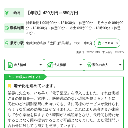
【年収】420万円～550万円
給与
就業時間1:09時00分～18時30分（休憩90分）,月火水金:09時00
勤務時間
分～18時30分（休憩90分）,木土:09時00分～13時00分（休憩
90分）
最寄り駅
東武伊勢崎線「太田(群馬)駅」 バス・車8分
アクセス
更新日：2024/11/19 求人番号：267355
求人情報
法人情報
類似の求人
この求人のポイント
電子化を進めています。
業界に先立ち、いち早く『電子薬歴』を導入しました。それは患者
さまの情報を一元管理し、医療過誤のない環境を整えるとともに、
同社のどの調剤薬局に出向いても、常に同様のサービスが受けられ
るような配慮の結果にほかなりません。これにより患者さまが来院
してから薬歴を探すまでの時間が大幅短縮となり、長時間お待たせ
することなく薬を提供することが可能となりました。また電話問い
合わせに対しても威力を発揮しています。