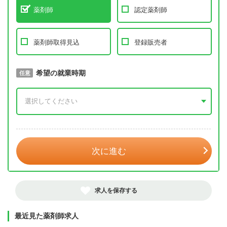
薬剤師
認定薬剤師
薬剤師取得見込
登録販売者
取得予定年
希望の就業時期
必須
任意
年 3月
次に進む
求人を保存する
最近見た薬剤師求人