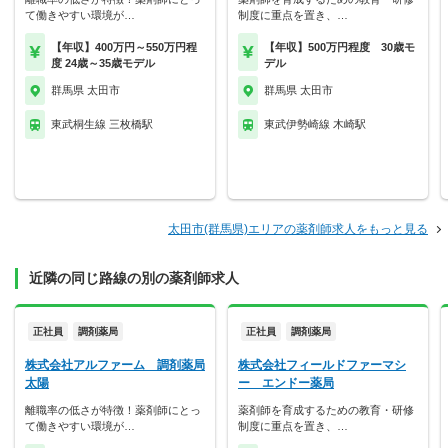
て働きやすい環境が…
制度に重点を置き、…
【年収】400万円～550万円程
【年収】500万円程度 30歳モ
度 24歳～35歳モデル
デル
群馬県 太田市
群馬県 太田市
東武桐生線 三枚橋駅
東武伊勢崎線 木崎駅
太田市(群馬県)エリアの薬剤師求人をもっと見る
近隣の同じ路線の別の薬剤師求人
正社員
調剤薬局
正社員
調剤薬局
株式会社アルファーム 調剤薬局
株式会社フィールドファーマシ
太陽
ー エンドー薬局
離職率の低さが特徴！薬剤師にとっ
薬剤師を育成するための教育・研修
て働きやすい環境が…
制度に重点を置き、…