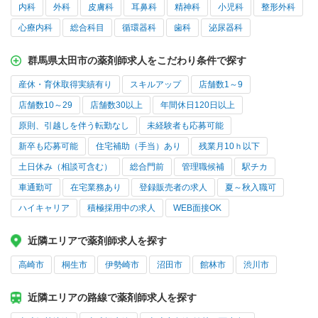
内科
外科
皮膚科
耳鼻科
精神科
小児科
整形外科
心療内科
総合科目
循環器科
歯科
泌尿器科
群馬県太田市の薬剤師求人をこだわり条件で探す
産休・育休取得実績有り
スキルアップ
店舗数1～9
店舗数10～29
店舗数30以上
年間休日120日以上
原則、引越しを伴う転勤なし
未経験者も応募可能
新卒も応募可能
住宅補助（手当）あり
残業月10ｈ以下
土日休み（相談可含む）
総合門前
管理職候補
駅チカ
車通勤可
在宅業務あり
登録販売者の求人
夏～秋入職可
ハイキャリア
積極採用中の求人
WEB面接OK
近隣エリアで薬剤師求人を探す
高崎市
桐生市
伊勢崎市
沼田市
館林市
渋川市
近隣エリアの路線で薬剤師求人を探す