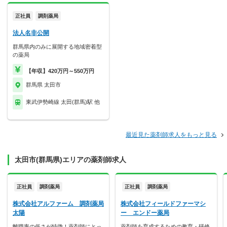
正社員
調剤薬局
法人名非公開
群馬県内のみに展開する地域密着型
の薬局
【年収】420万円～550万円
群馬県 太田市
東武伊勢崎線 太田(群馬)駅 他
最近見た薬剤師求人をもっと見る
太田市(群馬県)エリアの薬剤師求人
正社員
調剤薬局
正社員
調剤薬局
株式会社アルファーム 調剤薬局
株式会社フィールドファーマシ
太陽
ー エンドー薬局
離職率の低さが特徴！薬剤師にとっ
薬剤師を育成するための教育・研修