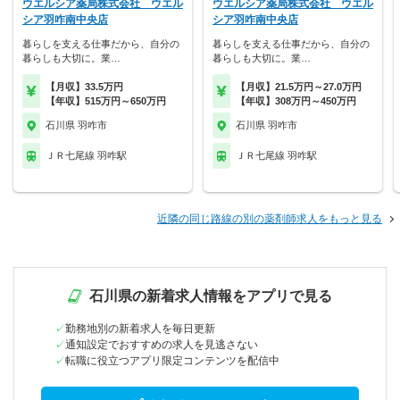
ウエルシア薬局株式会社 ウエル
ウエルシア薬局株式会社 ウエル
シア羽咋南中央店
シア羽咋南中央店
暮らしを支える仕事だから、自分の
暮らしを支える仕事だから、自分の
暮らしも大切に。業…
暮らしも大切に。業…
【月収】33.5万円
【月収】21.5万円～27.0万円
【年収】515万円～650万円
【年収】308万円～450万円
石川県 羽咋市
石川県 羽咋市
ＪＲ七尾線 羽咋駅
ＪＲ七尾線 羽咋駅
近隣の同じ路線の別の薬剤師求人をもっと見る
石川県の新着求人情報をアプリで見る
勤務地別の新着求人を毎日更新
通知設定でおすすめの求人を見逃さない
転職に役立つアプリ限定コンテンツを配信中