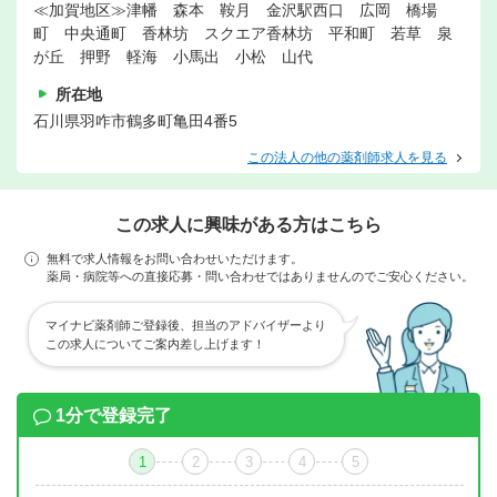
≪加賀地区≫津幡 森本 鞍月 金沢駅西口 広岡 橋場
町 中央通町 香林坊 スクエア香林坊 平和町 若草 泉
が丘 押野 軽海 小馬出 小松 山代
所在地
石川県羽咋市鶴多町亀田4番5
この法人の他の薬剤師求人を見る
この求人に興味がある方はこちら
無料で求人情報をお問い合わせいただけます。
薬局・病院等への直接応募・問い合わせではありませんのでご安心ください。
マイナビ薬剤師ご登録後、担当のアドバイザーより
この求人についてご案内差し上げます！
1分で登録完了
1
2
3
4
5