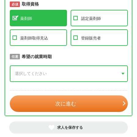
取得資格
必須
必須
薬剤師
認定薬剤師
薬剤師取得見込
登録販売者
取得予定年
希望の就業時期
必須
任意
年 3月
次に進む
求人を保存する