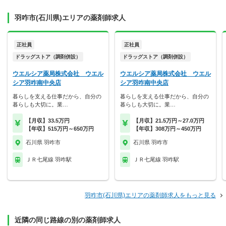
羽咋市(石川県)エリアの薬剤師求人
正社員
正社員
ドラッグストア（調剤併設）
ドラッグストア（調剤併設）
ウエルシア薬局株式会社 ウエル
ウエルシア薬局株式会社 ウエル
シア羽咋南中央店
シア羽咋南中央店
暮らしを支える仕事だから、自分の
暮らしを支える仕事だから、自分の
暮らしも大切に。業…
暮らしも大切に。業…
【月収】33.5万円
【月収】21.5万円～27.0万円
【年収】515万円～650万円
【年収】308万円～450万円
石川県 羽咋市
石川県 羽咋市
ＪＲ七尾線 羽咋駅
ＪＲ七尾線 羽咋駅
羽咋市(石川県)エリアの薬剤師求人をもっと見る
近隣の同じ路線の別の薬剤師求人