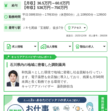
【月収】36.5万円～60.0万円
給与
【年収】536万円～750万円
平日:08時30分～17時30分（休憩60分）,土:10時00分～12時00
勤務時間
分
最寄り駅
ＪＲ七尾線「宝達駅」 徒歩7分
アクセス
更新日：2025/12/08 求人番号：269206
求人情報
法人情報
類似の求人
キャリアアドバイザーのレポート
石川県内の地域に密着した調剤薬局
和気藹々とした環境で地域に密着し社会貢献を行ってい
ます。電子薬歴も全店舗に導入しており、残業も月5時間
未満と長く勤務できる環境です。
キャリアアドバイザー 薬剤師担当