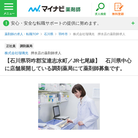
!
安心・安全な転職サポートの提供に努めます。
薬剤師の求人・転職TOP
石川県
羽咋市
株式会社瑠璃光 押水店の薬剤師求人
正社員
調剤薬局
株式会社瑠璃光
押水店の薬剤師求人
【石川県羽咋郡宝達志水町／JR七尾線】 石川県中心
に店舗展開している調剤薬局にて薬剤師募集です。