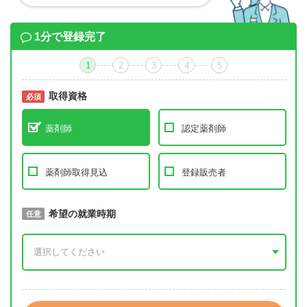
1分で登録完了
1
2
3
4
5
取得資格
必須
必須
薬剤師
認定薬剤師
薬剤師取得見込
登録販売者
取得予定年
希望の就業時期
必須
任意
年 3月