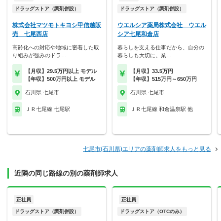
ドラッグストア（調剤併設）
ドラッグストア（調剤併設）
株式会社マツモトキヨシ甲信越販
ウエルシア薬局株式会社 ウエル
売 七尾西店
シア七尾和倉店
高齢化への対応や地域に密着した取
暮らしを支える仕事だから、自分の
り組みが強みのドラ…
暮らしも大切に。業…
【月収】29.5万円以上 モデル
【月収】33.5万円
【年収】500万円以上 モデル
【年収】515万円～650万円
石川県 七尾市
石川県 七尾市
ＪＲ七尾線 七尾駅
ＪＲ七尾線 和倉温泉駅 他
七尾市(石川県)エリアの薬剤師求人をもっと見る
近隣の同じ路線の別の薬剤師求人
正社員
正社員
ドラッグストア（調剤併設）
ドラッグストア（OTCのみ）