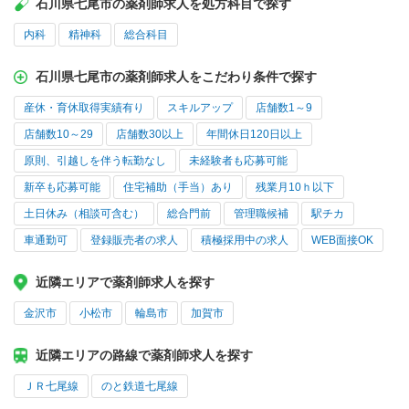
石川県七尾市の薬剤師求人を処方科目で探す
内科
精神科
総合科目
石川県七尾市の薬剤師求人をこだわり条件で探す
産休・育休取得実績有り
スキルアップ
店舗数1～9
店舗数10～29
店舗数30以上
年間休日120日以上
原則、引越しを伴う転勤なし
未経験者も応募可能
新卒も応募可能
住宅補助（手当）あり
残業月10ｈ以下
土日休み（相談可含む）
総合門前
管理職候補
駅チカ
車通勤可
登録販売者の求人
積極採用中の求人
WEB面接OK
近隣エリアで薬剤師求人を探す
金沢市
小松市
輪島市
加賀市
近隣エリアの路線で薬剤師求人を探す
ＪＲ七尾線
のと鉄道七尾線