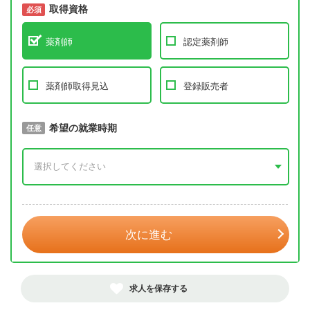
取得資格
必須
必須
薬剤師
認定薬剤師
薬剤師取得見込
登録販売者
取得予定年
希望の就業時期
必須
任意
年 3月
次に進む
求人を保存する