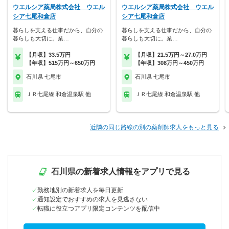
ウエルシア薬局株式会社 ウエル
ウエルシア薬局株式会社 ウエル
シア七尾和倉店
シア七尾和倉店
暮らしを支える仕事だから、自分の
暮らしを支える仕事だから、自分の
暮らしも大切に。業…
暮らしも大切に。業…
【月収】33.5万円
【月収】21.5万円～27.0万円
【年収】515万円～650万円
【年収】308万円～450万円
石川県 七尾市
石川県 七尾市
ＪＲ七尾線 和倉温泉駅 他
ＪＲ七尾線 和倉温泉駅 他
近隣の同じ路線の別の薬剤師求人をもっと見る
石川県の新着求人情報をアプリで見る
勤務地別の新着求人を毎日更新
通知設定でおすすめの求人を見逃さない
転職に役立つアプリ限定コンテンツを配信中