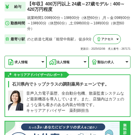
【年収】400万円以上 24歳～27歳モデル：400～
給与
420万円程度
就業時間1:09時00分～19時00分（休憩60分）,月～金:09時00分
勤務時間
～19時00分（休憩60分）,土:09時00分～18時00分（休憩60
分）
最寄り駅
のと鉄道七尾線「能登中島駅」 徒歩9分
アクセス
更新日：2025/02/06 求人番号：267171
求人情報
法人情報
類似の求人
キャリアアドバイザーのレポート
石川県内でトップクラスの調剤薬局チェーンです。
音声入力電子薬歴、全自動分包機、散薬監査システムな
ど最新機器を導入しています。また、店舗内はカフェの
ような落ち着きのある内装が特徴です。
キャリアアドバイザー 薬剤師担当