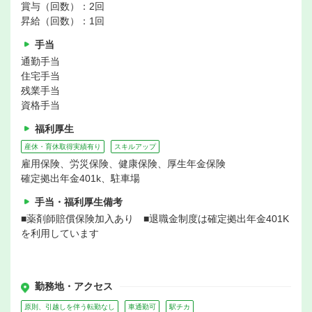
賞与（回数）：2回
昇給（回数）：1回
手当
通勤手当
住宅手当
残業手当
資格手当
福利厚生
産休・育休取得実績有り
スキルアップ
雇用保険、労災保険、健康保険、厚生年金保険
確定拠出年金401k、駐車場
手当・福利厚生備考
■薬剤師賠償保険加入あり ■退職金制度は確定拠出年金401K
を利用しています
勤務地・アクセス
原則、引越しを伴う転勤なし
車通勤可
駅チカ