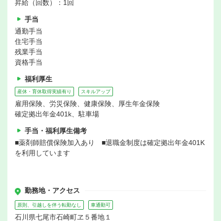
昇給（回数）：1回
手当
通勤手当
住宅手当
残業手当
資格手当
福利厚生
産休・育休取得実績有り
スキルアップ
雇用保険、労災保険、健康保険、厚生年金保険
確定拠出年金401k、駐車場
手当・福利厚生備考
■薬剤師賠償保険加入あり ■退職金制度は確定拠出年金401K
を利用しています
勤務地・アクセス
原則、引越しを伴う転勤なし
車通勤可
石川県七尾市石崎町ヱ５番地１