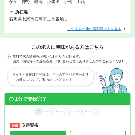
が丘 押野 軽海 小馬出 小松 山代
所在地
石川県七尾市石崎町ヱ５番地１
この法人の他の薬剤師求人を見る
この求人に興味がある方はこちら
無料で求人情報をお問い合わせいただけます。
薬局・病院等への直接応募・問い合わせではありませんのでご安心ください。
マイナビ薬剤師ご登録後、担当のアドバイザーより
この求人についてご案内差し上げます！
1分で登録完了
1
2
3
4
5
取得資格
必須
必須