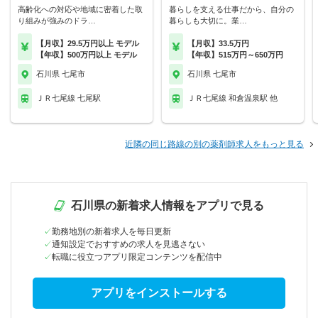
高齢化への対応や地域に密着した取
暮らしを支える仕事だから、自分の
り組みが強みのドラ…
暮らしも大切に。業…
【月収】29.5万円以上 モデル
【月収】33.5万円
【年収】500万円以上 モデル
【年収】515万円～650万円
石川県 七尾市
石川県 七尾市
ＪＲ七尾線 七尾駅
ＪＲ七尾線 和倉温泉駅 他
近隣の同じ路線の別の薬剤師求人をもっと見る
石川県の新着求人情報をアプリで見る
勤務地別の新着求人を毎日更新
通知設定でおすすめの求人を見逃さない
転職に役立つアプリ限定コンテンツを配信中
アプリをインストールする