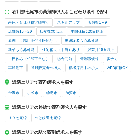
石川県七尾市の薬剤師求人をこだわり条件で探す
産休・育休取得実績有り
スキルアップ
店舗数1～9
店舗数10～29
店舗数30以上
年間休日120日以上
原則、引越しを伴う転勤なし
未経験者も応募可能
新卒も応募可能
住宅補助（手当）あり
残業月10ｈ以下
土日休み（相談可含む）
総合門前
管理職候補
駅チカ
車通勤可
登録販売者の求人
積極採用中の求人
WEB面接OK
近隣エリアで薬剤師求人を探す
金沢市
小松市
輪島市
加賀市
近隣エリアの路線で薬剤師求人を探す
ＪＲ七尾線
のと鉄道七尾線
近隣エリアの駅で薬剤師求人を探す