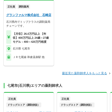
正社員
調剤薬局
グランファルマ株式会社 石崎店
石川県内でトップクラスの調剤薬局
チェーンです。
【月収】26.0万円以上 【年
収】400万円以上 24歳～27歳
モデル：400～420万円程度
石川県 七尾市
ＪＲ七尾線 和倉温泉駅 他
最近見た薬剤師求人をもっと見る
七尾市(石川県)エリアの薬剤師求人
正社員
正社員
ドラッグストア（調剤併設）
ドラッグストア（調剤併設）