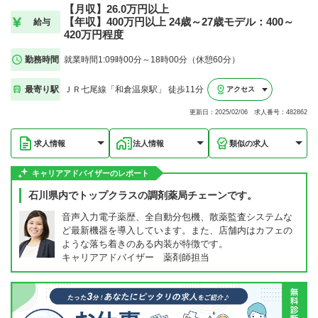
【月収】26.0万円以上
【年収】400万円以上 24歳～27歳モデル：400～
給与
420万円程度
勤務時間
就業時間1:09時00分～18時00分（休憩60分）
最寄り駅
ＪＲ七尾線「和倉温泉駅」 徒歩11分
アクセス
更新日：2025/02/06 求人番号：482862
求人情報
法人情報
類似の求人
キャリアアドバイザーのレポート
石川県内でトップクラスの調剤薬局チェーンです。
音声入力電子薬歴、全自動分包機、散薬監査システムな
ど最新機器を導入しています。また、店舗内はカフェの
ような落ち着きのある内装が特徴です。
キャリアアドバイザー 薬剤師担当