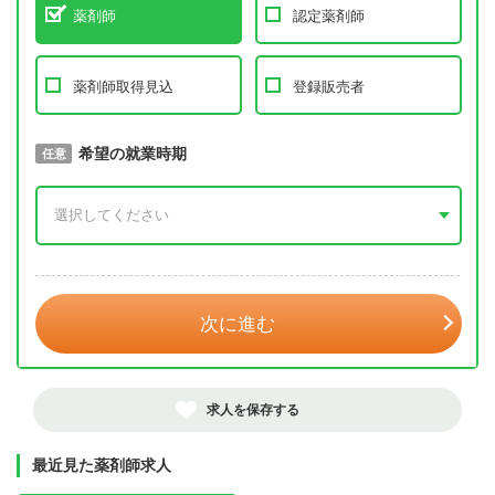
薬剤師
認定薬剤師
薬剤師取得見込
登録販売者
取得予定年
希望の就業時期
必須
任意
年 3月
次に進む
求人を保存する
最近見た薬剤師求人