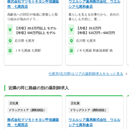
株式会社マツモトキヨシ甲信越販
ウエルシア薬局株式会社 ウエル
売 七尾西店
シア七尾和倉店
高齢化への対応や地域に密着した取
暮らしを支える仕事だから、自分の
り組みが強みのドラ…
暮らしも大切に。業…
【月収】29.5万円以上 モデル
【月収】33.5万円
【年収】500万円以上 モデル
【年収】515万円～650万円
石川県 七尾市
石川県 七尾市
ＪＲ七尾線 七尾駅
ＪＲ七尾線 和倉温泉駅 他
七尾市(石川県)エリアの薬剤師求人をもっと見る
近隣の同じ路線の別の薬剤師求人
正社員
正社員
ドラッグストア（調剤併設）
ドラッグストア（調剤併設）
株式会社マツモトキヨシ甲信越販
ウエルシア薬局株式会社 ウエル
売 七尾西店
シア七尾和倉店