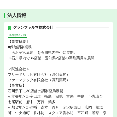
法人情報
グランファルマ株式会社
店舗数10～29
【事業概要】
■保険調剤業務
「あおぞら薬局」を石川県内中心に展開。
※石川県内で36店舗・愛知県2店舗の調剤薬局を展開
＜関連会社＞
フリードリッヒ有限会社（調剤薬局）
ファーマテック有限会社（調剤薬局）
【事業所】
石川県下に36店舗の調剤薬局展開
≪能登地区≫宇出津 輪島 剱地 富来 中島 小丸山台
七尾駅前 府中 万行 鶴多
≪加賀地区≫津幡 森本 鞍月 金沢駅西口 広岡 橋場
町 中央通町 香林坊 スクエア香林坊 平和町 若草 泉