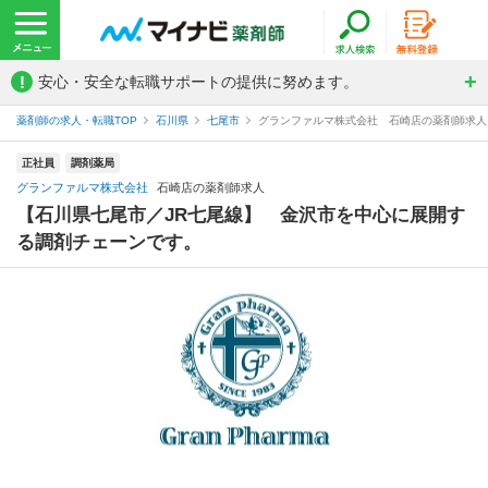
!
安心・安全な転職サポートの提供に努めます。
薬剤師の求人・転職TOP
石川県
七尾市
グランファルマ株式会社 石崎店の薬剤師求人
正社員
調剤薬局
グランファルマ株式会社
石崎店の薬剤師求人
【石川県七尾市／JR七尾線】 金沢市を中心に展開す
る調剤チェーンです。