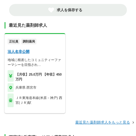
求人を保存する
最近見た薬剤師求人
正社員
調剤薬局
法人名非公開
地域に根差したコミュニティーファ
ーマシーを目指され…
【月収】25.0万円 【年収】450
万円
兵庫県 西宮市
ＪＲ東海道本線(米原－神戸) 西
宮(ＪＲ)駅
最近見た薬剤師求人をもっと見る