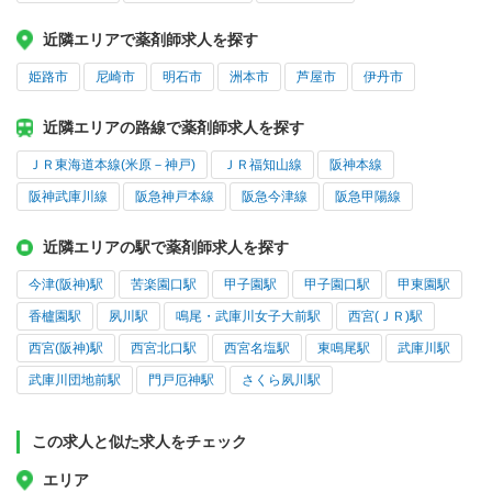
近隣エリアで薬剤師求人を探す
姫路市
尼崎市
明石市
洲本市
芦屋市
伊丹市
近隣エリアの路線で薬剤師求人を探す
ＪＲ東海道本線(米原－神戸)
ＪＲ福知山線
阪神本線
阪神武庫川線
阪急神戸本線
阪急今津線
阪急甲陽線
近隣エリアの駅で薬剤師求人を探す
今津(阪神)駅
苦楽園口駅
甲子園駅
甲子園口駅
甲東園駅
香櫨園駅
夙川駅
鳴尾・武庫川女子大前駅
西宮(ＪＲ)駅
西宮(阪神)駅
西宮北口駅
西宮名塩駅
東鳴尾駅
武庫川駅
武庫川団地前駅
門戸厄神駅
さくら夙川駅
この求人と似た求人をチェック
エリア