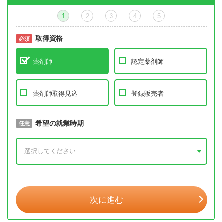
1
2
3
4
5
取得資格
必須
必須
薬剤師
認定薬剤師
薬剤師取得見込
登録販売者
取得予定年
希望の就業時期
必須
任意
年 3月
次に進む