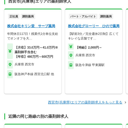
西宮市(兵庫県)エリアの薬剤師求人
正社員
調剤薬局
パート・アルバイト
調剤薬局
株式会社キリン堂 サーブ薬局
株式会社グローリー ひので薬局
年間休日117日！残業代1分単位支給
【駅前3分／完全週休2日制】広くて
でオンオフを大…
キレイな店舗です…
【月収】33.0万円～41.0万円※
【時給】2,000円～
薬剤師手当含む
兵庫県 西宮市
【年収】480万円～600万円
兵庫県 西宮市
阪急今津線 甲東園駅
阪急神戸本線 西宮北口駅 他
西宮市(兵庫県)エリアの薬剤師求人をもっと見る
近隣の同じ路線の別の薬剤師求人