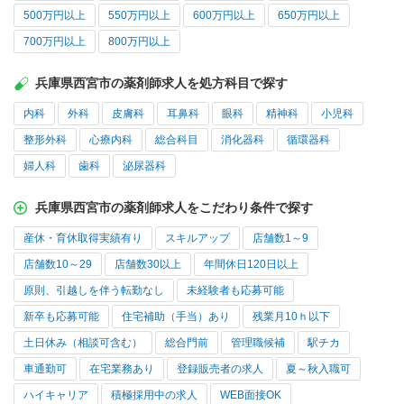
500万円以上
550万円以上
600万円以上
650万円以上
700万円以上
800万円以上
兵庫県西宮市の薬剤師求人を処方科目で探す
内科
外科
皮膚科
耳鼻科
眼科
精神科
小児科
整形外科
心療内科
総合科目
消化器科
循環器科
婦人科
歯科
泌尿器科
兵庫県西宮市の薬剤師求人をこだわり条件で探す
産休・育休取得実績有り
スキルアップ
店舗数1～9
店舗数10～29
店舗数30以上
年間休日120日以上
原則、引越しを伴う転勤なし
未経験者も応募可能
新卒も応募可能
住宅補助（手当）あり
残業月10ｈ以下
土日休み（相談可含む）
総合門前
管理職候補
駅チカ
車通勤可
在宅業務あり
登録販売者の求人
夏～秋入職可
ハイキャリア
積極採用中の求人
WEB面接OK