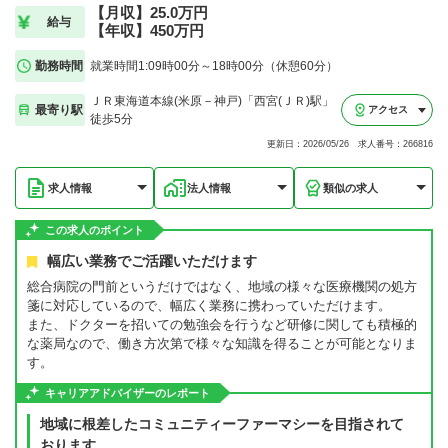
【月収】25.0万円
給与
【年収】450万円
勤務時間
就業時間1:09時00分～18時00分（休憩60分）
ＪＲ東海道本線(米原－神戸)「西宮(ＪＲ)駅」
最寄り駅
アクセス
徒歩5分
更新日：2026/05/26 求人番号：266816
求人情報
法人情報
類似の求人
この求人のポイント
幅広い業務でご活躍いただけます
総合病院の門前というだけではなく、地域の様々な医療機関の処方
箋に対応しているので、幅広く業務に携わっていただけます。
また、ドクターを招いての勉強会を行うなど研修に関しても積極的
な薬局なので、働き方次第で様々な知識を得ることが可能となりま
す。
キャリアアドバイザーのレポート
地域に根差したコミュニティーファーマシーを目指されて
おります。