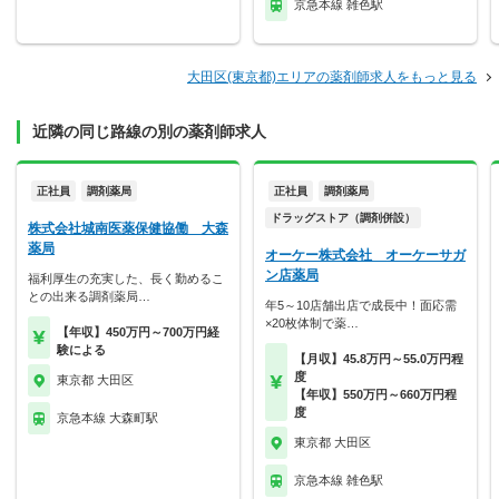
京急本線 雑色駅
大田区(東京都)エリアの薬剤師求人をもっと見る
近隣の同じ路線の別の薬剤師求人
正社員
調剤薬局
正社員
調剤薬局
ドラッグストア（調剤併設）
株式会社城南医薬保健協働 大森
薬局
オーケー株式会社 オーケーサガ
ン店薬局
福利厚生の充実した、長く勤めるこ
との出来る調剤薬局…
年5～10店舗出店で成長中！面応需
×20枚体制で薬…
【年収】450万円～700万円経
験による
【月収】45.8万円～55.0万円程
度
東京都 大田区
【年収】550万円～660万円程
度
京急本線 大森町駅
東京都 大田区
京急本線 雑色駅