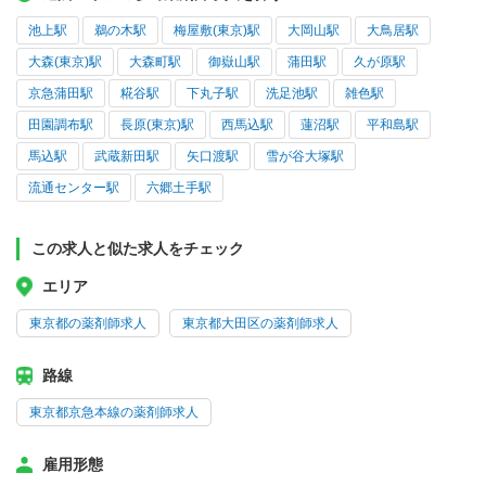
池上駅
鵜の木駅
梅屋敷(東京)駅
大岡山駅
大鳥居駅
大森(東京)駅
大森町駅
御嶽山駅
蒲田駅
久が原駅
京急蒲田駅
糀谷駅
下丸子駅
洗足池駅
雑色駅
田園調布駅
長原(東京)駅
西馬込駅
蓮沼駅
平和島駅
馬込駅
武蔵新田駅
矢口渡駅
雪が谷大塚駅
流通センター駅
六郷土手駅
この求人と似た求人をチェック
エリア
東京都の薬剤師求人
東京都大田区の薬剤師求人
路線
東京都京急本線の薬剤師求人
雇用形態