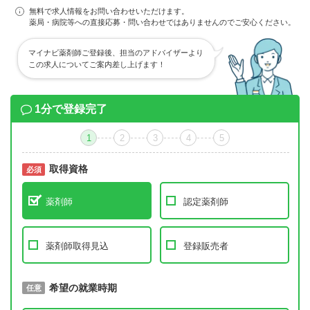
無料で求人情報をお問い合わせいただけます。
薬局・病院等への直接応募・問い合わせではありませんのでご安心ください。
マイナビ薬剤師ご登録後、担当のアドバイザーより
この求人についてご案内差し上げます！
1分で登録完了
1
2
3
4
5
取得資格
必須
必須
薬剤師
認定薬剤師
薬剤師取得見込
登録販売者
取得予定年
希望の就業時期
必須
任意