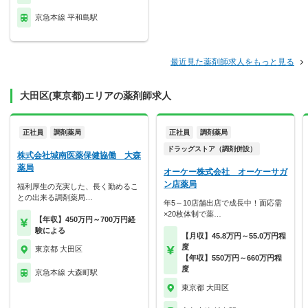
京急本線 平和島駅
最近見た薬剤師求人をもっと見る
大田区(東京都)エリアの薬剤師求人
正社員
調剤薬局
正社員
調剤薬局
ドラッグストア（調剤併設）
株式会社城南医薬保健協働 大森
薬局
オーケー株式会社 オーケーサガ
ン店薬局
福利厚生の充実した、長く勤めるこ
との出来る調剤薬局…
年5～10店舗出店で成長中！面応需
×20枚体制で薬…
【年収】450万円～700万円経
験による
【月収】45.8万円～55.0万円程
度
東京都 大田区
【年収】550万円～660万円程
度
京急本線 大森町駅
東京都 大田区