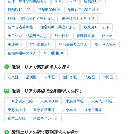
産休・育休取得実績有り
スキルアップ
店舗数1～9
店舗数10～29
店舗数30以上
年間休日120日以上
原則、引越しを伴う転勤なし
未経験者も応募可能
新卒も応募可能
住宅補助（手当）あり
残業月10ｈ以下
土日休み（相談可含む）
総合門前
管理職候補
駅チカ
車通勤可
在宅業務あり
登録販売者の求人
夏～秋入職可
積極採用中の求人
WEB面接OK
近隣エリアで薬剤師求人を探す
江東区
品川区
目黒区
世田谷区
渋谷区
中野区
近隣エリアの路線で薬剤師求人を探す
ＪＲ京浜東北線
東急東横線
東急目黒線
東急大井町線
東急池上線
東急多摩川線
京急本線
京急空港線
都営浅草線
東京モノレール
近隣エリアの駅で薬剤師求人を探す