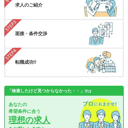
求人のご紹介
面接・条件交渉
転職成功!!
「検索したけど見つからなかった・・」
方は
あなたの
希望条件に合う
理想の求人