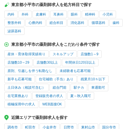
東京都小平市の薬剤師求人を処方科目で探す
内科
外科
皮膚科
耳鼻科
眼科
精神科
小児科
整形外科
心療内科
総合科目
消化器科
循環器科
歯科
泌尿器科
東京都小平市の薬剤師求人をこだわり条件で探す
産休・育休取得実績有り
スキルアップ
店舗数1～9
店舗数10～29
店舗数30以上
年間休日120日以上
原則、引越しを伴う転勤なし
未経験者も応募可能
新卒も応募可能
住宅補助（手当）あり
残業月10ｈ以下
土日休み（相談可含む）
総合門前
駅チカ
車通勤可
在宅業務あり
登録販売者の求人
夏～秋入職可
積極採用中の求人
WEB面接OK
近隣エリアで薬剤師求人を探す
調布市
町田市
小金井市
日野市
東村山市
国分寺市