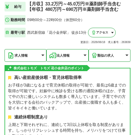
【月収】33.2万円～45.0万円※薬剤師手当含む
給与
【年収】480万円～690万円※薬剤師手当含む
勤務時間
09時00分～22時00分（休憩60分）
最寄り駅
西武新宿線「花小金井駅」 徒歩13分
アクセス
更新日：2026/06/18 求人番号：263839
求人情報
法人情報
類似の求人
株式会社トモズ トモズ 花小金井店のポイント
高い産前産後休暇・育児休暇取得率
お子様が3歳になるまで育児休暇の取得が可能で、最長は6歳までの
取得が可能です。妊娠中に検診を受ける際の通院休暇のほか、子育
て中の方に優しいシステムも数多く導入しています。子育て中の方
を大切にする会社のバックアップで、出産後に復職する人も多く、
皆イキイキと働いています。
連続休暇制度あり
上期と下期それぞれに、連続して3日以上休暇を取る制度がありま
す。しっかりリフレッシュする時間を持ち、メリハリをつけて仕事