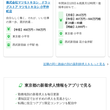
株式会社マツモトキヨシ ドラッ
年間休日120日＆残業月12時間！復
グストア マツモトキヨシ 小平仲
帰率100％で…
町店
【月収】28.0万円
自分らしく働く。それが、いい仕事
【年収】407万円～550万円程
の第一歩。選択的週…
度 24歳～40歳
【時給】2,000円～
【年収】458万円～700万円
東京都 小平市
東京都 小平市
西武新宿線 花小金井駅
西武新宿線 小平駅 他
近隣の同じ路線の別の薬剤師求人をもっと見る
東京都の新着求人情報をアプリで見る
勤務地別の新着求人を毎日更新
通知設定でおすすめの求人を見逃さない
転職に役立つアプリ限定コンテンツを配信中