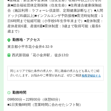
象■総合福祉団体定期保険（住友生命）■住商連合健康保険組
合（施設利用：ラフォーレ倶楽部、定期健康診断など）■人間
ドック(35歳以上)■インフルエンザ予防接種■育児時短制度：1
日6時間まで短縮可能（小学校6年生学年末まで）■産休制度：
産休産前6週、産後8週■育休制度：3歳まで取得可能（最長6
歳まで）
勤務地・アクセス
東京都小平市花小金井4-32-9
西武新宿線「花小金井駅」 徒歩13分
同じエリアで似た条件の求人や、同じ路線の求人なども喜んでご紹
介いたします。お悩みやご希望があれば、ぜひご相談ください。
無料で相談する
勤務時間
09時00分～22時00分（休憩60分）
■1日実働8時間（営業時間に合わせたシフト制）