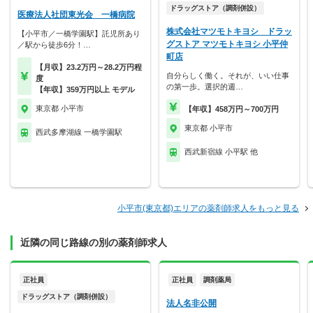
ドラッグストア（調剤併設）
医療法人社団東光会 一橋病院
株式会社マツモトキヨシ ドラッ
【小平市／一橋学園駅】託児所あり
グストア マツモトキヨシ 小平仲
／駅から徒歩6分！…
町店
【月収】23.2万円～28.2万円程
自分らしく働く。それが、いい仕事
度
の第一歩。選択的週…
【年収】359万円以上 モデル
東京都 小平市
【年収】458万円～700万円
東京都 小平市
西武多摩湖線 一橋学園駅
西武新宿線 小平駅 他
小平市(東京都)エリアの薬剤師求人をもっと見る
近隣の同じ路線の別の薬剤師求人
正社員
正社員
調剤薬局
ドラッグストア（調剤併設）
法人名非公開