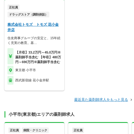
正社員
ドラッグストア（調剤併設）
株式会社トモズ トモズ 花小金
井店
住友商事グループの安定と、15年続
く充実の教育。基…
【月収】33.2万円～45.0万円※
薬剤師手当含む 【年収】480万
円～690万円※薬剤師手当含む
東京都 小平市
西武新宿線 花小金井駅
最近見た薬剤師求人をもっと見る
小平市(東京都)エリアの薬剤師求人
正社員
病院・クリニック
正社員