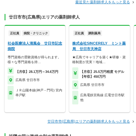
最近見た薬剤師求人をもっと見る
廿日市市(広島県)エリアの薬剤師求人
正社員
病院・クリニック
正社員
調剤薬局
社会医療法人清風会 廿日市記念
株式会社SINCERELY ミント薬
病院
局 廿日市天神店
専門資格の受験資格が得られます。
★広島でキャリアを築く★研修・資
様々な専門資格を持…
格制度が充実！地域…
【月収】28.1万円～34.6万円
【月収】25.5万円程度 モデル
【年収】450万円
広島県 廿日市市
広島県 廿日市市
ＪＲ山陽本線(神戸－門司) 宮内
串戸駅
広島電鉄宮島線 広電廿日市駅
他
廿日市市(広島県)エリアの薬剤師求人をもっと見る