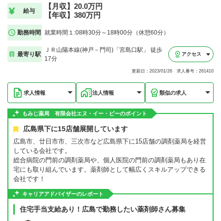
【月収】20.0万円
給与
【年収】380万円
勤務時間
就業時間１:08時30分～18時00分（休憩60分）
ＪＲ山陽本線(神戸－門司)「宮島口駅」 徒歩
最寄り駅
アクセス
17分
更新日：2023/01/26 求人番号：261410
求人情報
法人情報
類似の求人
もみじ薬局 有限会社エヌ・イー・ピーのポイント
広島県下に15店舗展開しています
広島市、廿日市市、三次市など広島県下に15店舗の調剤薬局を経営
している会社です。
総合病院の門前の調剤薬局や、個人医院の門前の調剤薬局もあり在
宅にも取り組んでいます。薬剤師として幅広くスキルアップできる
会社です！
キャリアアドバイザーのレポート
住宅手当支給あり！広島で勤務したい薬剤師さん募集