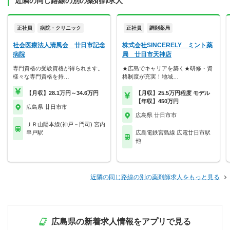
近隣の同じ路線の別の薬剤師求人
正社員
病院・クリニック
正社員
調剤薬局
社会医療法人清風会 廿日市記念
株式会社SINCERELY ミント薬
病院
局 廿日市天神店
専門資格の受験資格が得られます。
★広島でキャリアを築く★研修・資
様々な専門資格を持…
格制度が充実！地域…
【月収】28.1万円～34.6万円
【月収】25.5万円程度 モデル
【年収】450万円
広島県 廿日市市
広島県 廿日市市
ＪＲ山陽本線(神戸－門司) 宮内
串戸駅
広島電鉄宮島線 広電廿日市駅
他
近隣の同じ路線の別の薬剤師求人をもっと見る
広島県の新着求人情報をアプリで見る