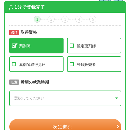
1分で登録完了
1
2
3
4
5
取得資格
必須
必須
薬剤師
認定薬剤師
薬剤師取得見込
登録販売者
取得予定年
希望の就業時期
必須
任意
年 3月
次に進む