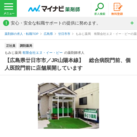
!
安心・安全な転職サポートの提供に努めます。
薬剤師の求人・転職TOP
広島県
廿日市市
もみじ薬局 有限会社エヌ・イー・ピーの薬
正社員
調剤薬局
もみじ薬局
有限会社エヌ・イー・ピー
の薬剤師求人
【広島県廿日市市／JR山陽本線】 総合病院門前、個
人医院門前に店舗展開しています