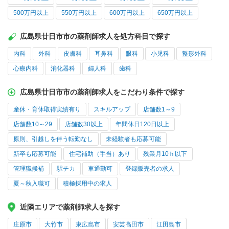
500万円以上
550万円以上
600万円以上
650万円以上
広島県廿日市市の薬剤師求人を処方科目で探す
内科
外科
皮膚科
耳鼻科
眼科
小児科
整形外科
心療内科
消化器科
婦人科
歯科
広島県廿日市市の薬剤師求人をこだわり条件で探す
産休・育休取得実績有り
スキルアップ
店舗数1～9
店舗数10～29
店舗数30以上
年間休日120日以上
原則、引越しを伴う転勤なし
未経験者も応募可能
新卒も応募可能
住宅補助（手当）あり
残業月10ｈ以下
管理職候補
駅チカ
車通勤可
登録販売者の求人
夏～秋入職可
積極採用中の求人
近隣エリアで薬剤師求人を探す
庄原市
大竹市
東広島市
安芸高田市
江田島市