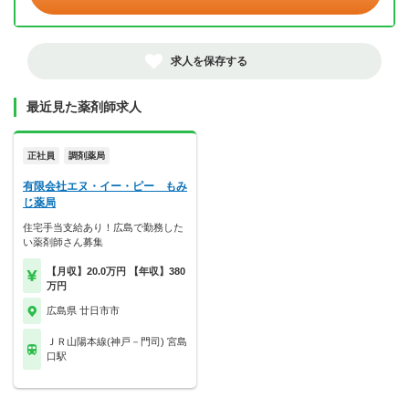
求人を保存する
最近見た薬剤師求人
正社員
調剤薬局
有限会社エヌ・イー・ピー もみ
じ薬局
住宅手当支給あり！広島で勤務した
い薬剤師さん募集
【月収】20.0万円 【年収】380
万円
広島県 廿日市市
ＪＲ山陽本線(神戸－門司) 宮島
口駅