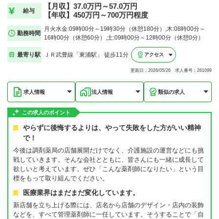
【月収】37.0万円～57.0万円
給与
【年収】450万円～700万円程度
月火水金:09時00分～19時30分（休憩180分）,木:08時00分～
勤務時間
16時00分（休憩60分）,土:09時00分～12時00分（休憩0分）
最寄り駅
ＪＲ武豊線「東浦駅」 徒歩11分
アクセス
更新日：2026/05/26 求人番号：261099
求人情報
法人情報
類似の求人
この求人のポイント
やらずに後悔するよりは、やって失敗をした方がいい精神
で！
今後は調剤薬局の店舗展開だけでなく、介護施設の運営などにも挑
戦していきます。そんな会社とともに、皆さんにも一緒に成長して
欲しいと考えています。ぜひ「こんな薬剤師になりたい」という目
標をもって取り組んでください。
医療業界はまだまだ変化しています。
新店舗を立ち上げる際には、店名から店舗のデザイン・店内の装飾
などを、すべて管理薬剤師に一任しています。そうすることで「自