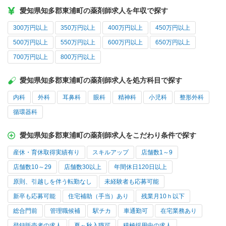
愛知県知多郡東浦町の薬剤師求人を年収で探す
300万円以上
350万円以上
400万円以上
450万円以上
500万円以上
550万円以上
600万円以上
650万円以上
700万円以上
800万円以上
愛知県知多郡東浦町の薬剤師求人を処方科目で探す
内科
外科
耳鼻科
眼科
精神科
小児科
整形外科
循環器科
愛知県知多郡東浦町の薬剤師求人をこだわり条件で探す
産休・育休取得実績有り
スキルアップ
店舗数1～9
店舗数10～29
店舗数30以上
年間休日120日以上
原則、引越しを伴う転勤なし
未経験者も応募可能
新卒も応募可能
住宅補助（手当）あり
残業月10ｈ以下
総合門前
管理職候補
駅チカ
車通勤可
在宅業務あり
登録販売者の求人
夏～秋入職可
積極採用中の求人