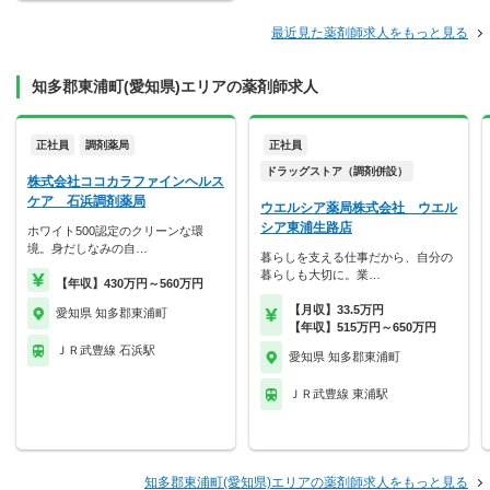
最近見た薬剤師求人をもっと見る
知多郡東浦町(愛知県)エリアの薬剤師求人
正社員
調剤薬局
正社員
ドラッグストア（調剤併設）
株式会社ココカラファインヘルス
ケア 石浜調剤薬局
ウエルシア薬局株式会社 ウエル
シア東浦生路店
ホワイト500認定のクリーンな環
境。身だしなみの自…
暮らしを支える仕事だから、自分の
暮らしも大切に。業…
【年収】430万円～560万円
【月収】33.5万円
愛知県 知多郡東浦町
【年収】515万円～650万円
ＪＲ武豊線 石浜駅
愛知県 知多郡東浦町
ＪＲ武豊線 東浦駅
知多郡東浦町(愛知県)エリアの薬剤師求人をもっと見る