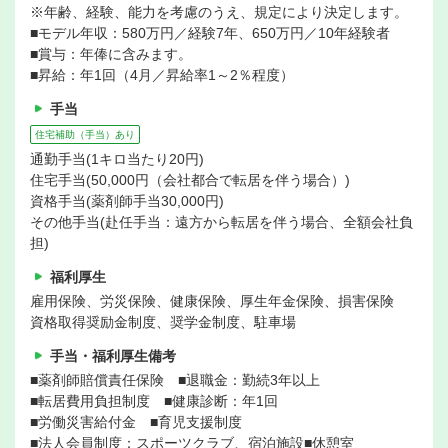
※年齢、経験、能力を考慮のうえ、規定により決定します。
■モデル年収：580万円／経験7年、650万円／10年経験者
■賞与：年俸に含みます。
■昇給：年1回（4月／昇給率1～2％程度）
手当
住宅補助（手当）あり
通勤手当(1キロ当たり20円)
住宅手当(50,000円（会社都合で転居を伴う場合）)
資格手当(薬剤師手当30,000円)
その他手当(赴任手当：遠方から転居を伴う場合、全額会社負
担)
福利厚生
雇用保険、労災保険、健康保険、厚生年金保険、損害保険
資格取得奨励金制度、奨学金制度、駐車場
手当・福利厚生備考
■薬剤師賠償責任保険 ■退職金：勤続3年以上
■転居費用負担制度 ■健康診断：年1回
■労働災害給付金 ■育児支援制度
■法人会員制度：スポーツクラブ、宿泊施設■休憩室