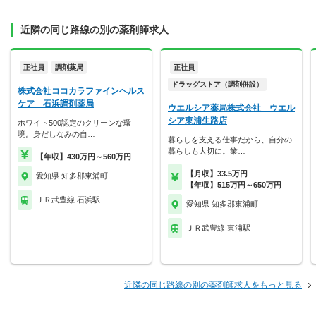
近隣の同じ路線の別の薬剤師求人
正社員
調剤薬局
正社員
ドラッグストア（調剤併設）
株式会社ココカラファインヘルス
ケア 石浜調剤薬局
ウエルシア薬局株式会社 ウエル
シア東浦生路店
ホワイト500認定のクリーンな環
境。身だしなみの自…
暮らしを支える仕事だから、自分の
暮らしも大切に。業…
【年収】430万円～560万円
【月収】33.5万円
愛知県 知多郡東浦町
【年収】515万円～650万円
ＪＲ武豊線 石浜駅
愛知県 知多郡東浦町
ＪＲ武豊線 東浦駅
近隣の同じ路線の別の薬剤師求人をもっと見る