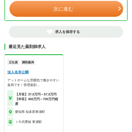
次に進む
求人を保存する
最近見た薬剤師求人
正社員
調剤薬局
法人名非公開
アットホームな雰囲気で働きやすい
薬局です！管理薬剤…
【月収】37.0万円～57.0万円
【年収】450万円～700万円程
度
愛知県 知多郡東浦町
ＪＲ武豊線 東浦駅