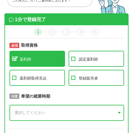
この求人についてご案内差し上げます！
1分で登録完了
1
2
3
4
5
取得資格
必須
必須
薬剤師
認定薬剤師
薬剤師取得見込
登録販売者
取得予定年
希望の就業時期
必須
任意
年 3月