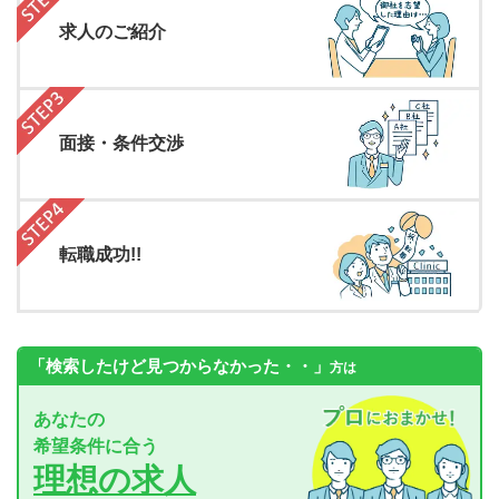
求人のご紹介
面接・条件交渉
転職成功!!
「検索したけど見つからなかった・・」
方は
あなたの
希望条件に合う
理想の求人