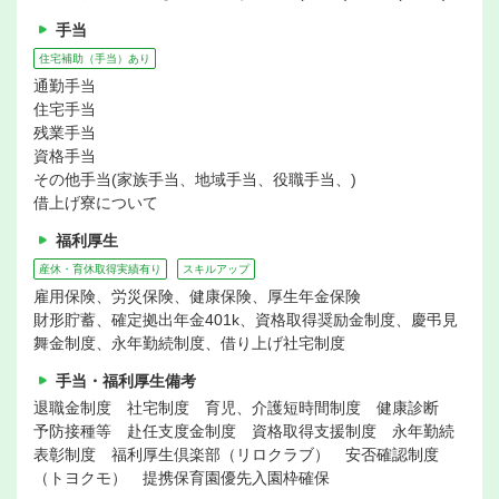
手当
住宅補助（手当）あり
通勤手当
住宅手当
残業手当
資格手当
その他手当(家族手当、地域手当、役職手当、)
借上げ寮について
福利厚生
産休・育休取得実績有り
スキルアップ
雇用保険、労災保険、健康保険、厚生年金保険
財形貯蓄、確定拠出年金401k、資格取得奨励金制度、慶弔見
舞金制度、永年勤続制度、借り上げ社宅制度
手当・福利厚生備考
退職金制度 社宅制度 育児、介護短時間制度 健康診断
予防接種等 赴任支度金制度 資格取得支援制度 永年勤続
表彰制度 福利厚生倶楽部（リロクラブ） 安否確認制度
（トヨクモ） 提携保育園優先入園枠確保