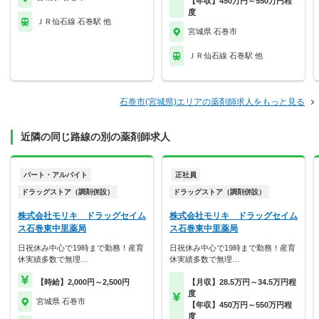
【年収】450万円～550万円程
度
ＪＲ仙石線 石巻駅 他
宮城県 石巻市
ＪＲ仙石線 石巻駅 他
石巻市(宮城県)エリアの薬剤師求人をもっと見る
近隣の同じ路線の別の薬剤師求人
パート・アルバイト
正社員
ドラッグストア（調剤併設）
ドラッグストア（調剤併設）
株式会社モリキ ドラッグセイム
株式会社モリキ ドラッグセイム
ス石巻東中里薬局
ス石巻東中里薬局
日祝休み中心で19時まで勤務！産育
日祝休み中心で19時まで勤務！産育
休実績多数で無理…
休実績多数で無理…
【時給】2,000円～2,500円
【月収】28.5万円～34.5万円程
度
宮城県 石巻市
【年収】450万円～550万円程
度