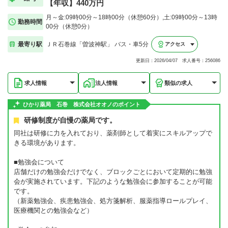
【年収】440万円
月～金:09時00分～18時00分（休憩60分）,土:09時00分～13時
勤務時間
00分（休憩0分）
最寄り駅
ＪＲ石巻線「曽波神駅」 バス・車5分
アクセス
更新日：2026/04/07 求人番号：256086
求人情報
法人情報
類似の求人
ひかり薬局 石巻 株式会社オオノのポイント
研修制度が自慢の薬局です。
同社は研修に力を入れており、薬剤師として着実にスキルアップで
きる環境があります。
■勉強会について
店舗だけの勉強会だけでなく、ブロックごとにおいて定期的に勉強
会が実施されています。下記のような勉強会に参加することが可能
です。
（新薬勉強会、疾患勉強会、処方箋解析、服薬指導ロールプレイ、
医療機関との勉強会など）