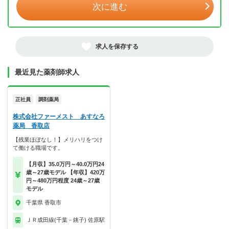
次に進む
求人を保存する
最近見た薬剤師求人
正社員
調剤薬局
株式会社ファーメスト あすなろ
薬局 香取店
【残業ほぼなし！】メリハリをつけ
て働ける職場です。
【月収】35.0万円～40.0万円24
歳～27歳モデル 【年収】420万
円～480万円程度 24歳～27歳
モデル
千葉県 香取市
ＪＲ成田線(千葉－銚子) 佐原駅