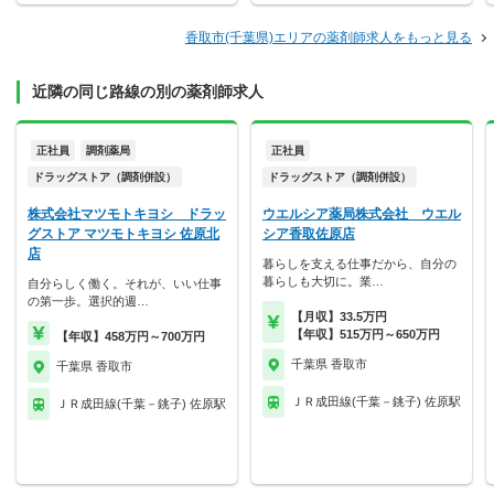
香取市(千葉県)エリアの薬剤師求人をもっと見る
近隣の同じ路線の別の薬剤師求人
正社員
調剤薬局
正社員
ドラッグストア（調剤併設）
ドラッグストア（調剤併設）
株式会社マツモトキヨシ ドラッ
ウエルシア薬局株式会社 ウエル
グストア マツモトキヨシ 佐原北
シア香取佐原店
店
暮らしを支える仕事だから、自分の
暮らしも大切に。業…
自分らしく働く。それが、いい仕事
の第一歩。選択的週…
【月収】33.5万円
【年収】515万円～650万円
【年収】458万円～700万円
千葉県 香取市
千葉県 香取市
ＪＲ成田線(千葉－銚子) 佐原駅
ＪＲ成田線(千葉－銚子) 佐原駅