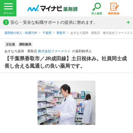
!
安心・安全な転職サポートの提供に努めます。
薬剤師の求人・転職TOP
千葉県
香取市
あすなろ薬局 香取店 株式会社ファーメスト
正社員
調剤薬局
あすなろ薬局 香取店
株式会社ファーメスト
の薬剤師求人
【千葉県香取市／JR成田線】土日祝休み。社員同士成
長し合える風通しの良い薬局です。