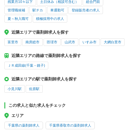
残業月10ｈ以下
土日休み（相談可含む）
総合門前
管理職候補
駅チカ
車通勤可
登録販売者の求人
夏～秋入職可
積極採用中の求人
近隣エリアで薬剤師求人を探す
富里市
南房総市
匝瑳市
山武市
いすみ市
大網白里市
近隣エリアの路線で薬剤師求人を探す
ＪＲ成田線(千葉－銚子)
近隣エリアの駅で薬剤師求人を探す
小見川駅
佐原駅
この求人と似た求人をチェック
エリア
千葉県の薬剤師求人
千葉県香取市の薬剤師求人