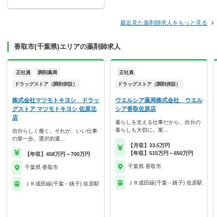
最近見た薬剤師求人をもっと見る
香取市(千葉県)エリアの薬剤師求人
正社員
調剤薬局
正社員
ドラッグストア（調剤併設）
ドラッグストア（調剤併設）
株式会社マツモトキヨシ ドラッ
ウエルシア薬局株式会社 ウエル
グストア マツモトキヨシ 佐原北
シア香取佐原店
店
暮らしを支える仕事だから、自分の
暮らしも大切に。業…
自分らしく働く。それが、いい仕事
の第一歩。選択的週…
【月収】33.5万円
【年収】515万円～650万円
【年収】458万円～700万円
千葉県 香取市
千葉県 香取市
ＪＲ成田線(千葉－銚子) 佐原駅
ＪＲ成田線(千葉－銚子) 佐原駅