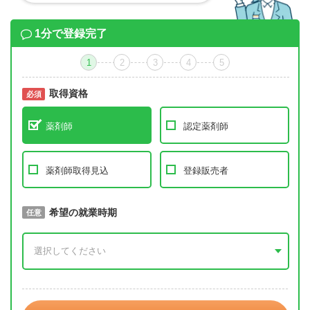
1分で登録完了
1
2
3
4
5
取得資格
必須
必須
薬剤師
認定薬剤師
薬剤師取得見込
登録販売者
取得予定年
希望の就業時期
必須
任意
年 3月