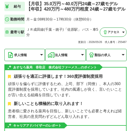
【月収】35.0万円～40.0万円24歳～27歳モデル
給与
【年収】420万円～480万円程度 24歳～27歳モデル
勤務時間
月～金:08時30分～17時30分（休憩60分）
ＪＲ成田線(千葉－銚子)「佐原駅」 バス・車5
最寄り駅
アクセス
分
更新日：2026/05/26 求人番号：255487
求人情報
法人情報
類似の求人
あすなろ薬局 香取店 株式会社ファーメス…のポイント
頑張りを適正に評価します！360度評価制度採用
頑張りを偏らずに評価するため、上司、部下（同僚）、本人の360
度評価制度を採用しています。社内の風通しが良く、言いたいこと
が言い合える組織を目指しています。
新しいことも積極的に取り入れます！
患者様に愛される薬局を目指し、新しいことでも必要と考えれば経
営者、社員の意見問わずどんどん取り入れます。
キャリアアドバイザーのレポート