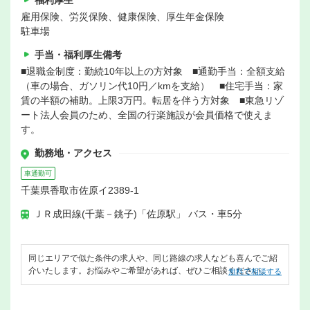
福利厚生
雇用保険、労災保険、健康保険、厚生年金保険
駐車場
手当・福利厚生備考
■退職金制度：勤続10年以上の方対象 ■通勤手当：全額支給
（車の場合、ガソリン代10円／kmを支給） ■住宅手当：家
賃の半額の補助。上限3万円。転居を伴う方対象 ■東急リゾ
ート法人会員のため、全国の行楽施設が会員価格で使えま
す。
勤務地・アクセス
車通勤可
千葉県香取市佐原イ2389-1
ＪＲ成田線(千葉－銚子)「佐原駅」 バス・車5分
同じエリアで似た条件の求人や、同じ路線の求人なども喜んでご紹
介いたします。お悩みやご希望があれば、ぜひご相談ください。
無料で相談する