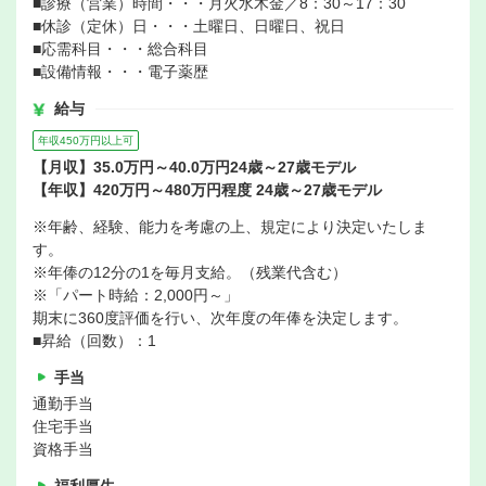
■診療（営業）時間・・・月火水木金／8：30～17：30
■休診（定休）日・・・土曜日、日曜日、祝日
■応需科目・・・総合科目
■設備情報・・・電子薬歴
給与
年収450万円以上可
【月収】35.0万円～40.0万円24歳～27歳モデル
【年収】420万円～480万円程度 24歳～27歳モデル
※年齢、経験、能力を考慮の上、規定により決定いたしま
す。
※年俸の12分の1を毎月支給。（残業代含む）
※「パート時給：2,000円～」
期末に360度評価を行い、次年度の年俸を決定します。
■昇給（回数）：1
手当
通勤手当
住宅手当
資格手当