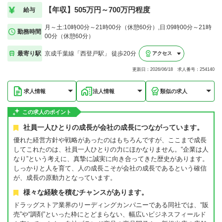
【年収】505万円～700万円程度
給与
月～土:10時00分～21時00分（休憩60分）,日:09時00分～21時
勤務時間
00分（休憩60分）
最寄り駅
京成千葉線「西登戸駅」 徒歩20分
アクセス
更新日：2026/06/18 求人番号：254140
求人情報
法人情報
類似の求人
この求人のポイント
社員一人ひとりの成長が会社の成長につながっています。
優れた経営方針や戦略があったのはもちろんですが、ここまで成長
してこれたのは、社員一人ひとりの力にほかなりません。“企業は人
なり”という考えに、真摯に誠実に向き合ってきた歴史があります。
しっかりと人を育て、人の成長こそが会社の成長であるという確信
が、成長の原動力となっています。
様々な経験を積むチャンスがあります。
ドラッグストア業界のリーディングカンパニーである同社では、“販
売”や“調剤”といった枠にとどまらない、幅広いビジネスフィールド