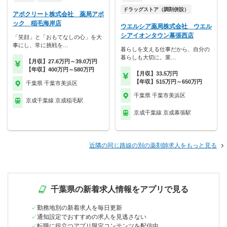
ドラッグストア（調剤併設）
アポクリート株式会社 薬局アポ
ック 稲毛海岸店
ウエルシア薬局株式会社 ウエル
シアイオンタウン幕張西店
「笑顔」と「おもてなしの心」を大
事にし、常に挑戦を…
暮らしを支える仕事だから、自分の
暮らしも大切に。業…
【月収】27.6万円～39.0万円
【年収】400万円～580万円
【月収】33.5万円
【年収】515万円～650万円
千葉県 千葉市美浜区
千葉県 千葉市美浜区
京成千葉線 京成稲毛駅
京成千葉線 京成幕張駅
近隣の同じ路線の別の薬剤師求人をもっと見る
千葉県の新着求人情報をアプリで見る
勤務地別の新着求人を毎日更新
通知設定でおすすめの求人を見逃さない
転職に役立つアプリ限定コンテンツを配信中