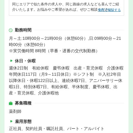
同じエリアで似た条件の求人や、同じ路線の求人なども喜んでご紹
介いたします。お悩みやご希望があれば、ぜひご相談ください。
無料で相談する
勤務時間
月～土:10時00分～21時00分（休憩60分）,日:09時00分～21
時00分（休憩60分）
※実労働時間 8時間（早番・遅番の交代制勤務）
休日・休暇
週休2日制 有給休暇 慶弔休暇 出産・育児休暇 介護休暇
年間休日117日（月9～11日休日）※シフト制 ※入社2年目
以降休日・休暇122日以上、連続休暇7日、アニバーサリー休
暇1日、特別休暇7日、有給休暇、半休制度、慶弔休暇、出
産・育児休暇、介護休暇他
募集職種
薬剤師
雇用形態
正社員、契約社員・嘱託社員、パート・アルバイト