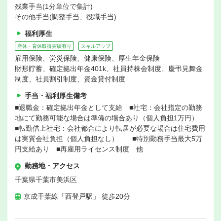
残業手当(1分単位で集計)
その他手当(調整手当、役職手当)
福利厚生
産休・育休取得実績有り
スキルアップ
雇用保険、労災保険、健康保険、厚生年金保険
財形貯蓄、確定拠出年金401k、社員持株会制度、慶弔見舞金
制度、社員割引制度、資金貸付制度
手当・福利厚生備考
■退職金：確定拠出年金として支給 ■社宅：会社指定の勤務
地にて勤務可能な場合は準備の場合あり（個人負担1万円）
■転勤借上社宅：会社都合により転居が必要な場合は住宅費用
は実質会社負担（個人負担なし） ■特別勤務手当最大5万
円支給あり ■再雇用ライセンス制度 他
勤務地・アクセス
千葉県千葉市美浜区
京成千葉線「西登戸駅」 徒歩20分