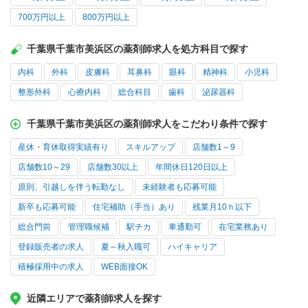
700万円以上
800万円以上
千葉県千葉市美浜区の薬剤師求人を処方科目で探す
内科
外科
皮膚科
耳鼻科
眼科
精神科
小児科
整形外科
心療内科
総合科目
歯科
泌尿器科
千葉県千葉市美浜区の薬剤師求人をこだわり条件で探す
産休・育休取得実績有り
スキルアップ
店舗数1～9
店舗数10～29
店舗数30以上
年間休日120日以上
原則、引越しを伴う転勤なし
未経験者も応募可能
新卒も応募可能
住宅補助（手当）あり
残業月10ｈ以下
総合門前
管理職候補
駅チカ
車通勤可
在宅業務あり
登録販売者の求人
夏～秋入職可
ハイキャリア
積極採用中の求人
WEB面接OK
近隣エリアで薬剤師求人を探す