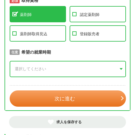
取得資格
必須
必須
薬剤師
認定薬剤師
薬剤師取得見込
登録販売者
取得予定年
希望の就業時期
必須
任意
年 3月
次に進む
求人を保存する