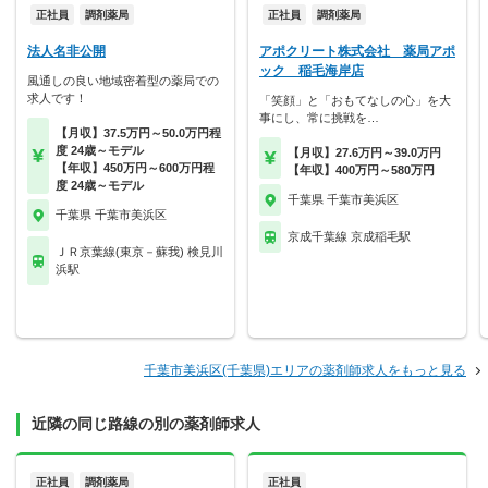
正社員
調剤薬局
正社員
調剤薬局
法人名非公開
アポクリート株式会社 薬局アポ
ック 稲毛海岸店
風通しの良い地域密着型の薬局での
求人です！
「笑顔」と「おもてなしの心」を大
事にし、常に挑戦を…
【月収】37.5万円～50.0万円程
度 24歳～モデル
【月収】27.6万円～39.0万円
【年収】450万円～600万円程
【年収】400万円～580万円
度 24歳～モデル
千葉県 千葉市美浜区
千葉県 千葉市美浜区
京成千葉線 京成稲毛駅
ＪＲ京葉線(東京－蘇我) 検見川
浜駅
千葉市美浜区(千葉県)エリアの薬剤師求人をもっと見る
近隣の同じ路線の別の薬剤師求人
正社員
調剤薬局
正社員