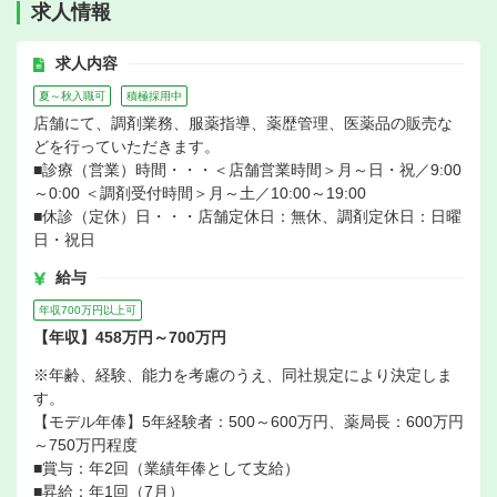
求人情報
求人内容
夏～秋入職可
積極採用中
店舗にて、調剤業務、服薬指導、薬歴管理、医薬品の販売な
どを行っていただきます。
■診療（営業）時間・・・＜店舗営業時間＞月～日・祝／9:00
～0:00 ＜調剤受付時間＞月～土／10:00～19:00
■休診（定休）日・・・店舗定休日：無休、調剤定休日：日曜
日・祝日
給与
年収700万円以上可
【年収】458万円～700万円
※年齢、経験、能力を考慮のうえ、同社規定により決定しま
す。
【モデル年俸】5年経験者：500～600万円、薬局長：600万円
～750万円程度
■賞与：年2回（業績年俸として支給）
■昇給：年1回（7月）