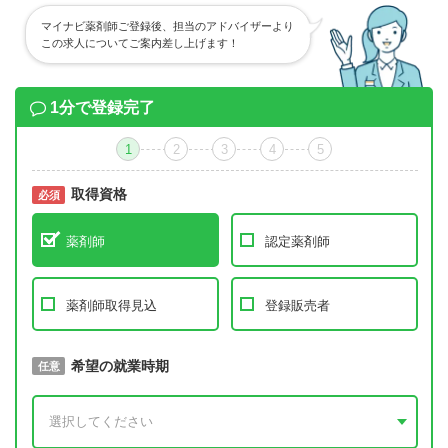
マイナビ薬剤師ご登録後、担当のアドバイザーより
この求人についてご案内差し上げます！
1分で登録完了
1
2
3
4
5
取得資格
必須
必須
薬剤師
認定薬剤師
薬剤師取得見込
登録販売者
取得予定年
希望の就業時期
必須
任意