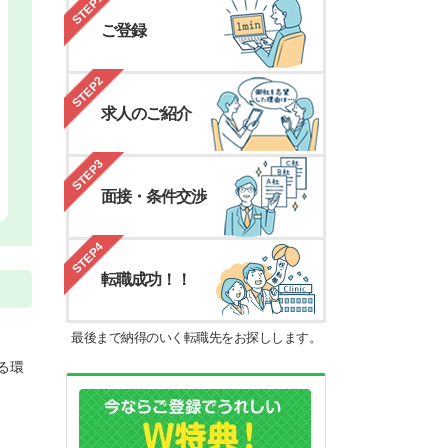
STEP1
ご登録
STEP2
求人のご紹介
STEP3
面接・条件交渉
STEP4
転職成功！！
最後まで納得のいく転職先をお探しします。
る環