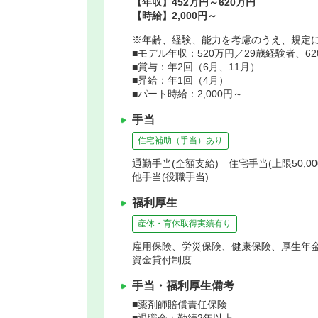
【年収】452万円～620万円
【時給】2,000円～
※年齢、経験、能力を考慮のうえ、規定
■モデル年収：520万円／29歳経験者、6
■賞与：年2回（6月、11月）
■昇給：年1回（4月）
■パート時給：2,000円～
手当
住宅補助（手当）あり
通勤手当(全額支給) 住宅手当(上限50,0
他手当(役職手当)
福利厚生
産休・育休取得実績有り
雇用保険、労災保険、健康保険、厚生年
資金貸付制度
手当・福利厚生備考
■薬剤師賠償責任保険
■退職金：勤続2年以上