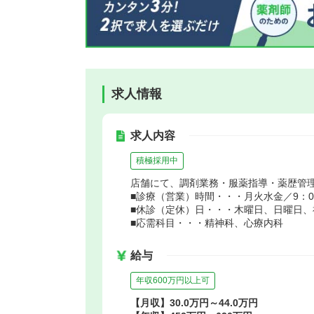
求人情報
求人内容
積極採用中
店舗にて、調剤業務・服薬指導・薬歴管
■診療（営業）時間・・・月火水金／9：00～
■休診（定休）日・・・木曜日、日曜日、
■応需科目・・・精神科、心療内科
給与
年収600万円以上可
【月収】30.0万円～44.0万円