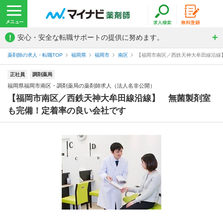
!
安心・安全な転職サポートの提供に努めます。
薬剤師の求人・転職TOP
福岡県
福岡市
南区
【福岡市南区／西鉄天神大牟田線沿線】
正社員
調剤薬局
福岡県福岡市南区・調剤薬局の薬剤師求人（法人名非公開）
【福岡市南区／西鉄天神大牟田線沿線】 無菌製剤室
も完備！定着率の良い会社です