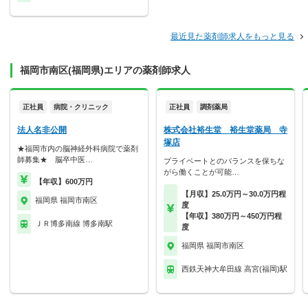
最近見た薬剤師求人をもっと見る
福岡市南区(福岡県)エリアの薬剤師求人
正社員
病院・クリニック
正社員
調剤薬局
法人名非公開
株式会社裕生堂 裕生堂薬局 寺
塚店
★福岡市内の脳神経外科病院で薬剤
師募集★ 脳卒中医…
プライベートとのバランスを保ちな
がら働くことが可能…
【年収】600万円
【月収】25.0万円～30.0万円程
福岡県 福岡市南区
度
【年収】380万円～450万円程
ＪＲ博多南線 博多南駅
度
福岡県 福岡市南区
西鉄天神大牟田線 高宮(福岡)駅