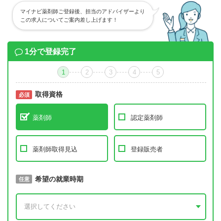
マイナビ薬剤師ご登録後、担当のアドバイザーより
この求人についてご案内差し上げます！
1分で登録完了
1
2
3
4
5
取得資格
必須
必須
薬剤師
認定薬剤師
薬剤師取得見込
登録販売者
取得予定年
希望の就業時期
必須
任意