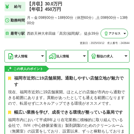
【月収】30.0万円
給与
【年収】450万円
月～金:09時00分～18時00分（休憩60分）,土:09時00分～13時
勤務時間
00分
最寄り駅
西鉄天神大牟田線「高宮(福岡)駅」 徒歩39分
アクセス
更新日：2025/03/12 求人番号：243644
求人情報
法人情報
類似の求人
この求人のポイント
福岡市近郊に19店舗展開。通勤しやすい店舗立地が魅力で
す
現在、福岡市近郊に19店舗展開。ほとんどの店舗が市内から通勤で
きる範囲にあります。異動があったとしても通える範囲になります
ので、転居せずにスキルアップできる環境がオススメです。
幅広い業務を学び、成長できる環境が整っている薬局です
福岡市内において平成8年より在宅業務に積極的に取り組んでいる
会社で、IVH（中心静脈栄養法）製剤調製のためのクリーンルーム
（無菌室）の設置をしており、設置以来、ずっと稼動もしておりま