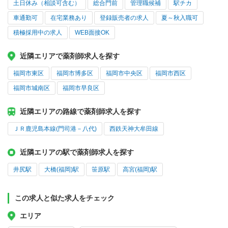
土日休み（相談可含む）
総合門前
管理職候補
駅チカ
車通勤可
在宅業務あり
登録販売者の求人
夏～秋入職可
積極採用中の求人
WEB面接OK
近隣エリアで薬剤師求人を探す
福岡市東区
福岡市博多区
福岡市中央区
福岡市西区
福岡市城南区
福岡市早良区
近隣エリアの路線で薬剤師求人を探す
ＪＲ鹿児島本線(門司港－八代)
西鉄天神大牟田線
近隣エリアの駅で薬剤師求人を探す
井尻駅
大橋(福岡)駅
笹原駅
高宮(福岡)駅
この求人と似た求人をチェック
エリア