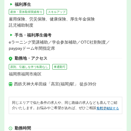
福利厚生
産休・育休取得実績有り
スキルアップ
雇用保険、労災保険、健康保険、厚生年金保険
託児補助制度
手当・福利厚生備考
eラーニング受講補助／学会参加補助／OTC社割制度／
paypayドーム年間指定席
勤務地・アクセス
原則、引越しを伴う転勤なし
車通勤可
福岡県福岡市南区
西鉄天神大牟田線「高宮(福岡)駅」 徒歩39分
同じエリアで似た条件の求人や、同じ路線の求人なども喜んでご紹
介いたします。お悩みやご希望があれば、ぜひご相談ください。
無料で相談する
勤務時間