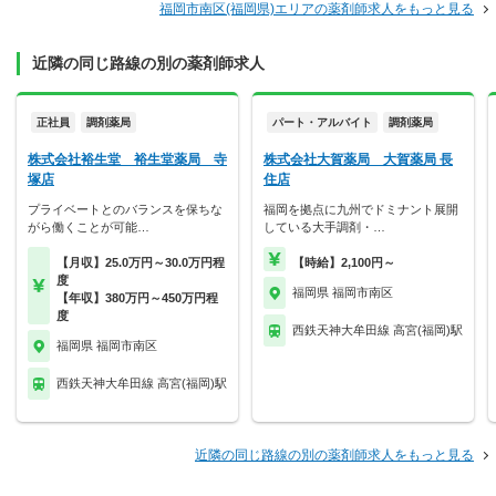
福岡市南区(福岡県)エリアの薬剤師求人をもっと見る
近隣の同じ路線の別の薬剤師求人
正社員
調剤薬局
パート・アルバイト
調剤薬局
株式会社裕生堂 裕生堂薬局 寺
株式会社大賀薬局 大賀薬局 長
塚店
住店
プライベートとのバランスを保ちな
福岡を拠点に九州でドミナント展開
がら働くことが可能…
している大手調剤・…
【月収】25.0万円～30.0万円程
【時給】2,100円～
度
福岡県 福岡市南区
【年収】380万円～450万円程
度
西鉄天神大牟田線 高宮(福岡)駅
福岡県 福岡市南区
西鉄天神大牟田線 高宮(福岡)駅
近隣の同じ路線の別の薬剤師求人をもっと見る