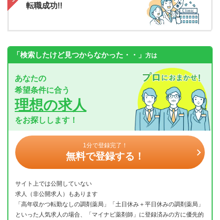
転職成功!!
「検索したけど見つからなかった・・」
方は
あなたの
希望条件に合う
理想の求人
をお探しします！
1分で登録完了！
無料で登録する！
サイト上では公開していない
求人（非公開求人）もあります
「高年収かつ転勤なしの調剤薬局」「土日休み＋平日休みの調剤薬局」
といった人気求人の場合、「マイナビ薬剤師」に登録済みの方に優先的