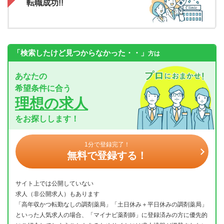
転職成功!!
「検索したけど見つからなかった・・」
方は
あなたの
希望条件に合う
理想の求人
をお探しします！
1分で登録完了！
無料で登録する！
サイト上では公開していない
求人（非公開求人）もあります
「高年収かつ転勤なしの調剤薬局」「土日休み＋平日休みの調剤薬局」
といった人気求人の場合、「マイナビ薬剤師」に登録済みの方に優先的