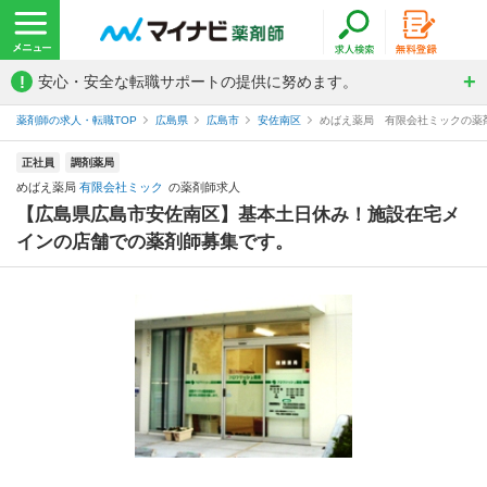
!
安心・安全な転職サポートの提供に努めます。
薬剤師の求人・転職TOP
広島県
広島市
安佐南区
めばえ薬局 有限会社ミックの薬
正社員
調剤薬局
めばえ薬局
有限会社ミック
の薬剤師求人
【広島県広島市安佐南区】基本土日休み！施設在宅メ
インの店舗での薬剤師募集です。