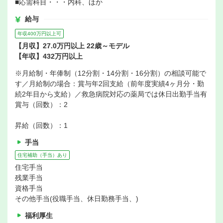
■応需科目・・・内科、ほか
給与
年収400万円以上可
【月収】27.0万円以上 22歳～モデル
【年収】432万円以上
※月給制・年俸制（12分割・14分割・16分割）の相談可能で
す／月給制の場合：賞与年2回支給（前年度実績4ヶ月分・勤
続2年目から支給）／救急病院対応の薬局では休日出勤手当有
賞与（回数）：2
昇給（回数）：1
手当
住宅補助（手当）あり
住宅手当
残業手当
資格手当
その他手当(役職手当、休日勤務手当、)
福利厚生