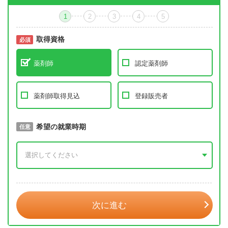
1
2
3
4
5
取得資格
必須
必須
薬剤師
認定薬剤師
薬剤師取得見込
登録販売者
取得予定年
希望の就業時期
必須
任意
年 3月
次に進む