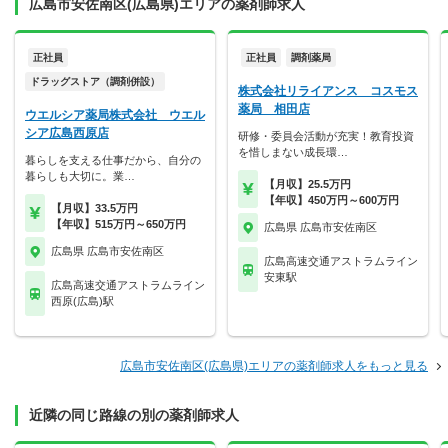
広島市安佐南区(広島県)エリアの薬剤師求人
正社員
正社員
調剤薬局
ドラッグストア（調剤併設）
株式会社リライアンス コスモス
薬局 相田店
ウエルシア薬局株式会社 ウエル
シア広島西原店
研修・委員会活動が充実！教育投資
を惜しまない成長環…
暮らしを支える仕事だから、自分の
暮らしも大切に。業…
【月収】25.5万円
【年収】450万円～600万円
【月収】33.5万円
【年収】515万円～650万円
広島県 広島市安佐南区
広島県 広島市安佐南区
広島高速交通アストラムライン
安東駅
広島高速交通アストラムライン
西原(広島)駅
広島市安佐南区(広島県)エリアの薬剤師求人をもっと見る
近隣の同じ路線の別の薬剤師求人