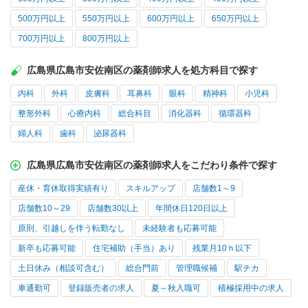
500万円以上
550万円以上
600万円以上
650万円以上
700万円以上
800万円以上
広島県広島市安佐南区の薬剤師求人を処方科目で探す
内科
外科
皮膚科
耳鼻科
眼科
精神科
小児科
整形外科
心療内科
総合科目
消化器科
循環器科
婦人科
歯科
泌尿器科
広島県広島市安佐南区の薬剤師求人をこだわり条件で探す
産休・育休取得実績有り
スキルアップ
店舗数1～9
店舗数10～29
店舗数30以上
年間休日120日以上
原則、引越しを伴う転勤なし
未経験者も応募可能
新卒も応募可能
住宅補助（手当）あり
残業月10ｈ以下
土日休み（相談可含む）
総合門前
管理職候補
駅チカ
車通勤可
登録販売者の求人
夏～秋入職可
積極採用中の求人