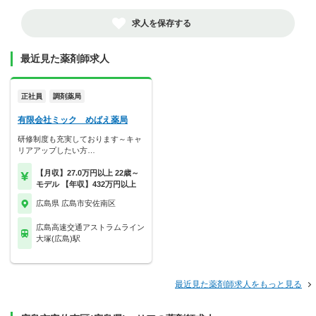
求人を保存する
最近見た薬剤師求人
正社員
調剤薬局
有限会社ミック めばえ薬局
研修制度も充実しております～キャ
リアアップしたい方…
【月収】27.0万円以上 22歳～
モデル 【年収】432万円以上
広島県 広島市安佐南区
広島高速交通アストラムライン
大塚(広島)駅
最近見た薬剤師求人をもっと見る