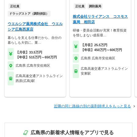
正社員
正社員
調剤薬局
ドラッグストア（調剤併設）
株式会社リライアンス コスモス
薬局 相田店
ウエルシア薬局株式会社 ウエル
シア広島西原店
研修・委員会活動が充実！教育投資
を惜しまない成長環…
暮らしを支える仕事だから、自分の
暮らしも大切に。業…
【月収】25.5万円
【年収】450万円～600万円
【月収】33.5万円
【年収】515万円～650万円
広島県 広島市安佐南区
広島県 広島市安佐南区
広島高速交通アストラムライン
安東駅
広島高速交通アストラムライン
西原(広島)駅
近隣の同じ路線の別の薬剤師求人をもっと見る
広島県の新着求人情報をアプリで見る