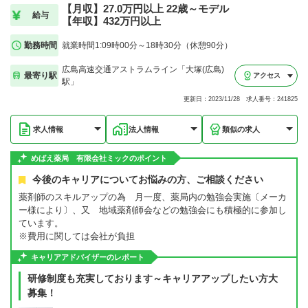
【月収】27.0万円以上 22歳～モデル
給与
【年収】432万円以上
勤務時間
就業時間1:09時00分～18時30分（休憩90分）
広島高速交通アストラムライン「大塚(広島)
最寄り駅
アクセス
駅」
更新日：2023/11/28 求人番号：241825
求人情報
法人情報
類似の求人
めばえ薬局 有限会社ミックのポイント
今後のキャリアについてお悩みの方、ご相談ください
薬剤師のスキルアップの為 月一度、薬局内の勉強会実施〔メーカ
ー様により〕、又 地域薬剤師会などの勉強会にも積極的に参加し
ています。
※費用に関しては会社が負担
キャリアアドバイザーのレポート
研修制度も充実しております～キャリアアップしたい方大
募集！