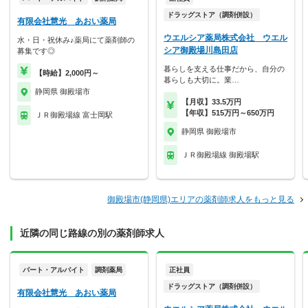
ドラッグストア（調剤併設）
有限会社慧光 あおい薬局
ウエルシア薬局株式会社 ウエル
水・日・祝休み♪薬局にて薬剤師の
シア御殿場川島田店
募集です◎
暮らしを支える仕事だから、自分の
【時給】2,000円～
暮らしも大切に。業…
静岡県 御殿場市
【月収】33.5万円
【年収】515万円～650万円
ＪＲ御殿場線 富士岡駅
静岡県 御殿場市
ＪＲ御殿場線 御殿場駅
御殿場市(静岡県)エリアの薬剤師求人をもっと見る
近隣の同じ路線の別の薬剤師求人
パート・アルバイト
調剤薬局
正社員
ドラッグストア（調剤併設）
有限会社慧光 あおい薬局