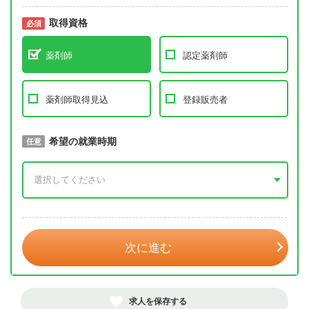
取得資格
必須
必須
薬剤師
認定薬剤師
薬剤師取得見込
登録販売者
取得予定年
希望の就業時期
必須
任意
年 3月
次に進む
求人を保存する