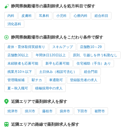
静岡県御殿場市の薬剤師求人を処方科目で探す
内科
皮膚科
耳鼻科
小児科
心療内科
総合科目
消化器科
静岡県御殿場市の薬剤師求人をこだわり条件で探す
産休・育休取得実績有り
スキルアップ
店舗数10～29
店舗数30以上
年間休日120日以上
原則、引越しを伴う転勤なし
未経験者も応募可能
新卒も応募可能
住宅補助（手当）あり
残業月10ｈ以下
土日休み（相談可含む）
総合門前
管理職候補
駅チカ
車通勤可
登録販売者の求人
夏～秋入職可
積極採用中の求人
近隣エリアで薬剤師求人を探す
焼津市
掛川市
藤枝市
袋井市
下田市
裾野市
近隣エリアの路線で薬剤師求人を探す