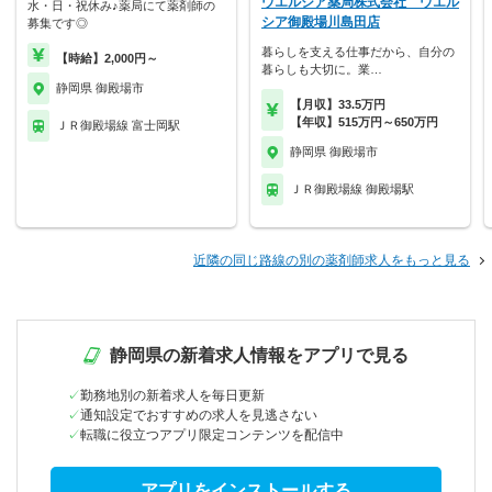
ウエルシア薬局株式会社 ウエル
水・日・祝休み♪薬局にて薬剤師の
シア御殿場川島田店
募集です◎
暮らしを支える仕事だから、自分の
【時給】2,000円～
暮らしも大切に。業…
静岡県 御殿場市
【月収】33.5万円
【年収】515万円～650万円
ＪＲ御殿場線 富士岡駅
静岡県 御殿場市
ＪＲ御殿場線 御殿場駅
近隣の同じ路線の別の薬剤師求人をもっと見る
静岡県の新着求人情報をアプリで見る
勤務地別の新着求人を毎日更新
通知設定でおすすめの求人を見逃さない
転職に役立つアプリ限定コンテンツを配信中
アプリをインストールする