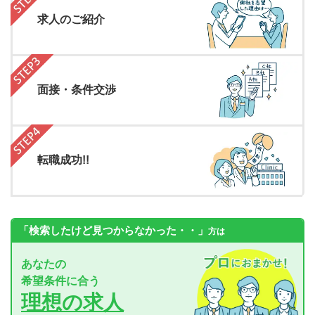
求人のご紹介
面接・条件交渉
転職成功!!
「検索したけど見つからなかった・・」
方は
あなたの
希望条件に合う
理想の求人