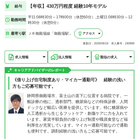
【年収】430万円程度 経験10年モデル
給与
平日:08時30分～17時00分（休憩60分）,土曜日:08時30分～12
勤務時間
時30分（休憩0分）
最寄り駅
ＪＲ御殿場線「御殿場駅」
アクセス
更新日：2026/06/19 求人番号：240689
求人情報
法人情報
類似の求人
キャリアアドバイザーのレポート
《借り上げ住宅制度あり・マイカー通勤可》 経験の浅い
方もご応募可能です。
静岡県御殿場市、富士山の直下に位置する病院です。一
般診療の他に、透析部門、糖尿病などの特殊診療、人間
ドックなど幅広い医療を提供しています。特に糖尿病や
人工透析から生じるフットケア・創傷ケアに力を入れて
います。家賃半額負担の借り上げ制度や職員食堂など福
利厚生が充実しています。マイカー通勤可能なので通勤
も便利です。調剤経験の浅い方もご応募可能です。