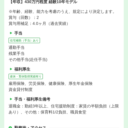
【年収】430万円程度 経験10年モデル
※年齢、経験、能力を考慮のうえ、規定により決定します。
賞与（回数）：2
賞与用補足：4.0ヶ月（過去実績）
手当
住宅補助（手当）あり
通勤手当
残業手当
その他手当(赴任手当)
福利厚生
産休・育休取得実績有り
雇用保険、労災保険、健康保険、厚生年金保険
資金貸付制度
手当・福利厚生備考
退職金：勤続3年以上、住宅援助制度：家賃の半額負担（上限
あり）、その他：保育料1/2負担、職員食堂
勤務地・アクセス