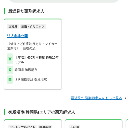
最近見た薬剤師求人
正社員
病院・クリニック
法人名非公開
《借り上げ住宅制度あり・マイカー
通勤可》 経験の浅…
【年収】430万円程度 経験10年
モデル
静岡県 御殿場市
ＪＲ御殿場線 御殿場駅
最近見た薬剤師求人をもっと見る
御殿場市(静岡県)エリアの薬剤師求人
パート・アルバイト
調剤薬局
正社員