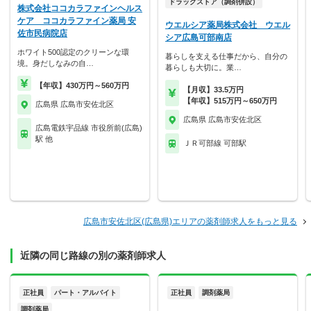
ドラッグストア（調剤併設）
株式会社ココカラファインヘルス
ケア ココカラファイン薬局 安
ウエルシア薬局株式会社 ウエル
佐市民病院店
シア広島可部南店
ホワイト500認定のクリーンな環
暮らしを支える仕事だから、自分の
境。身だしなみの自…
暮らしも大切に。業…
【年収】430万円～560万円
【月収】33.5万円
【年収】515万円～650万円
広島県 広島市安佐北区
広島県 広島市安佐北区
広島電鉄宇品線 市役所前(広島)
駅 他
ＪＲ可部線 可部駅
広島市安佐北区(広島県)エリアの薬剤師求人をもっと見る
近隣の同じ路線の別の薬剤師求人
正社員
パート・アルバイト
正社員
調剤薬局
調剤薬局