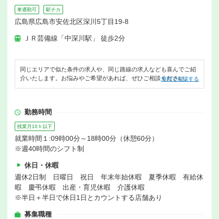
車通勤可
駅チカ
広島県広島市安佐北区深川5丁目19-8
ＪＲ芸備線「中深川駅」 徒歩2分
同じエリアで似た条件の求人や、同じ路線の求人なども喜んでご紹
介いたします。お悩みやご希望があれば、ぜひご相談ください。
無料で相談する
勤務時間
残業月10ｈ以下
就業時間１:09時00分～18時00分（休憩60分）
※週40時間のシフト制
休日・休暇
週休2日制 日曜日 祝日 年末年始休暇 夏季休暇 有給休
暇 慶弔休暇 出産・育児休暇 介護休暇
※半日＋半日で休日1日とカウントする店舗あり
募集職種