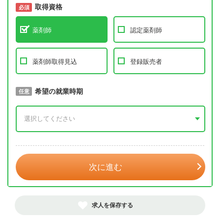
取得資格
必須
必須
薬剤師
認定薬剤師
薬剤師取得見込
登録販売者
取得予定年
希望の就業時期
必須
任意
年 3月
次に進む
求人を保存する