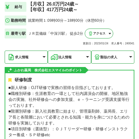
【月収】26.0万円24歳～
給与
【年収】417万円24歳～
勤務時間
就業時間１:09時00分～18時00分（休憩60分）
最寄り駅
ＪＲ芸備線「中深川駅」 徒歩2分
アクセス
更新日：2023/01/24 求人番号：240041
求人情報
法人情報
類似の求人
ふかわ薬局 株式会社エスマイルのポイント
研修制度
■新人研修：OJT研修で実務の習得を目指ざしております。
■職種別研修：生涯教育の一環として社内講演会の開催、地区勉強
会の実施、社外研修会への参加支援、ｅ－ラーニング受講支援等行
っております。
■階層別研修：新入社員教育に始まり、管理薬剤師、薬局長、エリ
ア長と各階層において必要とされる知識・能力を身につけるための
研修を実施しております。
■項目別研修（選抜型）：ＯＪＴリーダー研修・研修インストラク
ター養成・ＳＰ研修etc