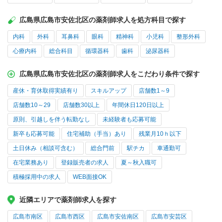
広島県広島市安佐北区の薬剤師求人を処方科目で探す
内科
外科
耳鼻科
眼科
精神科
小児科
整形外科
心療内科
総合科目
循環器科
歯科
泌尿器科
広島県広島市安佐北区の薬剤師求人をこだわり条件で探す
産休・育休取得実績有り
スキルアップ
店舗数1～9
店舗数10～29
店舗数30以上
年間休日120日以上
原則、引越しを伴う転勤なし
未経験者も応募可能
新卒も応募可能
住宅補助（手当）あり
残業月10ｈ以下
土日休み（相談可含む）
総合門前
駅チカ
車通勤可
在宅業務あり
登録販売者の求人
夏～秋入職可
積極採用中の求人
WEB面接OK
近隣エリアで薬剤師求人を探す
広島市南区
広島市西区
広島市安佐南区
広島市安芸区