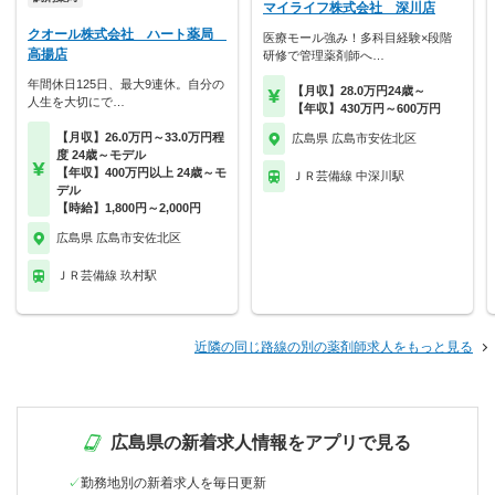
マイライフ株式会社 深川店
クオール株式会社 ハート薬局
医療モール強み！多科目経験×段階
高揚店
研修で管理薬剤師へ…
年間休日125日、最大9連休。自分の
【月収】28.0万円24歳～
人生を大切にで…
【年収】430万円～600万円
【月収】26.0万円～33.0万円程
広島県 広島市安佐北区
度 24歳～モデル
【年収】400万円以上 24歳～モ
ＪＲ芸備線 中深川駅
デル
【時給】1,800円～2,000円
広島県 広島市安佐北区
ＪＲ芸備線 玖村駅
近隣の同じ路線の別の薬剤師求人をもっと見る
広島県の新着求人情報をアプリで見る
勤務地別の新着求人を毎日更新