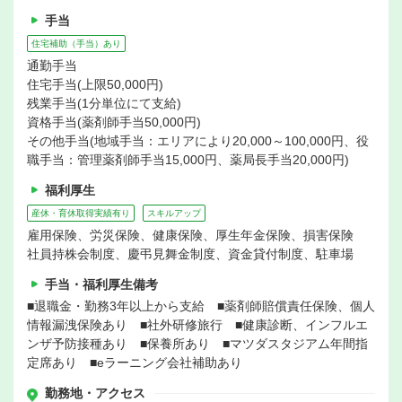
手当
住宅補助（手当）あり
通勤手当
住宅手当(上限50,000円)
残業手当(1分単位にて支給)
資格手当(薬剤師手当50,000円)
その他手当(地域手当：エリアにより20,000～100,000円、役
職手当：管理薬剤師手当15,000円、薬局長手当20,000円)
福利厚生
産休・育休取得実績有り
スキルアップ
雇用保険、労災保険、健康保険、厚生年金保険、損害保険
社員持株会制度、慶弔見舞金制度、資金貸付制度、駐車場
手当・福利厚生備考
■退職金・勤務3年以上から支給 ■薬剤師賠償責任保険、個人
情報漏洩保険あり ■社外研修旅行 ■健康診断、インフルエ
ンザ予防接種あり ■保養所あり ■マツダスタジアム年間指
定席あり ■eラーニング会社補助あり
勤務地・アクセス