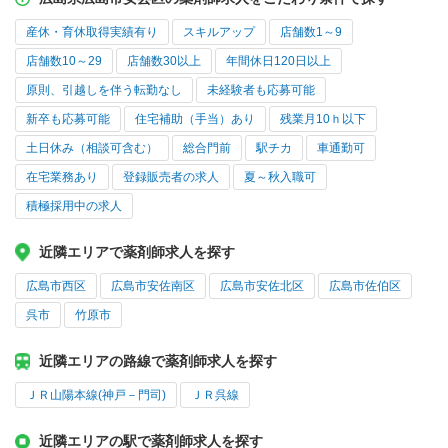
産休・育休取得実績有り
スキルアップ
店舗数1～9
店舗数10～29
店舗数30以上
年間休日120日以上
原則、引越しを伴う転勤なし
未経験者も応募可能
新卒も応募可能
住宅補助（手当）あり
残業月10ｈ以下
土日休み（相談可含む）
総合門前
駅チカ
車通勤可
在宅業務あり
登録販売者の求人
夏～秋入職可
積極採用中の求人
近隣エリアで薬剤師求人を探す
広島市西区
広島市安佐南区
広島市安佐北区
広島市佐伯区
呉市
竹原市
近隣エリアの路線で薬剤師求人を探す
ＪＲ山陽本線(神戸－門司)
ＪＲ呉線
近隣エリアの駅で薬剤師求人を探す