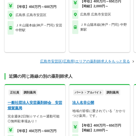
【年収】400万円～650万円
【時給】2,000円～
【年収】450万円～600万円
広島県 広島市安芸区
広島県 広島市安芸区
ＪＲ山陽本線(神戸－門司) 中野
ＪＲ山陽本線(神戸－門司) 安芸
東駅
中野駅
広島市安芸区(広島県)エリアの薬剤師求人をもっと見る
近隣の同じ路線の別の薬剤師求人
正社員
調剤薬局
パート・アルバイト
調剤薬局
一般社団法人安芸薬剤師会 安芸
法人名非公開
畑賀薬局
地域の皆様に愛されている「かかり
つけ薬局」です。
完全週休2日制☆マイカー通勤可能
◎無料駐車場あり！
【年収】400万円～650万円
【時給】2,000円～
【年収】450万円～600万円