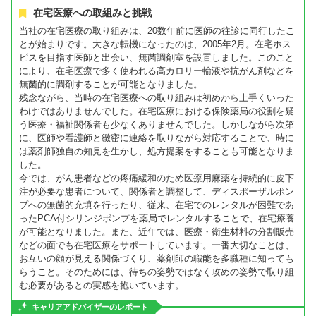
在宅医療への取組みと挑戦
当社の在宅医療の取り組みは、20数年前に医師の往診に同行したこ
とが始まりです。大きな転機になったのは、2005年2月。在宅ホス
ピスを目指す医師と出会い、無菌調剤室を設置しました。このこと
により、在宅医療で多く使われる高カロリー輸液や抗がん剤などを
無菌的に調剤することが可能となりました。
残念ながら、当時の在宅医療への取り組みは初めから上手くいった
わけではありませんでした。在宅医療における保険薬局の役割を疑
う医療・福祉関係者も少なくありませんでした。しかしながら次第
に、医師や看護師と緻密に連絡を取りながら対応することで、時に
は薬剤師独自の知見を生かし、処方提案をすることも可能となりま
した。
今では、がん患者などの疼痛緩和のため医療用麻薬を持続的に皮下
注が必要な患者について、関係者と調整して、ディスポーザルポン
プへの無菌的充填を行ったり、従来、在宅でのレンタルが困難であ
ったPCA付シリンジポンプを薬局でレンタルすることで、在宅療養
が可能となりました。また、近年では、医療・衛生材料の分割販売
などの面でも在宅医療をサポートしています。一番大切なことは、
お互いの顔が見える関係づくり、薬剤師の職能を多職種に知っても
らうこと。そのためには、待ちの姿勢ではなく攻めの姿勢で取り組
む必要があるとの実感を抱いています。
キャリアアドバイザーのレポート