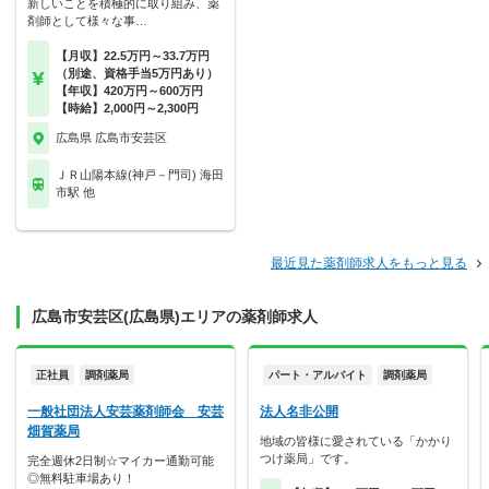
新しいことを積極的に取り組み、薬
剤師として様々な事…
【月収】22.5万円～33.7万円
（別途、資格手当5万円あり）
【年収】420万円～600万円
【時給】2,000円～2,300円
広島県 広島市安芸区
ＪＲ山陽本線(神戸－門司) 海田
市駅 他
最近見た薬剤師求人をもっと見る
広島市安芸区(広島県)エリアの薬剤師求人
正社員
調剤薬局
パート・アルバイト
調剤薬局
一般社団法人安芸薬剤師会 安芸
法人名非公開
畑賀薬局
地域の皆様に愛されている「かかり
つけ薬局」です。
完全週休2日制☆マイカー通勤可能
◎無料駐車場あり！