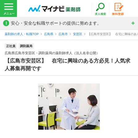
!
安心・安全な転職サポートの提供に努めます。
薬剤師の求人・転職TOP
広島県
広島市
安芸区
【広島市安芸区】 在宅に興味のある
正社員
調剤薬局
広島県広島市安芸区・調剤薬局の薬剤師求人（法人名非公開）
【広島市安芸区】 在宅に興味のある方必見！人気求
人募集再開です