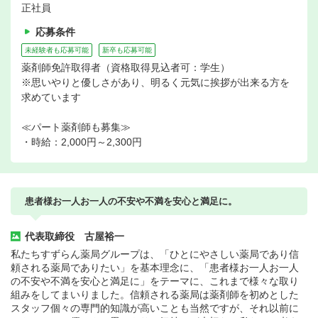
正社員
応募条件
未経験者も応募可能
新卒も応募可能
薬剤師免許取得者（資格取得見込者可：学生）
※思いやりと優しさがあり、明るく元気に挨拶が出来る方を
求めています
≪パート薬剤師も募集≫
・時給：2,000円～2,300円
患者様お一人お一人の不安や不満を安心と満足に。
代表取締役 古屋裕一
私たちすずらん薬局グループは、「ひとにやさしい薬局であり信
頼される薬局でありたい」を基本理念に、「患者様お一人お一人
の不安や不満を安心と満足に」をテーマに、これまで様々な取り
組みをしてまいりました。信頼される薬局は薬剤師を初めとした
スタッフ個々の専門的知識が高いことも当然ですが、それ以前に