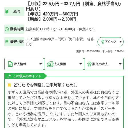
【月収】22.5万円～33.7万円（別途、資格手当5万
円あり）
給与
【年収】420万円～600万円
【時給】2,000円～2,300円
勤務時間
就業時間1:08時30分～18時00分（休憩90分）
ＪＲ山陽本線(神戸－門司)「海田市駅」 徒歩
最寄り駅
アクセス
10分
更新日：2026/05/18 求人番号：239634
求人情報
法人情報
類似の求人
この求人のポイント
どなたでも気軽にご来局頂くために
すずらん薬局では高齢者や障がい者、外国人の患者様に負担なくご
来局していただけるよう様々な工夫をしています。耳の不自由な方
に対しては手話で対応しており、目の不自由な方には点字シール等
の対応に加え、文書情報を音声で伝えることが出来る「スピーチ
オ」という機器を活用しています。また外国人のご来局も多いの
で、「外国語対応マニュアル」を常備し、外国語に対応できる薬袋
なども準備しています。