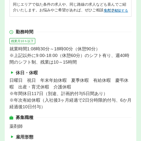
同じエリアで似た条件の求人や、同じ路線の求人なども喜んでご紹
介いたします。お悩みやご希望があれば、ぜひご相談ください。
無料で相談する
勤務時間
残業月10ｈ以下
就業時間1:08時30分～18時00分（休憩90分）
※上記以外に9:00-18:00（休憩60分）のシフト有り、週40時
間のシフト制、残業は10～15時間
休日・休暇
日曜日 祝日 年末年始休暇 夏季休暇 有給休暇 慶弔休
暇 出産・育児休暇 介護休暇
※年間休日117日（別途、計画的付与5日間あり）
※年次有給休暇（入社後3ヶ月経過で2日分時限的付与、6か月
経過後10日付与）
募集職種
薬剤師
雇用形態