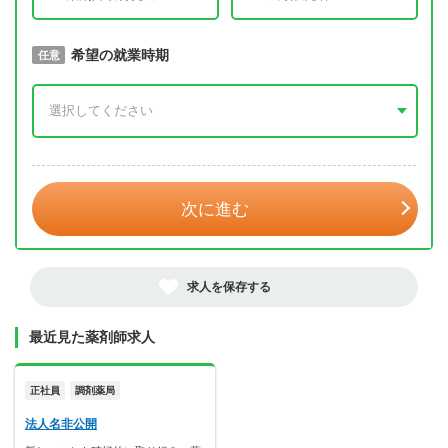
取得予定年
希望の就業時期
必須
任意
年 3月
次に進む
求人を保存する
最近見た薬剤師求人
正社員
調剤薬局
法人名非公開