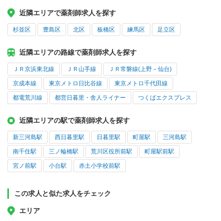
近隣エリアで薬剤師求人を探す
杉並区
豊島区
北区
板橋区
練馬区
足立区
近隣エリアの路線で薬剤師求人を探す
ＪＲ京浜東北線
ＪＲ山手線
ＪＲ常磐線(上野－仙台)
京成本線
東京メトロ日比谷線
東京メトロ千代田線
都電荒川線
都営日暮里・舎人ライナー
つくばエクスプレス
近隣エリアの駅で薬剤師求人を探す
新三河島駅
西日暮里駅
日暮里駅
町屋駅
三河島駅
南千住駅
三ノ輪橋駅
荒川区役所前駅
町屋駅前駅
宮ノ前駅
小台駅
赤土小学校前駅
この求人と似た求人をチェック
エリア