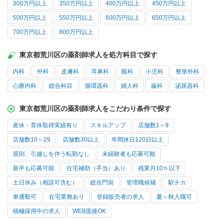
300万円以上
350万円以上
400万円以上
450万円以上
500万円以上
550万円以上
600万円以上
650万円以上
700万円以上
800万円以上
東京都荒川区の薬剤師求人を処方科目で探す
内科
外科
皮膚科
耳鼻科
眼科
小児科
整形外科
心療内科
総合科目
循環器科
婦人科
歯科
泌尿器科
東京都荒川区の薬剤師求人をこだわり条件で探す
産休・育休取得実績有り
スキルアップ
店舗数1～9
店舗数10～29
店舗数30以上
年間休日120日以上
原則、引越しを伴う転勤なし
未経験者も応募可能
新卒も応募可能
住宅補助（手当）あり
残業月10ｈ以下
土日休み（相談可含む）
総合門前
管理職候補
駅チカ
車通勤可
在宅業務あり
登録販売者の求人
夏～秋入職可
積極採用中の求人
WEB面接OK