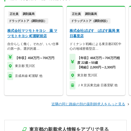
正社員
調剤薬局
正社員
調剤薬局
ドラッグストア（調剤併設）
ドラッグストア（調剤併設）
株式会社マツモトキヨシ 薬 マ
株式会社ぱぱす ぱぱす薬局 東
ツモトキヨシ 町屋駅前店
日暮里店
自分らしく働く。それが、いい仕事
ドミナント戦略による東京都23区中
の第一歩。選択的週…
心の地域密着型店…
【年収】458万円～700万円
【年収】468万円～700万円程
度 22歳～50歳
東京都 荒川区
【時給】2,000円～2,300円
東京都 荒川区
京成本線 町屋駅 他
ＪＲ京浜東北線 日暮里駅 他
近隣の同じ路線の別の薬剤師求人をもっと見る
東京都の新着求人情報をアプリで見る