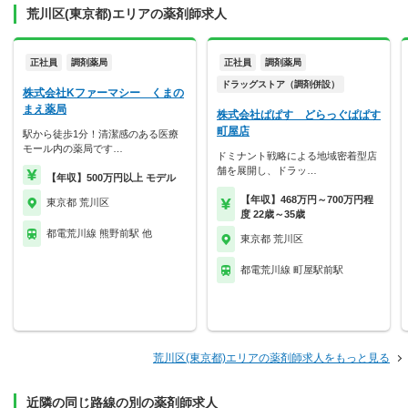
荒川区(東京都)エリアの薬剤師求人
正社員
調剤薬局
正社員
調剤薬局
ドラッグストア（調剤併設）
株式会社Kファーマシー くまの
まえ薬局
株式会社ぱぱす どらっぐぱぱす
町屋店
駅から徒歩1分！清潔感のある医療
モール内の薬局です…
ドミナント戦略による地域密着型店
舗を展開し、ドラッ…
【年収】500万円以上 モデル
【年収】468万円～700万円程
東京都 荒川区
度 22歳～35歳
都電荒川線 熊野前駅 他
東京都 荒川区
都電荒川線 町屋駅前駅
荒川区(東京都)エリアの薬剤師求人をもっと見る
近隣の同じ路線の別の薬剤師求人