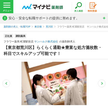
!
安心・安全な転職サポートの提供に努めます。
薬剤師の求人・転職TOP
東京都
荒川区
フラワー薬局 町屋駅前店 サンハルク株式会
正社員
調剤薬局
フラワー薬局 町屋駅前店
サンハルク株式会社
の薬剤師求人
【東京都荒川区】らくらく通勤★豊富な処方箋枚数・
科目でスキルアップ可能です！