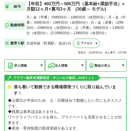
【年収】460万円～580万円（基本給+奨励手当）×
給与
月額12ヶ月+賞与3ヶ月 (30歳～ モデル)
月～金（早番）:09時00分～18時30分（休憩60分）,月～金（中
番）:09時30分～19時30分（休憩60分）,月～金（遅番）:10時
勤務時間
30分～20時00分（休憩60分）,土（早番）:08時30分～13時30
分（休憩0分）,日:09時00分～13時00分（休憩0分）
最寄り駅
京成本線「町屋駅」 徒歩1分
アクセス
更新日：2026/06/18 求人番号：237789
求人情報
法人情報
類似の求人
フラワー薬局 町屋駅前店 サンハルク株式…のポイント
落ち着いて勤務できる職場環境づくりに取り組んでいま
す！
◆土曜日が半休のため、土・日曜休みで勤務したい方にもオススメ
です。
◆残業は基本ほぼありません。
ワークライフバランスを保ち、プライベートも充実させることが出
来ます。
◆産休・育休制度の取得実績があります。