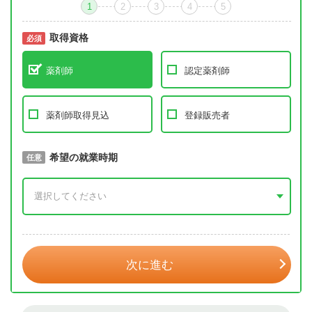
1
2
3
4
5
取得資格
必須
必須
薬剤師
認定薬剤師
薬剤師取得見込
登録販売者
取得予定年
希望の就業時期
必須
任意
年 3月
次に進む