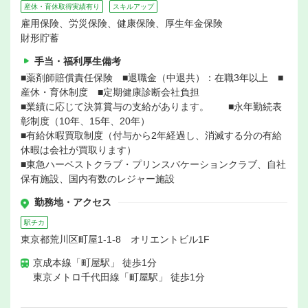
産休・育休取得実績有り
スキルアップ
雇用保険、労災保険、健康保険、厚生年金保険
財形貯蓄
手当・福利厚生備考
■薬剤師賠償責任保険 ■退職金（中退共）：在職3年以上 ■
産休・育休制度 ■定期健康診断会社負担
■業績に応じて決算賞与の支給があります。 ■永年勤続表
彰制度（10年、15年、20年）
■有給休暇買取制度（付与から2年経過し、消滅する分の有給
休暇は会社が買取ります）
■東急ハーベストクラブ・プリンスバケーションクラブ、自社
保有施設、国内有数のレジャー施設
勤務地・アクセス
駅チカ
東京都荒川区町屋1-1-8 オリエントビル1F
京成本線「町屋駅」 徒歩1分
東京メトロ千代田線「町屋駅」 徒歩1分