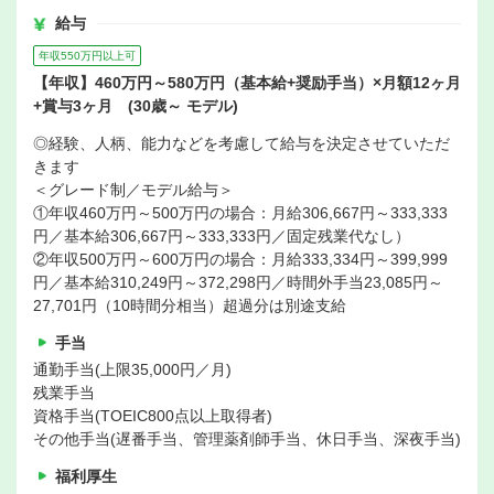
給与
年収550万円以上可
【年収】460万円～580万円（基本給+奨励手当）×月額12ヶ月
+賞与3ヶ月 (30歳～ モデル)
◎経験、人柄、能力などを考慮して給与を決定させていただ
きます
＜グレード制／モデル給与＞
①年収460万円～500万円の場合：月給306,667円～333,333
円／基本給306,667円～333,333円／固定残業代なし）
②年収500万円～600万円の場合：月給333,334円～399,999
円／基本給310,249円～372,298円／時間外手当23,085円～
27,701円（10時間分相当）超過分は別途支給
手当
通勤手当(上限35,000円／月)
残業手当
資格手当(TOEIC800点以上取得者)
その他手当(遅番手当、管理薬剤師手当、休日手当、深夜手当)
福利厚生