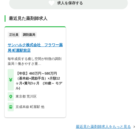
求人を保存する
最近見た薬剤師求人
正社員
調剤薬局
サンハルク株式会社 フラワー薬
局 町屋駅前店
毎年成長する癒し空間が特徴の調剤
薬局！働きやすさ重…
【年収】460万円～580万円
（基本給+奨励手当）×月額12
ヶ月+賞与3ヶ月 (30歳～ モデ
ル)
東京都 荒川区
京成本線 町屋駅 他
最近見た薬剤師求人をもっと見る