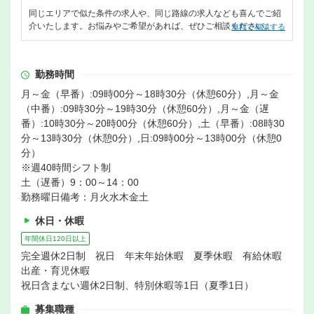
同じエリアで似た条件の求人や、同じ路線の求人なども喜んでご紹
介いたします。お悩みやご希望があれば、ぜひご相談ください。
無料で相談する
勤務時間
月～金（早番）:09時00分～18時30分（休憩60分）,月～金
（中番）:09時30分～19時30分（休憩60分）,月～金（遅
番）:10時30分～20時00分（休憩60分）,土（早番）:08時30
分～13時30分（休憩0分）,日:09時00分～13時00分（休憩0
分）
※週40時間シフト制
土（遅番）9：00～14：00
勤務曜日備考：月火水木金土
休日・休暇
年間休日120日以上
完全週休2日制 祝日 年末年始休暇 夏季休暇 有給休暇
出産・育児休暇
祝日含まない週休2日制、特別休暇等1日（夏季1日）
募集職種